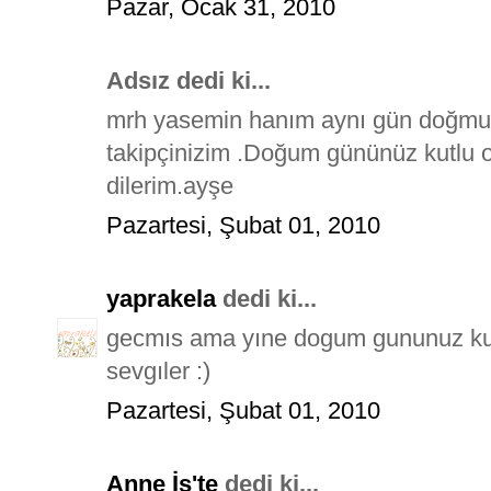
Pazar, Ocak 31, 2010
Adsız dedi ki...
mrh yasemin hanım aynı gün doğmuşu
takipçinizim .Doğum gününüz kutlu ol
dilerim.ayşe
Pazartesi, Şubat 01, 2010
yaprakela
dedi ki...
gecmıs ama yıne dogum gununuz kut
sevgıler :)
Pazartesi, Şubat 01, 2010
Anne İş'te
dedi ki...