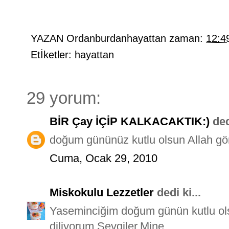
YAZAN
Ordanburdanhayattan
zaman:
12:4
Etİketler:
hayattan
29 yorum:
BİR Çay İÇİP KALKACAKTIK:)
dedi
doğum gününüz kutlu olsun Allah gönl
Cuma, Ocak 29, 2010
Miskokulu Lezzetler
dedi ki...
Yaseminciğim doğum günün kutlu ols
diliyorum.Sevgiler.Mine