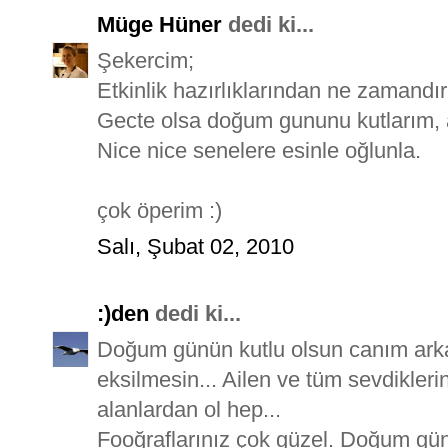
Müge Hüner
dedi ki...
Şekercim;
Etkinlik hazırlıklarından ne zamandı
Gecte olsa doğum gununu kutlarım, a
Nice nice senelere esinle oğlunla.
çok öperim :)
Salı, Şubat 02, 2010
:)den
dedi ki...
Doğum günün kutlu olsun canım ar
eksilmesin... Ailen ve tüm sevdiklerin
alanlardan ol hep...
Fooğraflarınız çok güzel. Doğum gü