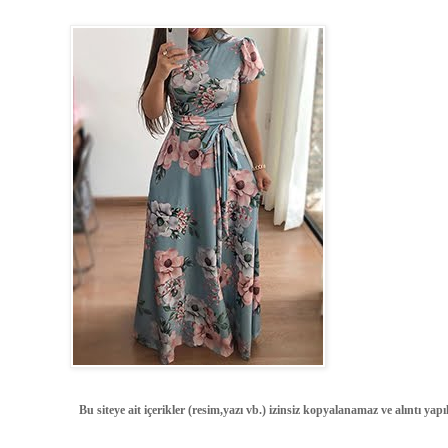
Bu siteye ait içerikler (resim,yazı vb.) izinsiz kopyalanamaz ve alıntı ya