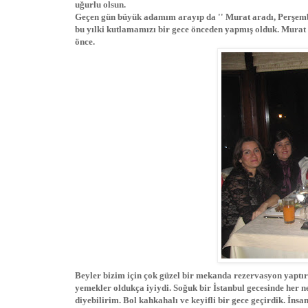
uğurlu olsun.
Geçen gün büyük adamım arayıp da '' Murat aradı, Perşembe
bu yılki kutlamamızı bir gece önceden yapmış olduk. Murat
önce.
Beyler bizim için çok güzel bir mekanda rezervasyon yaptı
yemekler oldukça iyiydi. Soğuk bir İstanbul gecesinde her ne
diyebilirim. Bol kahkahalı ve keyifli bir gece geçirdik. İn