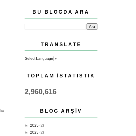
BU BLOGDA ARA
TRANSLATE
Select Language
▼
TOPLAM İSTATISTIK
2,960,616
BLOG ARŞIV
ika
►
2025
(2)
►
2023
(2)