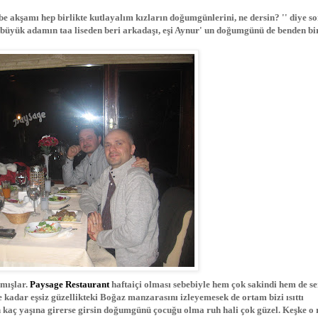
 akşamı hep birlikte kutlayalım kızların doğumgünlerini, ne dersin? '' diye s
 büyük adamın taa liseden beri arkadaşı, eşi Aynur' un doğumgünü de benden bi
rmışlar.
Paysage Restaurant
haftaiçi olması sebebiyle hem çok sakindi hem de se
 kadar eşsiz güzellikteki Boğaz manzarasını izleyemesek de ortam bizi ısıttı
san kaç yaşına girerse girsin doğumgünü çocuğu olma ruh hali çok güzel. Keşke o