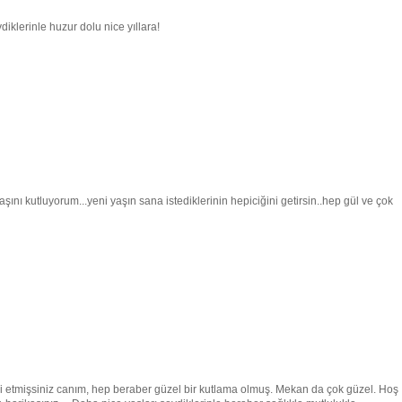
iklerinle huzur dolu nice yıllara!
nı kutluyorum...yeni yaşın sana istediklerinin hepiciğini getirsin..hep gül ve çok
iyi etmişsiniz canım, hep beraber güzel bir kutlama olmuş. Mekan da çok güzel. Hoş