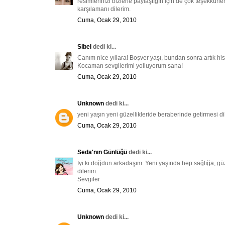
resimlerinizi bizlerle paylaştığın için de çok teşekkürle
karşılamanı dilerim.
Cuma, Ocak 29, 2010
Sibel
dedi ki...
Canım nice yıllara! Boşver yaşı, bundan sonra artık his
Kocaman sevgilerimi yolluyorum sana!
Cuma, Ocak 29, 2010
Unknown
dedi ki...
yeni yaşın yeni güzellikleride beraberinde getirmesi dil
Cuma, Ocak 29, 2010
Seda'nın Günlüğü
dedi ki...
İyi ki doğdun arkadaşım. Yeni yaşında hep sağlığa, güz
dilerim.
Sevgiler
Cuma, Ocak 29, 2010
Unknown
dedi ki...