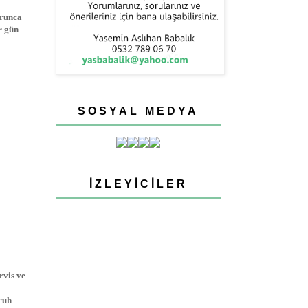
orunca
r gün
SOSYAL MEDYA
İZLEYICILER
rvis ve
 ruh