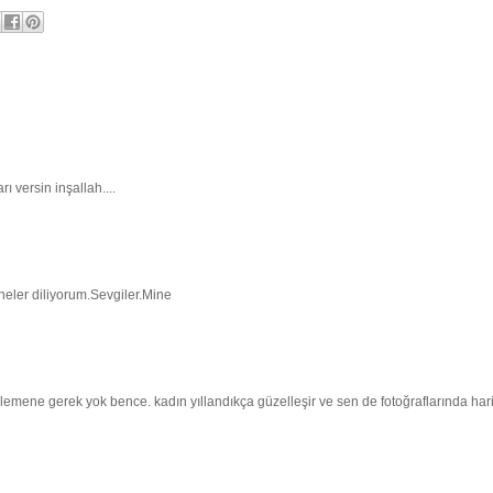
 versin inşallah....
eler diliyorum.Sevgiler.Mine
emene gerek yok bence. kadın yıllandıkça güzelleşir ve sen de fotoğraflarında har