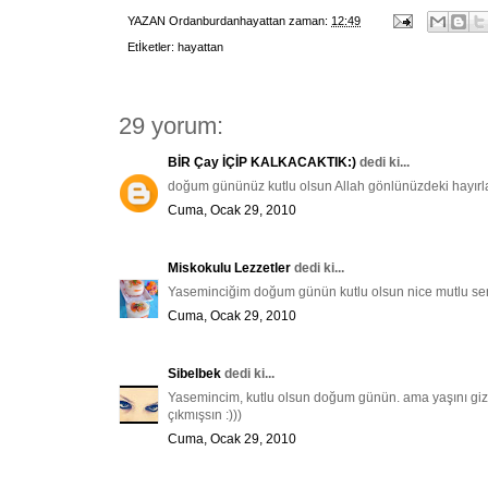
YAZAN
Ordanburdanhayattan
zaman:
12:49
Etİketler:
hayattan
29 yorum:
BİR Çay İÇİP KALKACAKTIK:)
dedi ki...
doğum gününüz kutlu olsun Allah gönlünüzdeki hayırları
Cuma, Ocak 29, 2010
Miskokulu Lezzetler
dedi ki...
Yaseminciğim doğum günün kutlu olsun nice mutlu sen
Cuma, Ocak 29, 2010
Sibelbek
dedi ki...
Yasemincim, kutlu olsun doğum günün. ama yaşını gizl
çıkmışsın :)))
Cuma, Ocak 29, 2010