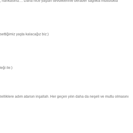
r, harikasınız.... Daha nice yaşları sevdiklerinle beraber sağlıkla mutlulukla
settiğimiz yaşta kalacağız biz:)
eği ile:)
elliklere adım atarsın inşallah. Her geçen yılın daha da neşeli ve mutlu olmasını