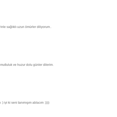
nle sağlıklı uzun ömürler diliyorum..
 mutluluk ve huzur dolu günler dilerim.
:) iyi ki seni tanımışım ablacım :))))