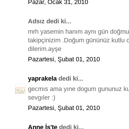
Pazar, Ocak 31, 2010
Adsız dedi ki...
mrh yasemin hanım aynı gün doğmuşu
takipçinizim .Doğum gününüz kutlu ol
dilerim.ayşe
Pazartesi, Şubat 01, 2010
yaprakela
dedi ki...
gecmıs ama yıne dogum gununuz kut
sevgıler :)
Pazartesi, Şubat 01, 2010
Anne İş'te
dedi ki...