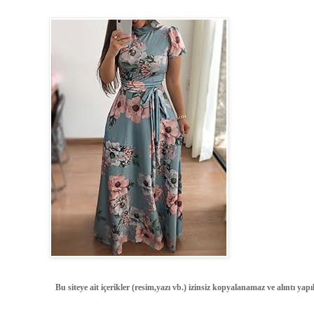
Bu siteye ait içerikler (resim,yazı vb.) izinsiz kopyalanamaz ve alıntı ya