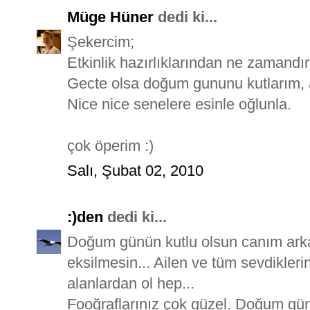
Müge Hüner
dedi ki...
Şekercim;
Etkinlik hazırlıklarından ne zamandı
Gecte olsa doğum gununu kutlarım, a
Nice nice senelere esinle oğlunla.
çok öperim :)
Salı, Şubat 02, 2010
:)den
dedi ki...
Doğum günün kutlu olsun canım ar
eksilmesin... Ailen ve tüm sevdiklerin
alanlardan ol hep...
Fooğraflarınız çok güzel. Doğum gü