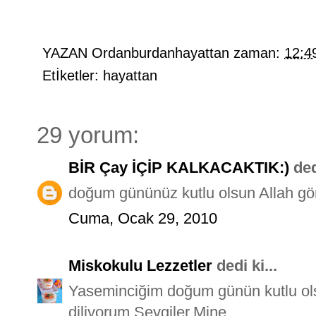
YAZAN
Ordanburdanhayattan
zaman:
12:4
Etİketler:
hayattan
29 yorum:
BİR Çay İÇİP KALKACAKTIK:)
dedi
doğum gününüz kutlu olsun Allah gönl
Cuma, Ocak 29, 2010
Miskokulu Lezzetler
dedi ki...
Yaseminciğim doğum günün kutlu ols
diliyorum.Sevgiler.Mine