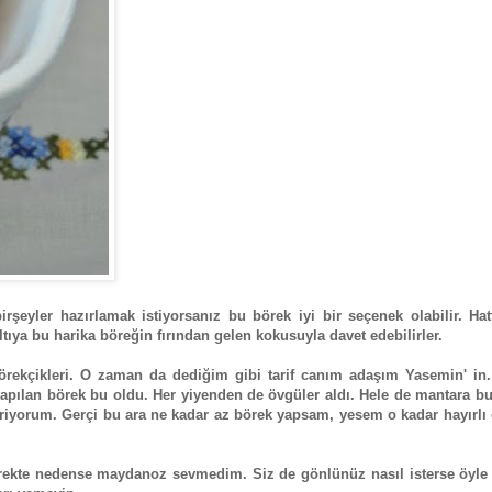
irşeyler hazırlamak istiyorsanız bu börek iyi bir seçenek olabilir. Ha
tıya bu harika böreğin fırından gelen kokusuyla davet edebilirler.
rekçikleri. O zaman da dediğim gibi tarif canım adaşım Yasemin' in
apılan börek bu oldu. Her yiyenden de övgüler aldı. Hele de mantara b
riyorum. Gerçi bu ara ne kadar az börek yapsam, yesem o kadar hayırlı
ekte nedense maydanoz sevmedim. Siz de gönlünüz nasıl isterse öyle 