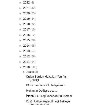
►
2022
(4)
►
2021
(32)
►
2020
(25)
►
2019
(24)
►
2018
(32)
►
2017
(10)
►
2016
(12)
►
2015
(28)
►
2014
(68)
►
2013
(57)
►
2012
(56)
►
2011
(84)
▼
2010
(100)
▼
Aralık
(8)
Ordan Burdan Hayattan Yeni Yıl
Çekilişi
İGLO' dan Yeni Yıl Hediyelerim
Mekanlar Değişse de.....
İstanbul 4. Blog Yazarları Buluşması
Özsüt Atölye Keşfedilmeyi Bekleyen
Lezzetlerle Dolu