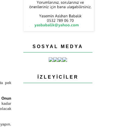
SOSYAL MEDYA
İZLEYICILER
tta pek
.
Onun
u kadar
 olacak
yapın.