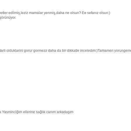
hbetler edilmiş,leziz mamalar yenmiş,daha ne olsun? Ee sefanız olsun:)
 görünüyor.
rli olduklarini gorur gormezz daha da bir dikkatle inceledim:)Tamamen yorungem
a Yasminciğim ellerine sağlık canım arkadaşım