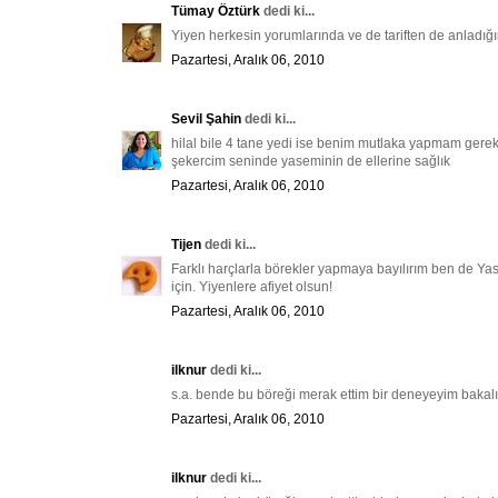
Tümay Öztürk
dedi ki...
Yiyen herkesin yorumlarında ve de tariften de anladığı
Pazartesi, Aralık 06, 2010
Sevil Şahin
dedi ki...
hilal bile 4 tane yedi ise benim mutlaka yapmam gerek
şekercim seninde yaseminin de ellerine sağlık
Pazartesi, Aralık 06, 2010
Tijen
dedi ki...
Farklı harçlarla börekler yapmaya bayılırım ben de Ya
için. Yiyenlere afiyet olsun!
Pazartesi, Aralık 06, 2010
ilknur
dedi ki...
s.a. bende bu böreği merak ettim bir deneyeyim bakal
Pazartesi, Aralık 06, 2010
ilknur
dedi ki...