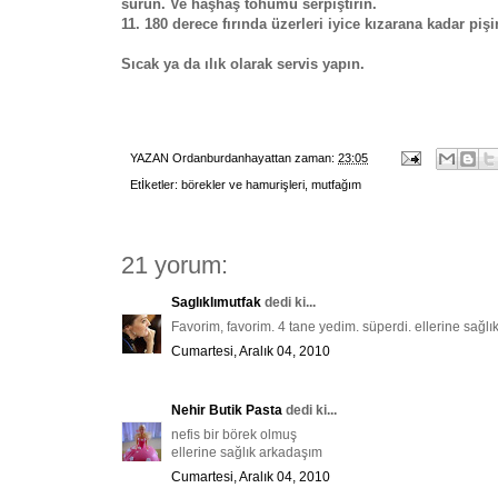
sürün. Ve haşhaş tohumu serpiştirin.
11. 180 derece fırında üzerleri iyice kızarana kadar
pişi
Sıcak ya da ılık olarak servis yapın.
YAZAN
Ordanburdanhayattan
zaman:
23:05
Etİketler:
börekler ve hamurişleri
,
mutfağım
21 yorum:
Saglıklımutfak
dedi ki...
Favorim, favorim. 4 tane yedim. süperdi. ellerine sağl
Cumartesi, Aralık 04, 2010
Nehir Butik Pasta
dedi ki...
nefis bir börek olmuş
ellerine sağlık arkadaşım
Cumartesi, Aralık 04, 2010