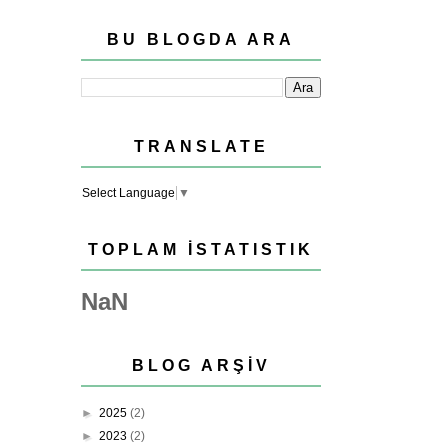
BU BLOGDA ARA
TRANSLATE
Select Language
▼
TOPLAM İSTATISTIK
NaN
BLOG ARŞIV
►
2025
(2)
►
2023
(2)