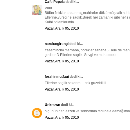
Cafe Pepela
dedi ki...
Vuu!
Bütün fıstıklar toplanmış,mahireler döktürmüş,tatlı so
Ellerine,yüreğine sağlık.Börek her zaman ki gibi nefis
Kalbi selamlarımla
Pazar, Aralık 05, 2010
narcicegirengi
dedi ki...
Yasemincim merhaba, borekler sahane:) Hele de manta
girdiler:D Ellerine saglik. Sevgi ve muhabbetle...
Pazar, Aralık 05, 2010
ferahinmutfagi
dedi ki...
Ellerine saglik sekerim.... cok guzeldiiiii...
Pazar, Aralık 05, 2010
Unknown
dedi ki...
o günün her lezzeti ve sohbetinin tadı hala damağımd
Pazar, Aralık 05, 2010