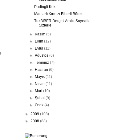
Pudingli Kek
Mantarlı Kırmızı Biberli Börek
TuzBİBER Dergisi Aralık Sayısı ile
Sizlerle
►
Kasım
(5)
►
Ekim
(12)
►
Eylül
(11)
e
►
Ağustos
(6)
►
Temmuz
(7)
►
Haziran
(6)
►
Mayıs
(11)
►
Nisan
(11)
►
Mart
(10)
►
Şubat
(9)
►
Ocak
(4)
►
2009
(108)
►
2008
(88)