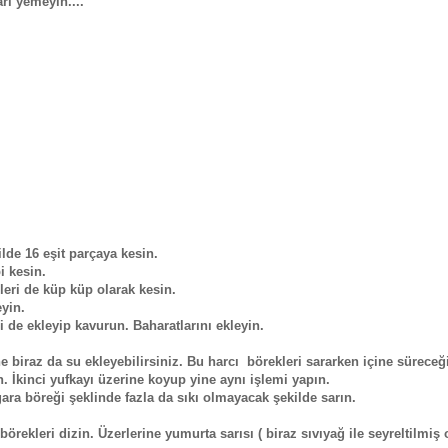
rı yemeyin....
ilde 16 eşit parçaya kesin.
i kesin.
leri de küp küp olarak kesin.
eyin.
i de ekleyip kavurun. Baharatlarını ekleyin.
ine biraz da su ekleyebilirsiniz. Bu harcı börekleri sararken içine süreceğ
ün. İkinci yufkayı üzerine koyup yine aynı işlemi yapın.
ara böreği şeklinde fazla da sıkı olmayacak şekilde sarın.
börekleri dizin. Üzerlerine yumurta sarısı ( biraz sıvıyağ ile seyreltilmiş 