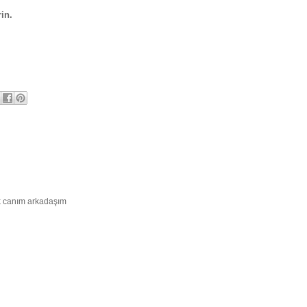
rin.
ık canım arkadaşım