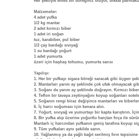
Her şekliyle enfes bir böreğiniz oluyor, dikkat parmakla
Malzemeler:
4 adet yufka
1/2 kg mantar
2 adet kırmızı biber
1 adet iri soğan
tuz, karabiber, pul biber
1/2 çay bardağı sıvıyağ
1 su bardağı yoğurt
1 adet yumurta
üzeri için haşhaş tohumu, yumurta sarısı
Yapılışı:
1. Her bir yufkayı sigara böreği saracak gibi üçgen şek
2. Mantarları yarım ay şeklinde çok ufak olmayacak gib
3. Soğanı da yarım ay şeklinde doğrayın. Kırmızı biber
4. Teflon bir tavaya zeytinyağını koyup soğanları sotel
5. Soğanın rengi biraz değişince mantarları ve biberler
6. İç harcı soğuması için kenara alın.
7. Yoğurt, sıvıyağ ve yumurtayı bir kapta karıştırın. İç
8. Bir yufka alıp üzerine yoğurtlu harçtan fırça ile sür
Mantarlı iç harcından yufkanın geniş tarafına koyup sig
9. Tüm yufkaları aynı şekilde sarın.
10. Yağlanmış ya da yağlı kağıt serilmiş fırın tepsisine 