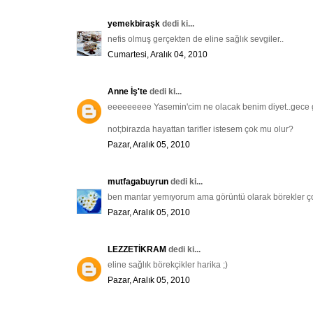
yemekbiraşk
dedi ki...
nefis olmuş gerçekten de eline sağlık sevgiler..
Cumartesi, Aralık 04, 2010
Anne İş'te
dedi ki...
eeeeeeeee Yasemin'cim ne olacak benim diyet..gece 
not;birazda hayattan tarifler istesem çok mu olur?
Pazar, Aralık 05, 2010
mutfagabuyrun
dedi ki...
ben mantar yemıyorum ama görüntü olarak börekler çok 
Pazar, Aralık 05, 2010
LEZZETİKRAM
dedi ki...
eline sağlık börekçikler harika ;)
Pazar, Aralık 05, 2010