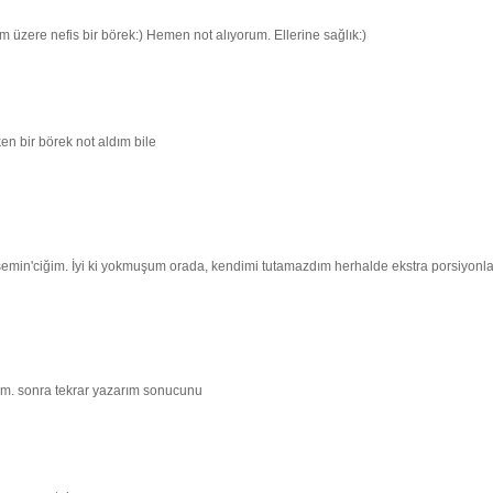
m üzere nefis bir börek:) Hemen not alıyorum. Ellerine sağlık:)
en bir börek not aldım bile
semin'ciğim. İyi ki yokmuşum orada, kendimi tutamazdım herhalde ekstra porsiyonla
ım. sonra tekrar yazarım sonucunu