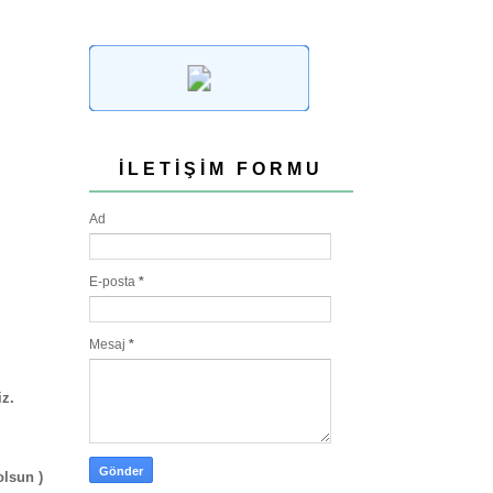
İLETIŞIM FORMU
Ad
E-posta
*
Mesaj
*
iz.
olsun )