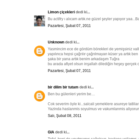
Limon çiçekleri
dedi ki...
Bu actifry ı alıcam artık.ne güzel şeyler yapıyor yaa...Ba
Pazartesi, Şubat 07, 2011
Unknown
dedi ki...
Yasmincim ece de gördüm börekleri de yemişsiniz valla d
yapılınca hepsi çağrılır çağrılmayan küser ya artık ben
şaka bir yana artık benim arkadaşım Tuğra
bu arada afiyet olsun inşallah dilediğin heşey gerçek o
Pazartesi, Şubat 07, 2011
bir dilim bir tutam
dedi ki...
Ben bu gülenleri yerim be....
Cok severim öyle ki...salcali yemeklere asureye tatlila
Yazinda haslanmis soyulmus ve vakumlanmis aliyorum.I
Salı, Şubat 08, 2011
GIA
dedi ki...