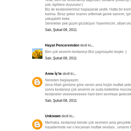
Tefal, beni de unutmamış sağolsun, kestane yollamış. 
yok, ilgililere duyurulur:)
Biz de kestanelerimizi haşlayarak yedik. Hatta bir k
kalırsa. Biraz şeker oranını arttırmak gerek sanırım, i
yakışabilir keke.
Seninkiler pek güzel gözüküyor Yasemincim, afiyet ol
Salı, Şubat 08, 2011
Hayat Penceremden
dedi ki...
Ben çok severim kestaneyi.Bizi çagırsaydın keşke :)
Salı, Şubat 08, 2011
Anne İş'te
dedi ki...
Nereden başlayayım;
önce Allah gönlüne göre versin ama hiçbir mutfak yeter
sonra kestaneyi çok severim ve suda bekletme mucize 
kestaneler veeeeeeeeeee hani beni sevmeye gelecekt
Salı, Şubat 08, 2011
Unknown
dedi ki...
Merhaba, kestaneyi bende çok sevmem ama gerçekten 
hayallerimde var o kocaman mutfak sevdası.. umarım ha