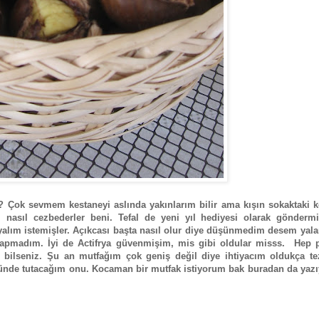
 Çok sevmem kestaneyi aslında yakınlarım bilir ama kışın sokaktaki k
, nasıl cezbederler beni. Tefal de yeni yıl hediyesi olarak göndermi
aşayalım istemişler. Açıkcası başta nasıl olur diye düşünmedim desem yala
apmadım. İyi de Actifrya güvenmişim, mis gibi oldular misss. Hep p
bir bilseniz. Şu an mutfağım çok geniş değil diye ihtiyacım oldukça t
ünde tutacağım onu. Kocaman bir mutfak istiyorum bak buradan da yaz