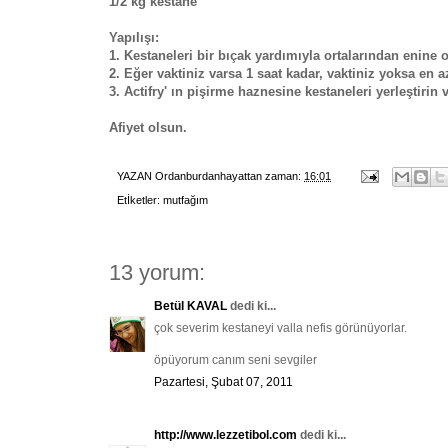
1/2 kg kestane
Yapılışı:
1. Kestaneleri bir bıçak yardımıyla ortalarından enine o
2. Eğer vaktiniz varsa 1 saat kadar, vaktiniz yoksa en a
3. Actifry' ın pişirme haznesine kestaneleri yerleştirin 
Afiyet olsun.
YAZAN
Ordanburdanhayattan
zaman:
16:01
Etİketler:
mutfağım
13 yorum:
Betül KAVAL
dedi ki...
çok severim kestaneyi valla nefis görünüyorlar.
öpüyorum canım seni sevgiler
Pazartesi, Şubat 07, 2011
http://www.lezzetibol.com
dedi ki...