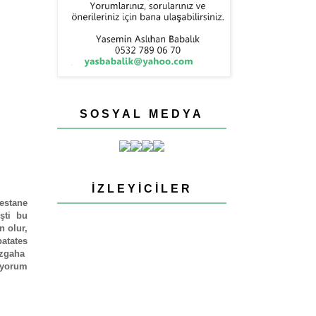
SOSYAL MEDYA
İZLEYICILER
estane
şti bu
n olur,
atates
ezgaha
ıyorum