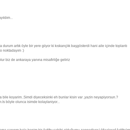
yıldım...
urum artık öyle bir yere giiyor ki kıskançlık başgösterdi hani aile içinde toplantı
 o noktadayım :)
lur biz de ankaraya yanına misafirliğe geliriz
ra bile koyarim..Simdi diyeceksinki eh bunlar kisin var ,yazin neyapiyorsun.?
s böyle olunca isimde kolaylaniyor...