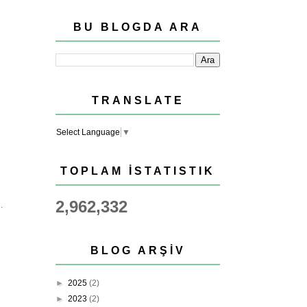
BU BLOGDA ARA
TRANSLATE
Select Language
▼
TOPLAM İSTATISTIK
2,962,332
.
BLOG ARŞIV
►
2025
(2)
►
2023
(2)