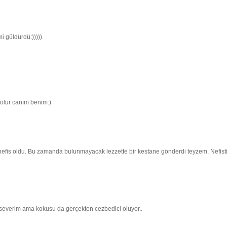
i güldürdü:)))))
 olur canım benim:)
nefis oldu. Bu zamanda bulunmayacak lezzette bir kestane gönderdi teyzem. Nefisti
severim ama kokusu da gerçekten cezbedici oluyor..