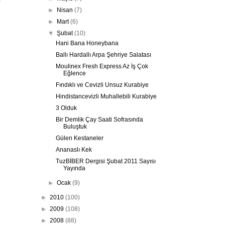
m
►
Nisan
(7)
►
Mart
(6)
▼
Şubat
(10)
Hani Bana Honeybana
Ballı Hardallı Arpa Şehriye Salatası
Moulinex Fresh Express Az İş Çok
Eğlence
Fındıklı ve Cevizli Unsuz Kurabiye
Hindistancevizli Muhallebili Kurabiye
3 Olduk
Bir Demlik Çay Saati Sofrasında
Buluştuk
Gülen Kestaneler
Ananaslı Kek
TuzBİBER Dergisi Şubat 2011 Sayısı
Yayında
►
Ocak
(9)
►
2010
(100)
►
2009
(108)
►
2008
(88)