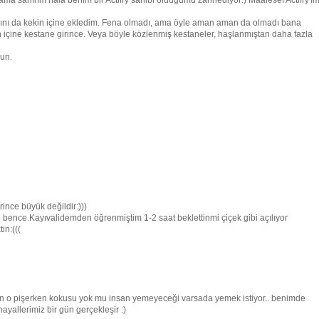
ama sanırım hala benim bir Actifry sahibi olduğumu zannediyor:) Maalesef Actifry'ı
ısmını da kekin içine ekledim. Fena olmadı, ama öyle aman aman da olmadı bana
şin içine kestane girince. Veya böyle közlenmiş kestaneler, haşlanmıştan daha fazla
sun.
ince büyük değildir:)))
bence.Kayıvalidemden öğrenmiştim 1-2 saat beklettinmi çiçek gibi açılıyor
in:(((
o pişerken kokusu yok mu insan yemeyeceği varsada yemek istiyor.. benimde
yallerimiz bir gün gerçekleşir :)