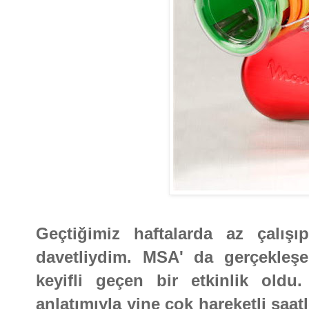
Geçtiğimiz haftalarda az çalışıp
davetliydim. MSA' da gerçekleş
keyifli geçen bir etkinlik old
anlatımıyla yine çok hareketli saa