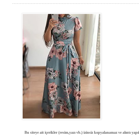
Bu siteye ait içerikler (resim,yazı vb.) izinsiz kopyalanamaz ve alıntı ya