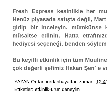
Fresh Express kesinlikle her mu
Henüz piyasada satışta değil, Mart 
gidip bir inceleyin, mümkünse k
müsaitse edinin. Hatta etrafınız
hediyesi seçeneği, benden söylem
Bu keyifli etkinlik için tüm Moulin
çok değerli şefimiz Hakan Şen' e v
YAZAN
Ordanburdanhayattan
zaman:
12:4
Etİketler:
etkinlik-ürün deneyim