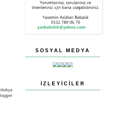
SOSYAL MEDYA
İZLEYICILER
oldukça
blogger