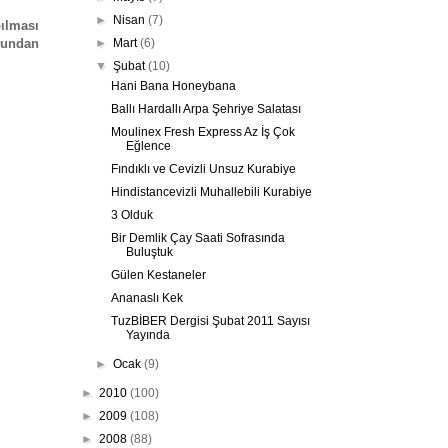
►
Nisan
(7)
pılması
 bundan
►
Mart
(6)
▼
Şubat
(10)
Hani Bana Honeybana
Ballı Hardallı Arpa Şehriye Salatası
Moulinex Fresh Express Az İş Çok
Eğlence
Fındıklı ve Cevizli Unsuz Kurabiye
Hindistancevizli Muhallebili Kurabiye
3 Olduk
Bir Demlik Çay Saati Sofrasında
Buluştuk
Gülen Kestaneler
Ananaslı Kek
TuzBİBER Dergisi Şubat 2011 Sayısı
Yayında
►
Ocak
(9)
►
2010
(100)
►
2009
(108)
►
2008
(88)