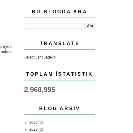
BU BLOGDA ARA
TRANSLATE
n büyük
salata
Select Language
▼
TOPLAM İSTATISTIK
2,960,995
BLOG ARŞIV
►
2025
(2)
►
2023
(2)