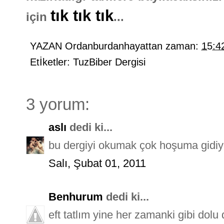
tık tık tık
için
...
YAZAN
Ordanburdanhayattan
zaman:
15:4
Etİketler:
TuzBiber Dergisi
3 yorum:
aslı
dedi ki...
bu dergiyi okumak çok hoşuma gidiy
Salı, Şubat 01, 2011
Benhurum
dedi ki...
eft tatlım yine her zamanki gibi dolu 