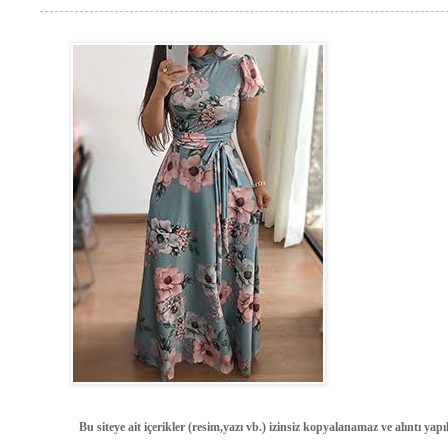
Bu siteye ait içerikler (resim,yazı vb.) izinsiz kopyalanamaz ve alıntı ya