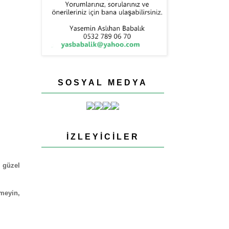
SOSYAL MEDYA
İZLEYICILER
n güzel
meyin,