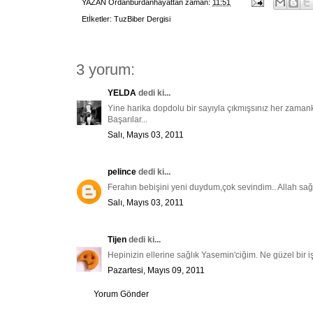
YAZAN
Ordanburdanhayattan
zaman:
11:51
Etİketler:
TuzBiber Dergisi
3 yorum:
YELDA
dedi ki...
Yine harika dopdolu bir sayıyla çıkmışsınız her zamanki g
Başarılar...
Salı, Mayıs 03, 2011
pelince
dedi ki...
Ferahın bebişini yeni duydum,çok sevindim.. Allah sağl
Salı, Mayıs 03, 2011
Tijen
dedi ki...
Hepinizin ellerine sağlık Yasemin'ciğim. Ne güzel bir 
Pazartesi, Mayıs 09, 2011
Yorum Gönder