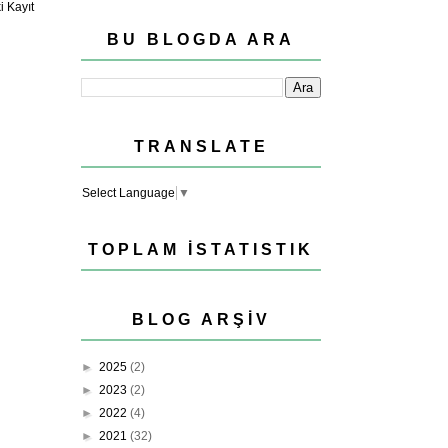
 Kayıt
BU BLOGDA ARA
TRANSLATE
Select Language
▼
TOPLAM İSTATISTIK
BLOG ARŞIV
►
2025
(2)
►
2023
(2)
►
2022
(4)
►
2021
(32)