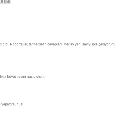
ibi. Röportajlar, tarifler,şefin cevapları , her ay yeni sayıyı iple çekiyorum.
ıkla büyütmesini nasip etsin...
iş yapıyorsunuz!