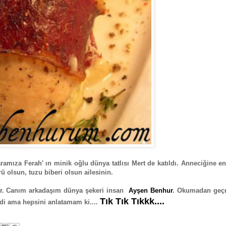
ramıza Ferah' ın minik oğlu dünya tatlısı Mert de katıldı. Anneciğine e
ü olsun, tuzu biberi olsun ailesinin.
var. Canım arkadaşım dünya şekeri insan
Ayşen Benhur
. Okumadan geç
Tık Tık Tıkkk....
Hadi ama hepsini anlatamam ki....