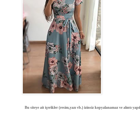
Bu siteye ait içerikler (resim,yazı vb.) izinsiz kopyalanamaz ve alıntı ya