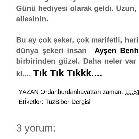
Günü hediyesi olarak geldi. Uzun, 
ailesinin.
Bu ay çok şeker, çok marifetli, ha
dünya şekeri insan
Ayşen Benh
birbirinden güzel. Daha neler va
Tık Tık Tıkkk....
ki....
YAZAN
Ordanburdanhayattan
zaman:
11:5
Etİketler:
TuzBiber Dergisi
3 yorum: