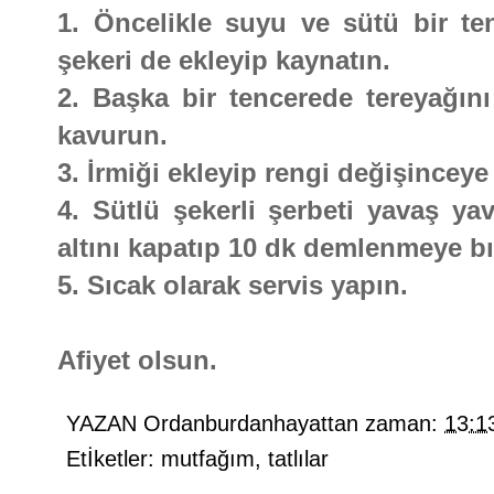
1. Öncelikle suyu ve sütü bir ten
şekeri de ekleyip kaynatın.
2. Başka bir tencerede tereyağını 
kavurun.
3. İrmiği ekleyip rengi değişincey
4. Sütlü şekerli şerbeti yavaş yav
altını kapatıp 10 dk demlenmeye bı
5. Sıcak olarak servis yapın.
Afiyet olsun.
YAZAN
Ordanburdanhayattan
zaman:
13:1
Etİketler:
mutfağım
,
tatlılar