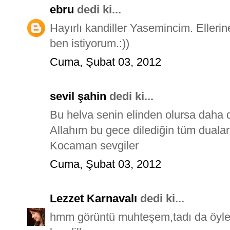
ebru
dedi ki...
Hayırlı kandiller Yasemincim. Ellerin
ben istiyorum.:))
Cuma, Şubat 03, 2012
sevil şahin
dedi ki...
Bu helva senin elinden olursa daha da
Allahım bu gece dilediğin tüm duaları 
Kocaman sevgiler
Cuma, Şubat 03, 2012
Lezzet Karnavalı
dedi ki...
hmm görüntü muhteşem,tadı da öyledir