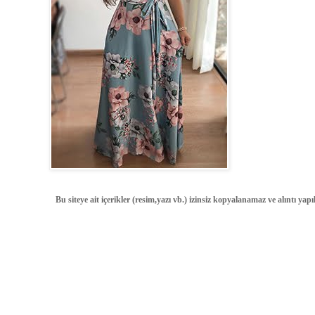
Bu siteye ait içerikler (resim,yazı vb.) izinsiz kopyalanamaz ve alıntı ya