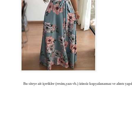
Bu siteye ait içerikler (resim,yazı vb.) izinsiz kopyalanamaz ve alıntı ya