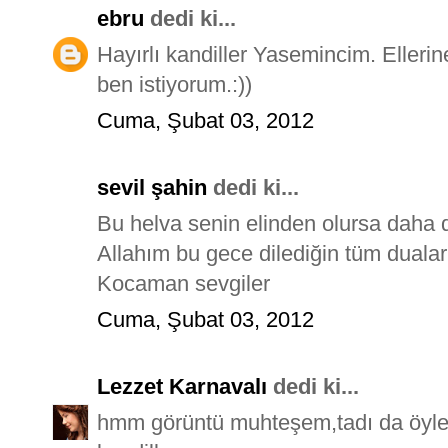
ebru
dedi ki...
Hayırlı kandiller Yasemincim. Ellerin
ben istiyorum.:))
Cuma, Şubat 03, 2012
sevil şahin
dedi ki...
Bu helva senin elinden olursa daha da
Allahım bu gece dilediğin tüm duaları 
Kocaman sevgiler
Cuma, Şubat 03, 2012
Lezzet Karnavalı
dedi ki...
hmm görüntü muhteşem,tadı da öyledir