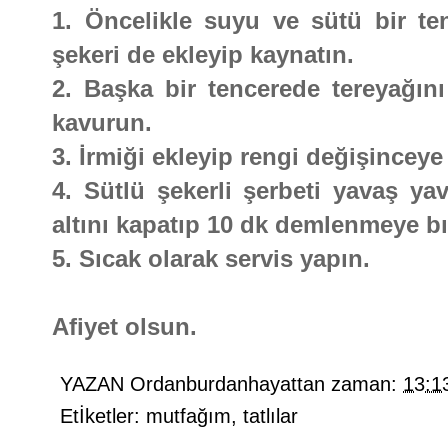
1. Öncelikle suyu ve sütü bir ten
şekeri de ekleyip kaynatın.
2. Başka bir tencerede tereyağını 
kavurun.
3. İrmiği ekleyip rengi değişincey
4. Sütlü şekerli şerbeti yavaş yav
altını kapatıp 10 dk demlenmeye bı
5. Sıcak olarak servis yapın.
Afiyet olsun.
YAZAN
Ordanburdanhayattan
zaman:
13:1
Etİketler:
mutfağım
,
tatlılar