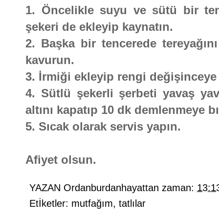
1. Öncelikle suyu ve sütü bir ten
şekeri de ekleyip kaynatın.
2. Başka bir tencerede tereyağını 
kavurun.
3. İrmiği ekleyip rengi değişincey
4. Sütlü şekerli şerbeti yavaş yav
altını kapatıp 10 dk demlenmeye bı
5. Sıcak olarak servis yapın.
Afiyet olsun.
YAZAN
Ordanburdanhayattan
zaman:
13:1
Etİketler:
mutfağım
,
tatlılar