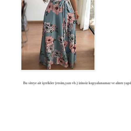
Bu siteye ait içerikler (resim,yazı vb.) izinsiz kopyalanamaz ve alıntı ya