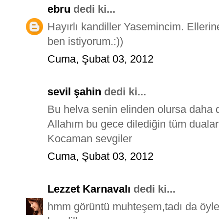
ebru
dedi ki...
Hayırlı kandiller Yasemincim. Ellerin
ben istiyorum.:))
Cuma, Şubat 03, 2012
sevil şahin
dedi ki...
Bu helva senin elinden olursa daha da
Allahım bu gece dilediğin tüm duaları 
Kocaman sevgiler
Cuma, Şubat 03, 2012
Lezzet Karnavalı
dedi ki...
hmm görüntü muhteşem,tadı da öyledir