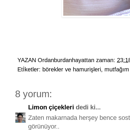
YAZAN
Ordanburdanhayattan
zaman:
23:1
Etİketler:
börekler ve hamurişleri
,
mutfağım
8 yorum:
Limon çiçekleri
dedi ki...
Zaten makarnada herşey bence sosta
görünüyor..