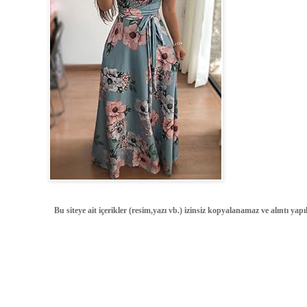
Bu siteye ait içerikler (resim,yazı vb.) izinsiz kopyalanamaz ve alıntı ya