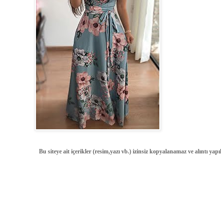
Bu siteye ait içerikler (resim,yazı vb.) izinsiz kopyalanamaz ve alıntı ya