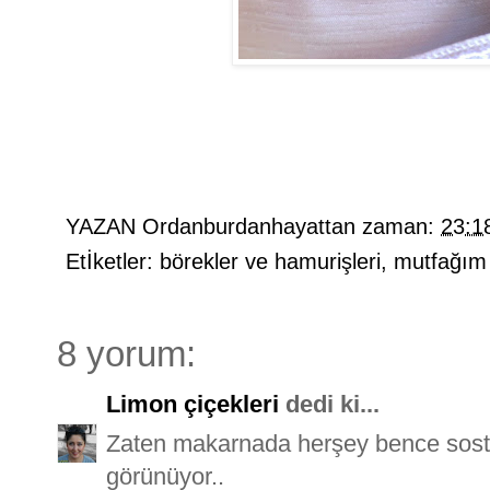
YAZAN
Ordanburdanhayattan
zaman:
23:1
Etİketler:
börekler ve hamurişleri
,
mutfağım
8 yorum:
Limon çiçekleri
dedi ki...
Zaten makarnada herşey bence sosta
görünüyor..