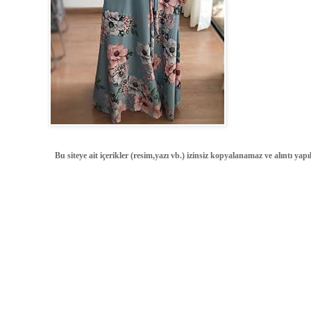
Bu siteye ait içerikler (resim,yazı vb.) izinsiz kopyalanamaz ve alıntı ya