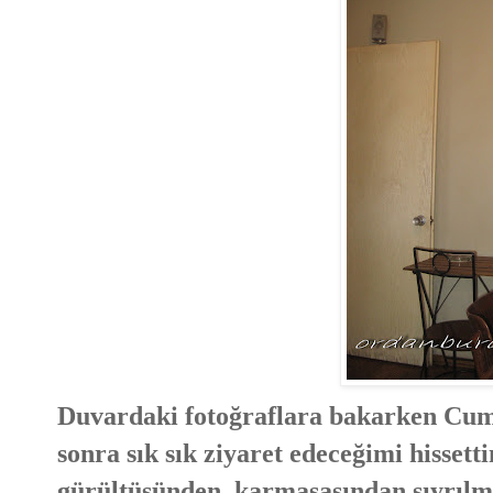
Duvardaki fotoğraflara bakarken Cum
sonra sık sık ziyaret edeceğimi hissett
gürültüsünden, karmaşasından sıyrılmı