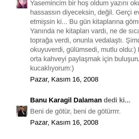
Yasemincim bir hoş oldum yazını o
hassassın diyeceksin, değil. Gerçi e
etmişsin ki... Bu gün kitaplarına gö
Yanında ne kitapları vardı, ne de sıca
toprağa verdi, onunla vedalaştı. Şi
okuyuverdi, gülümsedi, mutlu oldu:) 
orta kahveyi paylaşmak için buluşu
kucaklıyorum:)
Pazar, Kasım 16, 2008
Banu Karagil Dalaman
dedi ki...
Beni de götür, beni de götürrrr.
Pazar, Kasım 16, 2008