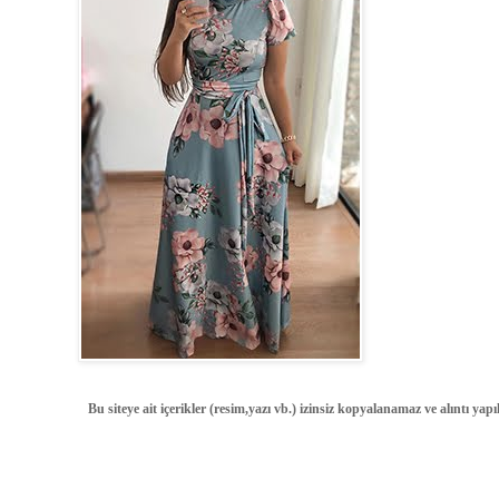
Bu siteye ait içerikler (resim,yazı vb.) izinsiz kopyalanamaz ve alıntı ya