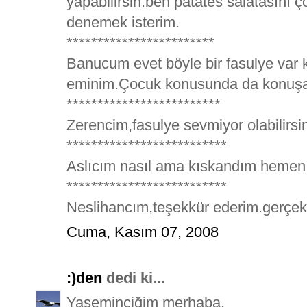
yapabilirsin.ben patates salatasını 
denemek isterim.
************************
Banucum evet böyle bir fasulye var 
eminim.Çocuk konusunda da konuşal
*************************
Zerencim,fasulye sevmiyor olabilirs
**************************
Aslıcım nasıl ama kıskandım hemen t
**************************
Neslihancım,teşekkür ederim.gerçekt
Cuma, Kasım 07, 2008
:)den
dedi ki...
Yaseminciğim merhaba,