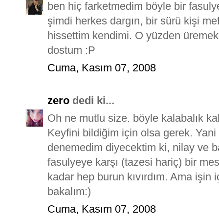
ben hiç farketmedim böyle bir fasu
şimdi herkes dargın, bir sürü kişi mef
hissettim kendimi. O yüzden üremek
dostum :P
Cuma, Kasım 07, 2008
zero
dedi ki...
Oh ne mutlu size. böyle kalabalık ka
Keyfini bildiğim için olsa gerek. Yan
denemedim diyecektim ki, nilay ve 
fasulyeye karşı (tazesi hariç) bir m
kadar hep burun kıvırdım. Ama işin iç
bakalım:)
Cuma, Kasım 07, 2008