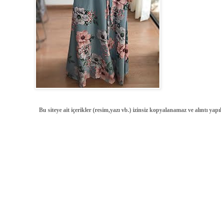
Bu siteye ait içerikler (resim,yazı vb.) izinsiz kopyalanamaz ve alıntı ya