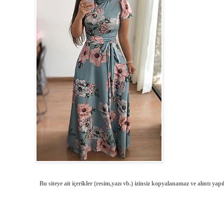
Bu siteye ait içerikler (resim,yazı vb.) izinsiz kopyalanamaz ve alıntı ya