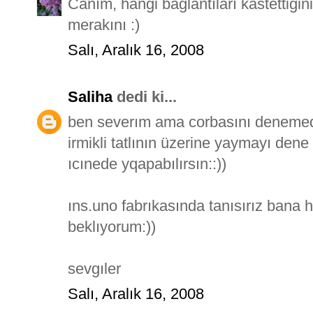
Canım, hangi bağlantıları kastettiğ
merakını :)
Salı, Aralık 16, 2008
Saliha
dedi ki...
ben severım ama corbasını denemedım
irmikli tatlının üzerine yaymayı dene 
ıcınede yqapabılırsın::))
ıns.uno fabrıkasında tanısırız bana
beklıyorum:))
sevgıler
Salı, Aralık 16, 2008