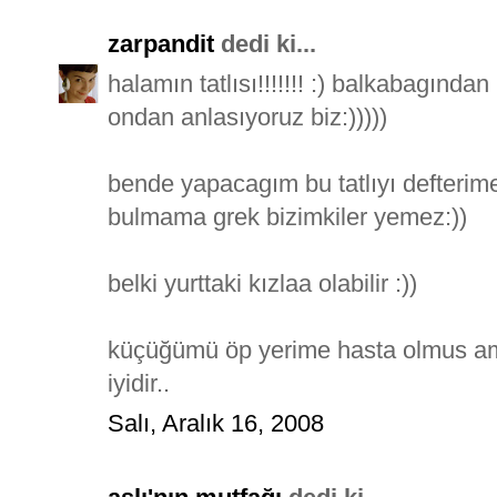
zarpandit
dedi ki...
halamın tatlısı!!!!!!! :) balkabagın
ondan anlasıyoruz biz:)))))
bende yapacagım bu tatlıyı defterim
bulmama grek bizimkiler yemez:))
belki yurttaki kızlaa olabilir :))
küçüğümü öp yerime hasta olmus am
iyidir..
Salı, Aralık 16, 2008