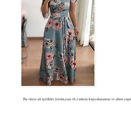
Bu siteye ait içerikler (resim,yazı vb.) izinsiz kopyalanamaz ve alıntı ya