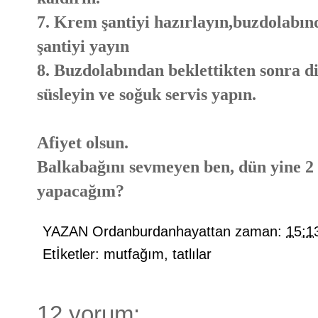
7. Krem şantiyi hazırlayın,buzdolabın
şantiyi yayın
8. Buzdolabından beklettikten sonra dil
süsleyin ve soğuk servis yapın.
Afiyet olsun.
Balkabağını sevmeyen ben, dün yine 2 
yapacağım?
YAZAN
Ordanburdanhayattan
zaman:
15:1
Etİketler:
mutfağım
,
tatlılar
12 yorum: