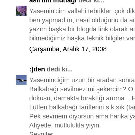
aslı'nın mutfağı
dedi ki...
Yasemin'cim vallahi tebrikler, çok dik
ben yapmadım, nasıl olduğunu da a
yazım başka bir blogda link olarak a
bilmediğimiz başka teknik bilgiler var
Çarşamba, Aralık 17, 2008
:)den
dedi ki...
Yaseminciğim uzun bir aradan son
Balkabağı sevilmez mi şekercim? O ş
dokusu, damakta bıraktığı aroma... He
Lütfen balkabağı tariflerini sık sık 
Pek sevmem diyorsun ama harika yapm
Afiyetle, mutlulukla yiyin.
Sevgiler...