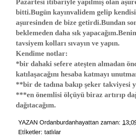
Pazartesi itibariyle yapılmış olan aş
bitti.Bugün kayınvalidem gelip kendisi 
aşuresinden de bize getirdi.Bundan so
beklemeden daha sık yapacağım.Benim 
tavsiyem kolları sıvayın ve yapın.
Kendime notlar:
*bir dahaki sefere ateşten almadan ö
katılaşacağını hesaba katmayı unutm
**bir de tadına bakıp şeker takviyesi
***en önemlisi ölçüyü biraz artırıp 
dağıtacağım.
YAZAN
Ordanburdanhayattan
zaman:
13:0
Etİketler:
tatlılar