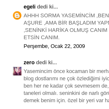
egeli
dedi ki...
AHHH SORMA YASEMİNCİM ,BE
AŞURE ,AMA BİR BAŞLADIM YA
,SENİNKİ HARİKA OLMUŞ CANIM
ETSİN CANIM.
Perşembe, Ocak 22, 2009
zero
dedi ki...
Yasemincim önce kocaman bir merha
blog dostlarımı ne çok özlediğimi iy
ben her ne kadar çok sevmesem de, 
taneleri olmalı. seninkini de narlı g
demek benim için. özel bir yeri var 