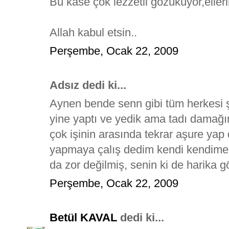
Bu kase çok lezzetli gözüküyor,elleri
Allah kabul etsin..
Perşembe, Ocak 22, 2009
Adsız dedi ki...
Aynen bende senn gibi tüm herkesi şa
yine yaptı ve yedik ama tadı dama
çok işinin arasında tekrar aşure y
yapmaya çalış dedim kendi kendime
da zor değilmiş, senin ki de harika gö
Perşembe, Ocak 22, 2009
Betül KAVAL
dedi ki...