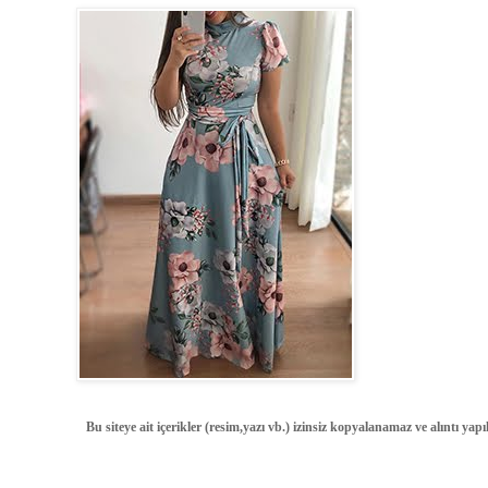
Bu siteye ait içerikler (resim,yazı vb.) izinsiz kopyalanamaz ve alıntı ya