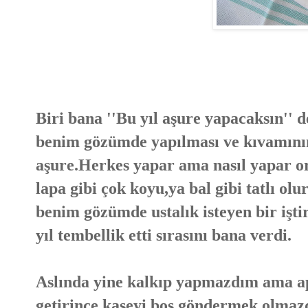
Biri bana ''Bu yıl aşure yapacaksın''
benim gözümde yapılması ve kıvamının
aşure.Herkes yapar ama nasıl yapar or
lapa gibi çok koyu,ya bal gibi tatlı ol
benim gözümde ustalık isteyen bir işt
yıl tembellik etti sırasını bana verdi.
Aslında yine kalkıp yapmazdım ama a
getirince kaseyi boş göndermek olmaz