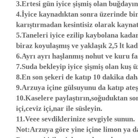
3.Ertesi gün iyice şişmiş olan buğdayın
4.İyice kaynadıktan sonra üzerinde bir
karıştırmadan kesintisiz olarak kayna
5.Taneleri iyice ezilip kaybolana kada
biraz koyulaşmış ve yaklaşık 2,5 lt kad
6.Ayrı ayrı haşlanmış nohut ve kuru fas
7.Suda bekleyip iyice şişmiş olan kuş ü
8.En son şekeri de katıp 10 dakika daha
9.Arzuya içine gülsuyunu da katıp ateş
10.Kaselere paylaştırın,soğuduktan sonr
içi,ceviz içi,nar ile süsleyin.
11.Veee sevdiklerinize sevgiyle sunun.
Not:Arzuya göre yine içine limon ya da