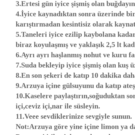
3.Ertesi gün iyice şişmiş olan buğdayın
4.İyice kaynadıktan sonra üzerinde bir
karıştırmadan kesintisiz olarak kayna
5.Taneleri iyice ezilip kaybolana kada
biraz koyulaşmış ve yaklaşık 2,5 lt kad
6.Ayrı ayrı haşlanmış nohut ve kuru fas
7.Suda bekleyip iyice şişmiş olan kuş ü
8.En son şekeri de katıp 10 dakika daha
9.Arzuya içine gülsuyunu da katıp ateş
10.Kaselere paylaştırın,soğuduktan sonr
içi,ceviz içi,nar ile süsleyin.
11.Veee sevdiklerinize sevgiyle sunun.
Not:Arzuya göre yine içine limon ya da