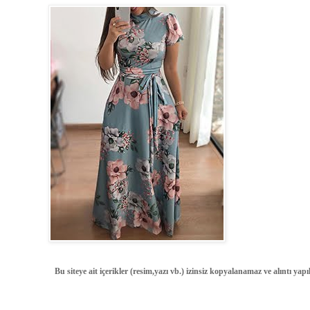
Bu siteye ait içerikler (resim,yazı vb.) izinsiz kopyalanamaz ve alıntı ya