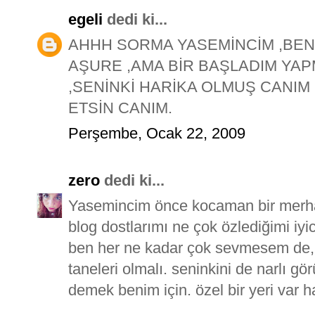
egeli
dedi ki...
AHHH SORMA YASEMİNCİM ,BE
AŞURE ,AMA BİR BAŞLADIM YA
,SENİNKİ HARİKA OLMUŞ CANIM
ETSİN CANIM.
Perşembe, Ocak 22, 2009
zero
dedi ki...
Yasemincim önce kocaman bir merha
blog dostlarımı ne çok özlediğimi iy
ben her ne kadar çok sevmesem de, 
taneleri olmalı. seninkini de narlı g
demek benim için. özel bir yeri var 