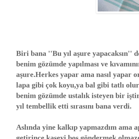
Biri bana ''Bu yıl aşure yapacaksın''
benim gözümde yapılması ve kıvamının
aşure.Herkes yapar ama nasıl yapar or
lapa gibi çok koyu,ya bal gibi tatlı ol
benim gözümde ustalık isteyen bir işt
yıl tembellik etti sırasını bana verdi.
Aslında yine kalkıp yapmazdım ama a
getirince kaseyi boş göndermek olmaz