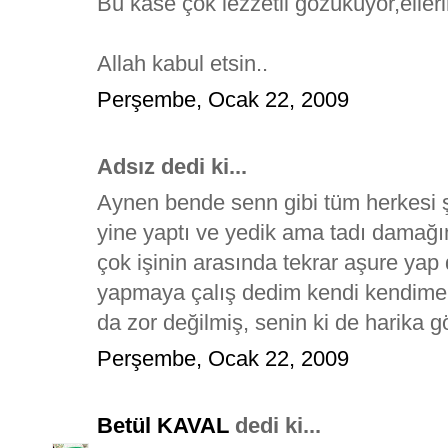
Bu kase çok lezzetli gözüküyor,elleri
Allah kabul etsin..
Perşembe, Ocak 22, 2009
Adsız dedi ki...
Aynen bende senn gibi tüm herkesi şa
yine yaptı ve yedik ama tadı dama
çok işinin arasında tekrar aşure y
yapmaya çalış dedim kendi kendime
da zor değilmiş, senin ki de harika gö
Perşembe, Ocak 22, 2009
Betül KAVAL
dedi ki...