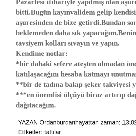
Pazartesi itibariyle yapılmış olan aş
bitti.Bugün kayınvalidem gelip kendisi 
aşuresinden de bize getirdi.Bundan so
beklemeden daha sık yapacağım.Benim 
tavsiyem kolları sıvayın ve yapın.
Kendime notlar:
*bir dahaki sefere ateşten almadan ö
katılaşacağını hesaba katmayı unutm
**bir de tadına bakıp şeker takviyesi
***en önemlisi ölçüyü biraz artırıp 
dağıtacağım.
YAZAN
Ordanburdanhayattan
zaman:
13:0
Etİketler:
tatlılar