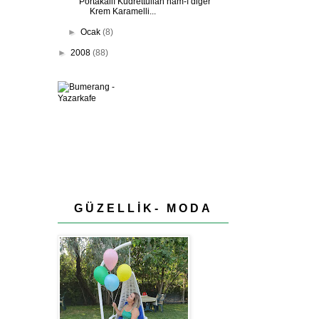
Portakallı Kudrettullah nam-ı diğer
Krem Karamelli...
►
Ocak
(8)
►
2008
(88)
GÜZELLİK- MODA