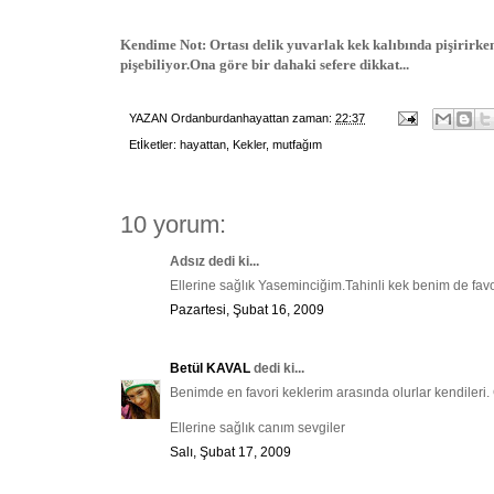
Kendime Not: Ortası delik yuvarlak kek kalıbında pişirirke
pişebiliyor.Ona göre bir dahaki sefere dikkat...
YAZAN
Ordanburdanhayattan
zaman:
22:37
Etİketler:
hayattan
,
Kekler
,
mutfağım
10 yorum:
Adsız dedi ki...
Ellerine sağlık Yaseminciğim.Tahinli kek benim de favo
Pazartesi, Şubat 16, 2009
Betül KAVAL
dedi ki...
Benimde en favori keklerim arasında olurlar kendileri. 
Ellerine sağlık canım sevgiler
Salı, Şubat 17, 2009