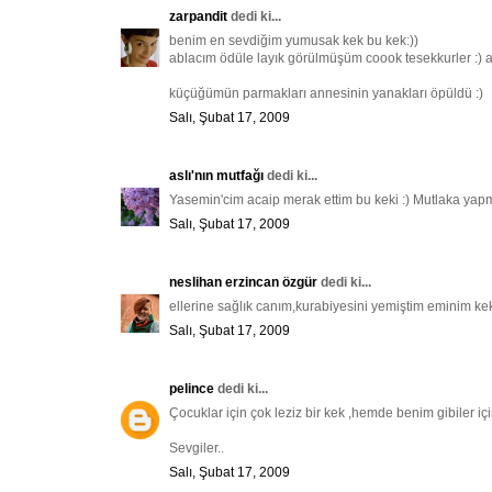
zarpandit
dedi ki...
benim en sevdiğim yumusak kek bu kek:))
ablacım ödüle layık görülmüşüm coook tesekkurler :) ay
küçüğümün parmakları annesinin yanakları öpüldü :)
Salı, Şubat 17, 2009
aslı'nın mutfağı
dedi ki...
Yasemin'cim acaip merak ettim bu keki :) Mutlaka yapma
Salı, Şubat 17, 2009
neslihan erzincan özgür
dedi ki...
ellerine sağlık canım,kurabiyesini yemiştim eminim keki
Salı, Şubat 17, 2009
pelince
dedi ki...
Çocuklar için çok leziz bir kek ,hemde benim gibiler için 
Sevgiler..
Salı, Şubat 17, 2009