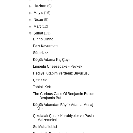
►
Haziran
(9)
►
Mayıs
(16)
►
Nisan
(9)
►
Mart
(12)
▼
Şubat
(13)
Dinno Dinno
Pazı Kavurması
Sürprizzz
Küçük Adama Kış Çayı
Limonlu Cheesecake - Peykek
Hediye Kitabım Yerdeniz Büyücüsü
Çıtır Kek
Tahinli Kek
The Curious Case Of Benjamin Button
- Benjamin But...
Küçük Adamdan Büyük Adama Mesaj
Var
Çikolatalı Çatlak Kurabiyeler ve Pasta
Malzemeleri...
Su Muhallebisi