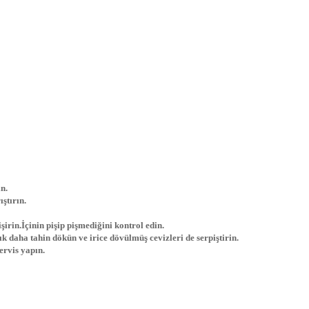
n.
ştırın.
şirin.İçinin pişip pişmediğini kontrol edin.
ık daha tahin dökün ve irice dövülmüş cevizleri de serpiştirin.
ervis yapın.