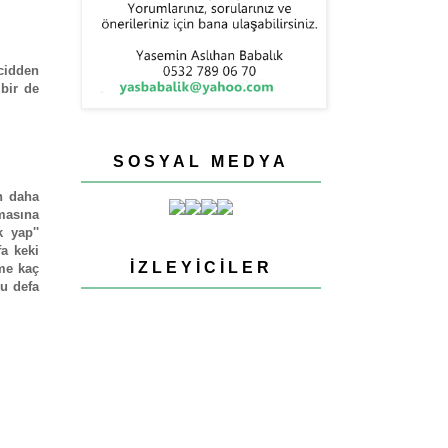
cidden
 bir de
SOSYAL MEDYA
n daha
masına
 yap''
a keki
İZLEYICILER
me kaç
u defa