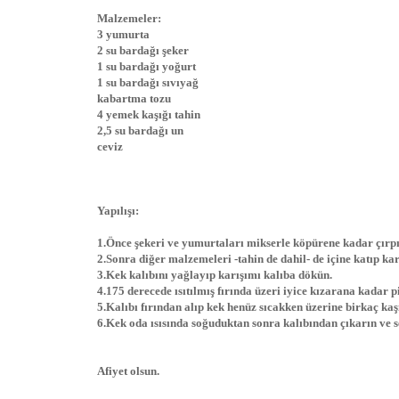
Malzemeler:
3 yumurta
2 su bardağı şeker
1 su bardağı yoğurt
1 su bardağı sıvıyağ
kabartma tozu
4 yemek kaşığı tahin
2,5 su bardağı un
ceviz
Yapılışı:
1.Önce şekeri ve yumurtaları mikserle köpürene kadar çırpı
2.Sonra diğer malzemeleri -tahin de dahil- de içine katıp karı
3.Kek kalıbını yağlayıp karışımı kalıba dökün.
4.175 derecede ısıtılmış fırında üzeri iyice kızarana kadar pi
5.Kalıbı fırından alıp kek henüz sıcakken üzerine birkaç kaş
6.Kek oda ısısında soğuduktan sonra kalıbından çıkarın ve s
Afiyet olsun.