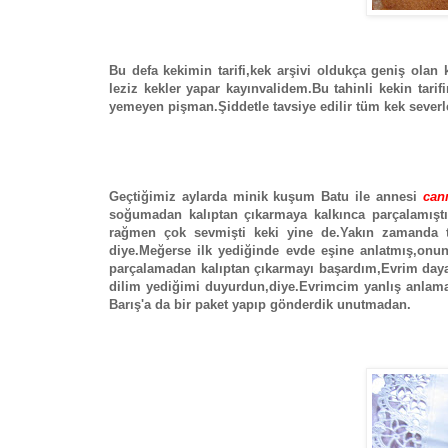
Bu defa kekimin tarifi,kek arşivi oldukça geniş ola
leziz kekler yapar kayınvalidem.Bu tahinli kekin tar
yemeyen pişman.Şiddetle tavsiye edilir tüm kek severl
Geçtiğimiz aylarda minik kuşum Batu ile annesi
can
soğumadan kalıptan çıkarmaya kalkınca parçalamış
rağmen çok sevmişti keki yine de.Yakın zamanda tek
diye.Meğerse ilk yediğinde evde eşine anlatmış,onu
parçalamadan kalıptan çıkarmayı başardım,Evrim day
dilim yediğimi duyurdun,diye.Evrimcim yanlış anlama
Barış'a da bir paket yapıp gönderdik unutmadan.