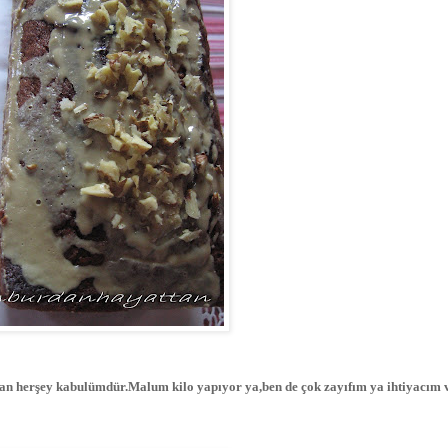
olan herşey kabulümdür.Malum kilo yapıyor ya,ben de çok zayıfım ya ihtiyacım v