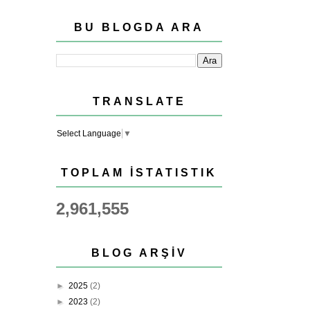
BU BLOGDA ARA
TRANSLATE
Select Language
▼
TOPLAM İSTATISTIK
2,961,555
BLOG ARŞIV
►
2025
(2)
►
2023
(2)