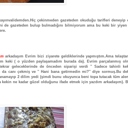
n kayınvalidemden.Hiç çekinmeden gazeteden okuduğu tarifleri deneyip 
ifini de gazeteden bulup bulmadığını bilmiyorum ama bu keki bir yiyen
ere.
ım
arkadaşım Evrim bizi ziyarete geldiklerinde yapmıştım.Ama telaşta
tım keki ( o yüzden paylaşamadım burada da). Evrim parçalanmış ol
rar geleceklerinde de önceden siparişi verdi '' Sadece tahinli kek
n da canı çekmiş ve '' Hani bana getirmedin mi?'' diye sormuş.Bu def
anamayıp 2 dilim yedi (şimdi bunu okuyunca beni topa tutacak tüm ale
 kekin ne kadar güzel olduğunu ifade etmek için yazdım arkadaşım). B