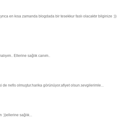
rıca en kısa zamanda blogdada bir tesekkur faslı olacaktır bilginize :))
lıyım.. Ellerine sağlık canım..
 de nefis olmuştur.harika görünüyor.afiyet olsun.sevgilerimle...
:))ellerine sağlık...