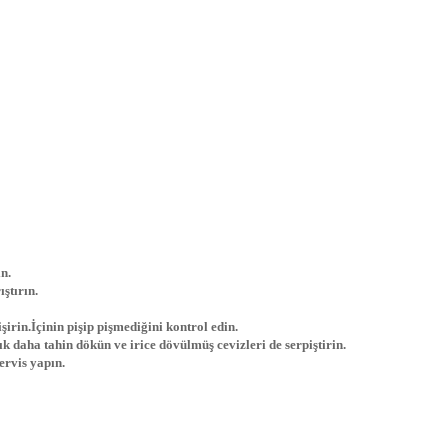
n.
ştırın.
şirin.İçinin pişip pişmediğini kontrol edin.
ık daha tahin dökün ve irice dövülmüş cevizleri de serpiştirin.
ervis yapın.