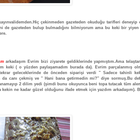
n kayınvalidemden.Hiç çekinmeden gazeteden okuduğu tarifleri deneyip 
ifini de gazeteden bulup bulmadığını bilmiyorum ama bu keki bir yiyen
ere.
ım
arkadaşım Evrim bizi ziyarete geldiklerinde yapmıştım.Ama telaşta
tım keki ( o yüzden paylaşamadım burada da). Evrim parçalanmış ol
rar geleceklerinde de önceden siparişi verdi '' Sadece tahinli kek
n da canı çekmiş ve '' Hani bana getirmedin mi?'' diye sormuş.Bu def
anamayıp 2 dilim yedi (şimdi bunu okuyunca beni topa tutacak tüm ale
 kekin ne kadar güzel olduğunu ifade etmek için yazdım arkadaşım). B