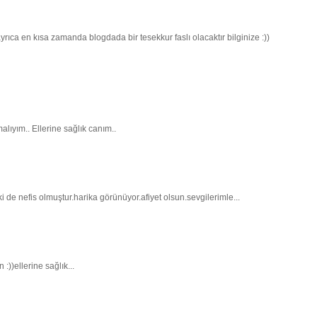
rıca en kısa zamanda blogdada bir tesekkur faslı olacaktır bilginize :))
lıyım.. Ellerine sağlık canım..
 de nefis olmuştur.harika görünüyor.afiyet olsun.sevgilerimle...
:))ellerine sağlık...