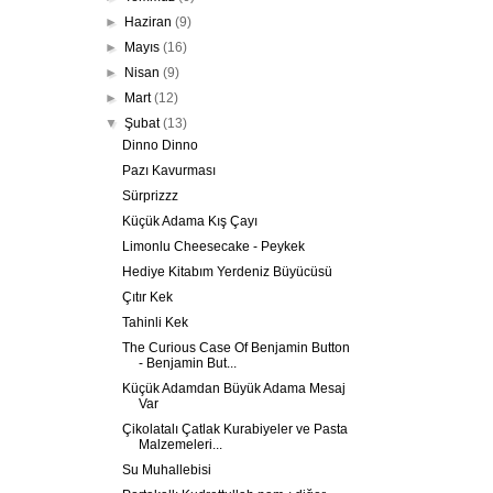
►
Haziran
(9)
►
Mayıs
(16)
►
Nisan
(9)
►
Mart
(12)
▼
Şubat
(13)
Dinno Dinno
Pazı Kavurması
Sürprizzz
Küçük Adama Kış Çayı
Limonlu Cheesecake - Peykek
Hediye Kitabım Yerdeniz Büyücüsü
Çıtır Kek
Tahinli Kek
The Curious Case Of Benjamin Button
- Benjamin But...
Küçük Adamdan Büyük Adama Mesaj
Var
Çikolatalı Çatlak Kurabiyeler ve Pasta
Malzemeleri...
Su Muhallebisi