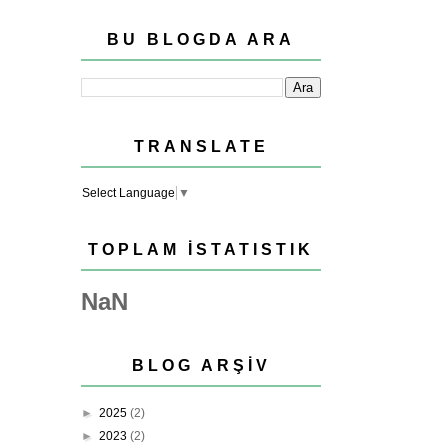
BU BLOGDA ARA
TRANSLATE
Select Language
▼
TOPLAM İSTATISTIK
NaN
BLOG ARŞIV
►
2025
(2)
►
2023
(2)