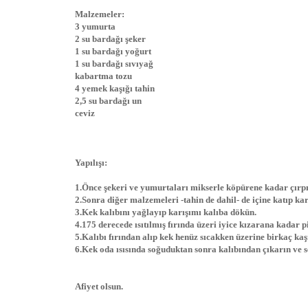
Malzemeler:
3 yumurta
2 su bardağı şeker
1 su bardağı yoğurt
1 su bardağı sıvıyağ
kabartma tozu
4 yemek kaşığı tahin
2,5 su bardağı un
ceviz
Yapılışı:
1.Önce şekeri ve yumurtaları mikserle köpürene kadar çırpı
2.Sonra diğer malzemeleri -tahin de dahil- de içine katıp karı
3.Kek kalıbını yağlayıp karışımı kalıba dökün.
4.175 derecede ısıtılmış fırında üzeri iyice kızarana kadar pi
5.Kalıbı fırından alıp kek henüz sıcakken üzerine birkaç kaş
6.Kek oda ısısında soğuduktan sonra kalıbından çıkarın ve s
Afiyet olsun.