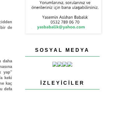
cidden
 bir de
SOSYAL MEDYA
n daha
masına
 yap''
a keki
İZLEYICILER
me kaç
u defa