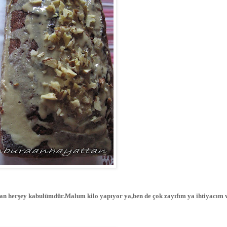
olan herşey kabulümdür.Malum kilo yapıyor ya,ben de çok zayıfım ya ihtiyacım v