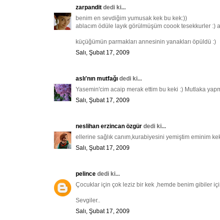
zarpandit
dedi ki...
benim en sevdiğim yumusak kek bu kek:))
ablacım ödüle layık görülmüşüm coook tesekkurler :) ay
küçüğümün parmakları annesinin yanakları öpüldü :)
Salı, Şubat 17, 2009
aslı'nın mutfağı
dedi ki...
Yasemin'cim acaip merak ettim bu keki :) Mutlaka yapma
Salı, Şubat 17, 2009
neslihan erzincan özgür
dedi ki...
ellerine sağlık canım,kurabiyesini yemiştim eminim keki
Salı, Şubat 17, 2009
pelince
dedi ki...
Çocuklar için çok leziz bir kek ,hemde benim gibiler için 
Sevgiler..
Salı, Şubat 17, 2009