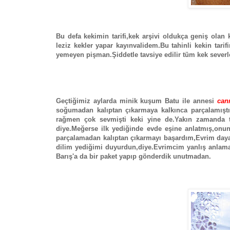
Bu defa kekimin tarifi,kek arşivi oldukça geniş ola
leziz kekler yapar kayınvalidem.Bu tahinli kekin tar
yemeyen pişman.Şiddetle tavsiye edilir tüm kek severl
Geçtiğimiz aylarda minik kuşum Batu ile annesi
can
soğumadan kalıptan çıkarmaya kalkınca parçalamış
rağmen çok sevmişti keki yine de.Yakın zamanda tek
diye.Meğerse ilk yediğinde evde eşine anlatmış,onu
parçalamadan kalıptan çıkarmayı başardım,Evrim day
dilim yediğimi duyurdun,diye.Evrimcim yanlış anlama
Barış'a da bir paket yapıp gönderdik unutmadan.