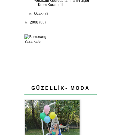
Portakallı Kudrettullah nam-ı diğer
Krem Karamelli...
►
Ocak
(8)
►
2008
(88)
GÜZELLİK- MODA