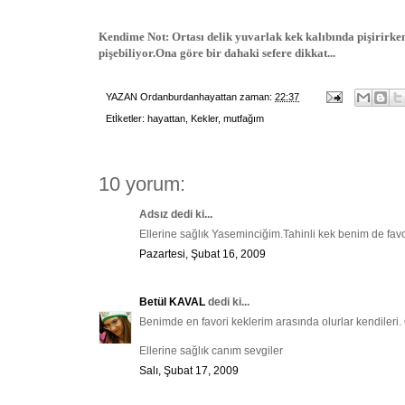
Kendime Not: Ortası delik yuvarlak kek kalıbında pişirirke
pişebiliyor.Ona göre bir dahaki sefere dikkat...
YAZAN
Ordanburdanhayattan
zaman:
22:37
Etİketler:
hayattan
,
Kekler
,
mutfağım
10 yorum:
Adsız dedi ki...
Ellerine sağlık Yaseminciğim.Tahinli kek benim de favo
Pazartesi, Şubat 16, 2009
Betül KAVAL
dedi ki...
Benimde en favori keklerim arasında olurlar kendileri. 
Ellerine sağlık canım sevgiler
Salı, Şubat 17, 2009