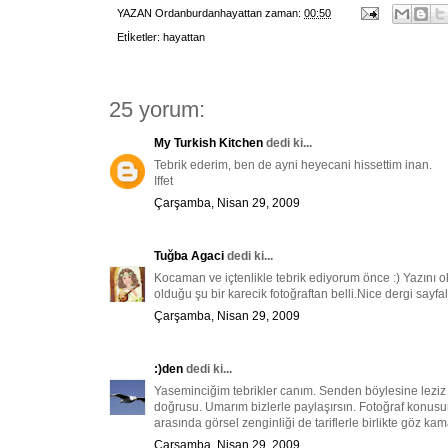
YAZAN
Ordanburdanhayattan
zaman:
00:50
Etİketler:
hayattan
25 yorum:
My Turkish Kitchen
dedi ki...
Tebrik ederim, ben de ayni heyecani hissettim inan.
Iffet
Çarşamba, Nisan 29, 2009
Tuğba Agaci
dedi ki...
Kocaman ve içtenlikle tebrik ediyorum önce :) Yazını
olduğu şu bir karecik fotoğraftan belli.Nice dergi sayfal
Çarşamba, Nisan 29, 2009
:)den
dedi ki...
Yaseminciğim tebrikler canım. Senden böylesine leziz 
doğrusu. Umarım bizlerle paylaşırsın. Fotoğraf konusuna
arasında görsel zenginliği de tariflerle birlikte göz k
Çarşamba, Nisan 29, 2009