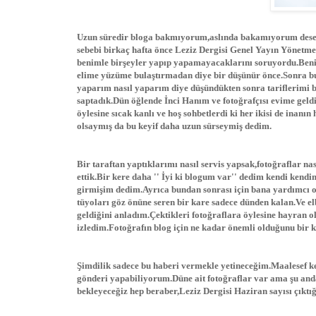
Uzun süredir bloga bakmıyorum,aslında bakamıyorum desem 
sebebi birkaç hafta önce Leziz Dergisi Genel Yayın Yönetmen
benimle birşeyler yapıp yapamayacaklarını soruyordu.Benim
elime yüzüme bulaştırmadan diye bir düşünür önce.Sonra bunu
yaparım nasıl yaparım diye düşündükten sonra tariflerimi 
saptadık.Dün öğlende İnci Hanım ve fotoğrafçısı evime ge
öylesine sıcak kanlı ve hoş sohbetlerdi ki her ikisi de inanı
olsaymış da bu keyif daha uzun sürseymiş dedim.
Bir taraftan yaptıklarımı nasıl servis yapsak,fotoğraflar na
ettik.Bir kere daha '' İyi ki blogum var'' dedim kendi kendim
girmişim dedim.Ayrıca bundan sonrası için bana yardımcı ol
tüyoları göz önüne seren bir kare sadece dünden kalan.Ve e
geldiğini anladım.Çektikleri fotoğraflara öylesine hayran o
izledim.Fotoğrafın blog için ne kadar önemli olduğunu bir 
Şimdilik sadece bu haberi vermekle yetineceğim.Maalesef k
gönderi yapabiliyorum.Düne ait fotoğraflar var ama şu and
bekleyeceğiz hep beraber,Leziz Dergisi Haziran sayısı çıkt