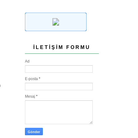
İLETIŞIM FORMU
Ad
E-posta
*
ı
Mesaj
*