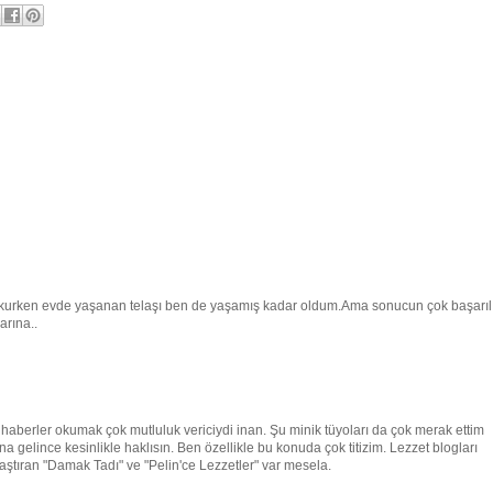
 okurken evde yaşanan telaşı ben de yaşamış kadar oldum.Ama sonucun çok başarıl
arına..
haberler okumak çok mutluluk vericiydi inan. Şu minik tüyoları da çok merak ettim
 gelince kesinlikle haklısın. Ben özellikle bu konuda çok titizim. Lezzet blogları
amaştıran "Damak Tadı" ve "Pelin'ce Lezzetler" var mesela.