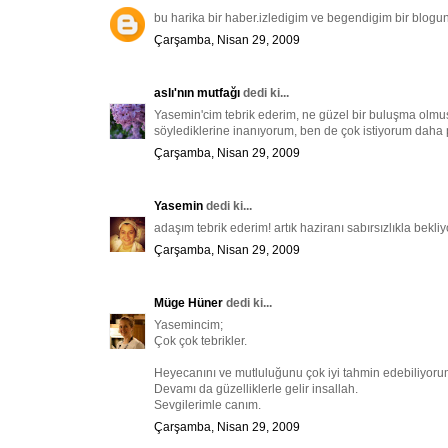
bu harika bir haber.izledigim ve begendigim bir blogun
Çarşamba, Nisan 29, 2009
aslı'nın mutfağı
dedi ki...
Yasemin'cim tebrik ederim, ne güzel bir buluşma olmuş :)
söylediklerine inanıyorum, ben de çok istiyorum daha p
Çarşamba, Nisan 29, 2009
Yasemin
dedi ki...
adaşım tebrik ederim! artık haziranı sabırsızlıkla bekliy
Çarşamba, Nisan 29, 2009
Müge Hüner
dedi ki...
Yasemincim;
Çok çok tebrikler.
Heyecanını ve mutluluğunu çok iyi tahmin edebiliyoru
Devamı da güzelliklerle gelir insallah.
Sevgilerimle canım.
Çarşamba, Nisan 29, 2009