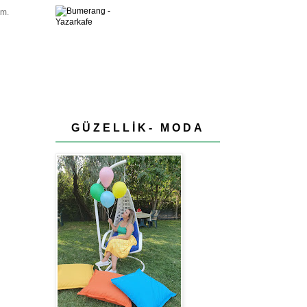
um.
GÜZELLİK- MODA