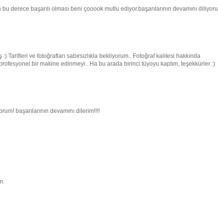
 bu derece başarılı olması beni çooook mutlu ediyor.başarılarının devamını diliyor
 Tarifleri ve fotoğrafları sabırsızlıkla bekliyorum.. Fotoğraf kalitesi hakkında
rofesyonel bir makine edinmeyi.. Ha bu arada birinci tüyoyu kaptım, teşekkürler :)
orum! başarılarının devamını dilerim!!!!
m.