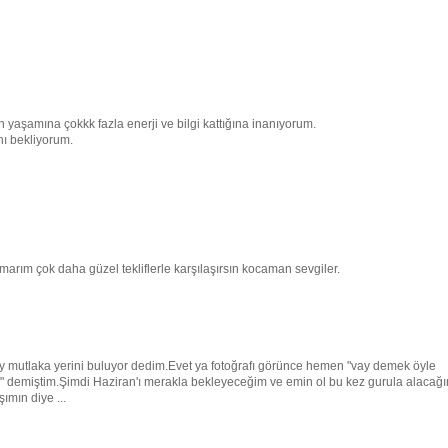
aşamına çokkk fazla enerji ve bilgi kattığına inanıyorum.
nı bekliyorum.
arım çok daha güzel tekliflerle karşılaşırsın kocaman sevgiler.
y mutlaka yerini buluyor dedim.Evet ya fotoğrafı görünce hemen "vay demek öyle
ler" demiştim.Şimdi Haziran'ı merakla bekleyeceğim ve emin ol bu kez gurula alacağ
ımın diye ...