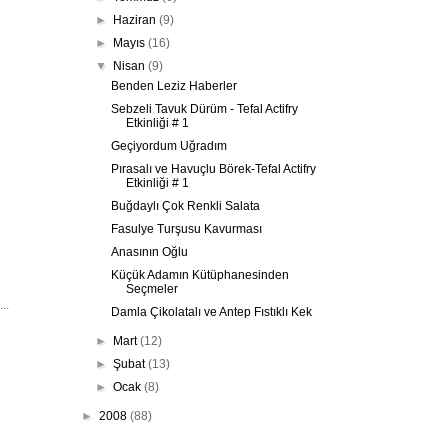
►
Haziran
(9)
►
Mayıs
(16)
▼
Nisan
(9)
Benden Leziz Haberler
Sebzeli Tavuk Dürüm - Tefal Actifry
Etkinliği # 1
Geçiyordum Uğradım
Pırasalı ve Havuçlu Börek-Tefal Actifry
Etkinliği # 1
Buğdaylı Çok Renkli Salata
Fasulye Turşusu Kavurması
Anasının Oğlu
Küçük Adamın Kütüphanesinden
Seçmeler
..
Damla Çikolatalı ve Antep Fıstıklı Kek
►
Mart
(12)
►
Şubat
(13)
►
Ocak
(8)
►
2008
(88)