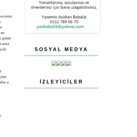
macanın
n
im
 ne
n günü
en ama
 çok
SOSYAL MEDYA
t
çine
İZLEYICILER
fta o
k