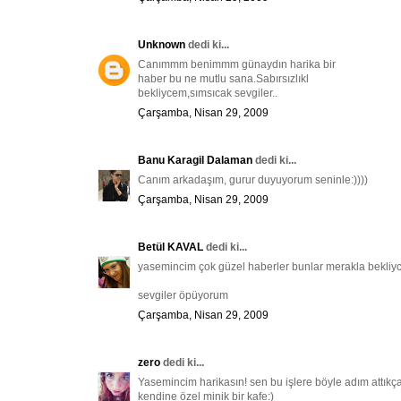
Unknown
dedi ki...
Canımmm benimmm günaydın harika bir
haber bu ne mutlu sana.Sabırsızlıkl
bekliycem,sımsıcak sevgiler..
Çarşamba, Nisan 29, 2009
Banu Karagil Dalaman
dedi ki...
Canım arkadaşım, gurur duyuyorum seninle:))))
Çarşamba, Nisan 29, 2009
Betül KAVAL
dedi ki...
yasemincim çok güzel haberler bunlar merakla bekliyce
sevgiler öpüyorum
Çarşamba, Nisan 29, 2009
zero
dedi ki...
Yasemincim harikasın! sen bu işlere böyle adım attıkça
kendine özel minik bir kafe:)