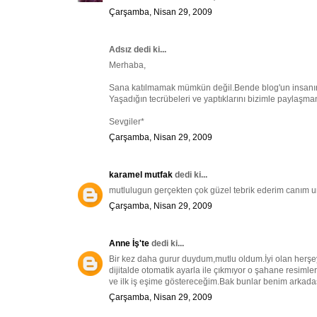
Çarşamba, Nisan 29, 2009
Adsız dedi ki...
Merhaba,
Sana katılmamak mümkün değil.Bende blog'un insanın y
Yaşadığın tecrübeleri ve yaptıklarını bizimle paylaşma
Sevgiler*
Çarşamba, Nisan 29, 2009
karamel mutfak
dedi ki...
mutlulugun gerçekten çok güzel tebrik ederim canım um
Çarşamba, Nisan 29, 2009
Anne İş'te
dedi ki...
Bir kez daha gurur duydum,mutlu oldum.İyi olan herşe
dijitalde otomatik ayarla ile çıkmıyor o şahane resim
ve ilk iş eşime göstereceğim.Bak bunlar benim arkadaş
Çarşamba, Nisan 29, 2009