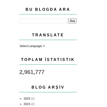
BU BLOGDA ARA
TRANSLATE
Select Language
▼
TOPLAM İSTATISTIK
2,961,777
BLOG ARŞIV
►
2025
(2)
►
2023
(2)