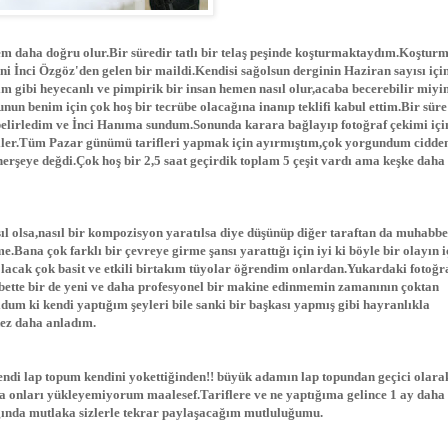
daha doğru olur.Bir süredir tatlı bir telaş peşinde koşturmaktaydım.Koştur
i İnci Özgöz'den gelen bir maildi.Kendisi sağolsun derginin Haziran sayısı içi
 gibi heyecanlı ve pimpirik bir insan hemen nasıl olur,acaba becerebilir miy
n benim için çok hoş bir tecrübe olacağına inanıp teklifi kabul ettim.Bir süre
belirledim ve İnci Hanıma sundum.Sonunda karara bağlayıp fotoğraf çekimi içi
ldiler.Tüm Pazar günümü tarifleri yapmak için ayırmıştım,çok yorgundum cidd
n herşeye değdi.Çok hoş bir 2,5 saat geçirdik toplam 5 çeşit vardı ama keşke daha
sıl olsa,nasıl bir kompozisyon yaratılsa diye düşünüp diğer taraftan da muhabbe
e.Bana çok farklı bir çevreye girme şansı yarattığı için iyi ki böyle bir olayın i
acak çok basit ve etkili birtakım tüyolar öğrendim onlardan.Yukardaki fotoğra
lbette bir de yeni ve daha profesyonel bir makine edinmemin zamanının çoktan
ldum ki kendi yaptığım şeyleri bile sanki bir başkası yapmış gibi hayranlıkla
kez daha anladım.
endi lap topum kendini yokettiğinden!! büyük adamın lap topundan geçici olara
a onları yükleyemiyorum maalesef.Tariflere ve ne yaptığıma gelince 1 ay daha
ığında mutlaka sizlerle tekrar paylaşacağım mutluluğumu.