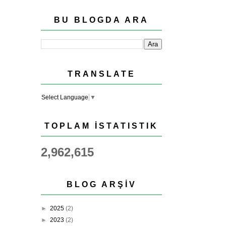
BU BLOGDA ARA
TRANSLATE
Select Language
▼
TOPLAM İSTATISTIK
2,962,615
BLOG ARŞIV
►
2025
(2)
►
2023
(2)