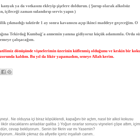
 kanyak ya da votkasını ekleyip şişelere doldurun. ( Şurup olarak alkolsüz
, içileceği zaman sulandırıp servis yapın )
ilik çıkmadığı taktirde 1 ay sonra kavanozu açıp ikinci maddeye geçeceğim. O
alığına Tekirdağ Kumbağ'a annemin yanına gidiyoruz küçük adamımla. Orda sü
lemeye çalışacağım.
tatilimiz dönüşünde vişnelerimin üzerinin küflenmiş olduğunu ve keskin bir kok
 zorunda kaldım. Bu yıl da likör yapamadım, seneye Allah kerim.
i.. Ne olduysa içi biraz köpüklendi, kapağını bir açtım, nasıl bir alkol kokusu
ikör olacaklarını anladılar galiba :) Yoğun ısrarlar sonucu vişneleri çöpe attım, içim
 dün, cevap bekliyorum.. Senin bir fikrin var mı Yasemin?
rum.. Aksilik çıkmaz da afiyetle içeriz inşallah canım..