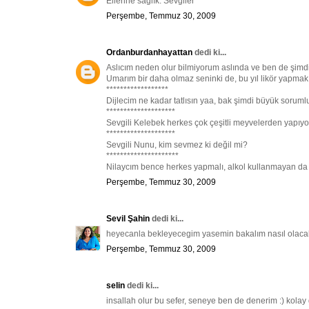
Ellerine sağlık. Sevgiler
Perşembe, Temmuz 30, 2009
Ordanburdanhayattan
dedi ki...
Aslıcım neden olur bilmiyorum aslında ve ben de şimdi
Umarım bir daha olmaz seninki de, bu yıl likör yapmak
******************
Dijlecim ne kadar tatlısın yaa, bak şimdi büyük sorum
********************
Sevgili Kelebek herkes çok çeşitli meyvelerden yapı
********************
Sevgili Nunu, kim sevmez ki değil mi?
*********************
Nilaycım bence herkes yapmalı, alkol kullanmayan da 
Perşembe, Temmuz 30, 2009
Sevil Şahin
dedi ki...
heyecanla bekleyecegim yasemin bakalım nasıl olaca
Perşembe, Temmuz 30, 2009
selin
dedi ki...
insallah olur bu sefer, seneye ben de denerim :) kolay g