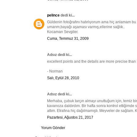
pelince
dedi ki...
Güldenin fotoğrafını hatırlıyorum ama hiç anlamam bu i
umarım,bayağı aşaması varmış,ellerine sağlık..
Kocaman Sevgiler.
Cuma, Temmuz 31, 2009
Adsız dedi ki...
excellent points and the details are more precise tha
- Norman
Salı, Eylül 28, 2010
Adsız dedi ki...
Merhaba, çubuk tarçın almayı unuttuğum için, temiz bir 
kavanoza daldırdım. Bir hafta sonra kontrol ettiğimde s
attım. Etrafına hiç dağılmamıştı. Meyveler de sağlam
Pazartesi, Ağustos 21, 2017
Yorum Gönder