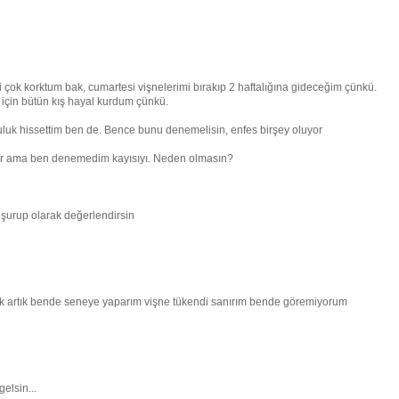
 çok korktum bak, cumartesi vişnelerimi bırakıp 2 haftalığına gideceğim çünkü.
 için bütün kış hayal kurdum çünkü.
luluk hissettim ben de. Bence bunu denemelisin, enfes birşey oluyor
yor ama ben denemedim kayısıyı. Neden olmasın?
şurup olarak değerlendirsin
k artık bende seneye yaparım vişne tükendi sanırım bende göremiyorum
elsin...