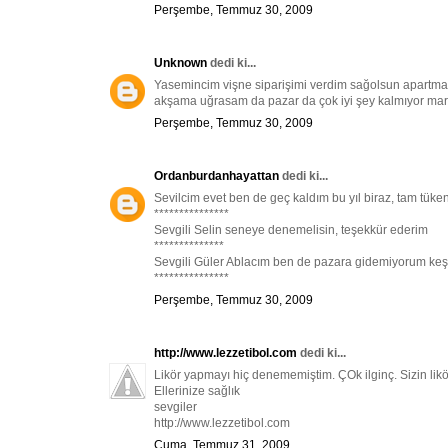
Perşembe, Temmuz 30, 2009
Unknown
dedi ki...
Yasemincim vişne siparişimi verdim sağolsun apartman
akşama uğrasam da pazar da çok iyi şey kalmıyor marke
Perşembe, Temmuz 30, 2009
Ordanburdanhayattan
dedi ki...
Sevilcim evet ben de geç kaldım bu yıl biraz, tam tü
***************
Sevgili Selin seneye denemelisin, teşekkür ederim
**************
Sevgili Güler Ablacım ben de pazara gidemiyorum ke
***************
Perşembe, Temmuz 30, 2009
http://www.lezzetibol.com
dedi ki...
Likör yapmayı hiç denememiştim. ÇOk ilginç. Sizin li
Ellerinize sağlık
sevgiler
http://www.lezzetibol.com
Cuma, Temmuz 31, 2009