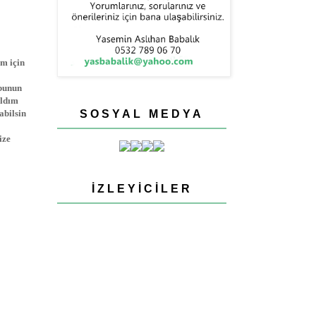
m için
 bunun
aldım
abilsin
SOSYAL MEDYA
ize
İZLEYICILER