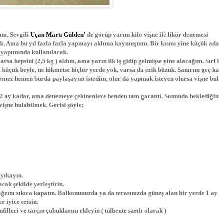
ım. Sevgili
Uçan Martı Gülden'
de görüp yarım kilo vişne ile likör denemesi
k. Ama bu yıl fazla fazla yapmayı aklıma koymuştum. Bir kısmı yine küçük ada
r yapımında kullanılacak.
arsa hepsini (2,5 kg ) aldım, ama yarın ilk iş gidip gelmişse yine alacağım. Sırf
küçük beyle, ne hikmetse hiçbir yerde yok, varsa da ezik büzük. Sanırım geç k
rmez hemen burda paylaşayım istedim, olur da yapmak isteyen olursa vişne bul
 2 ay kadar, ama denemeye çekinenlere benden tam garanti. Sonunda beklediğin
işne bulabilmek. Gerisi şöyle;
 yıkayın.
cak şekilde yerleştirin.
ğzını sıkıca kapatın. Balkonunuzda ya da terasınızda güneş alan bir yerde 1 ay
r iyice erisin.
lleri ve tarçın çubuklarını ekleyin ( tülbente sarılı olarak )