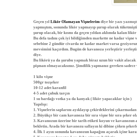
Geçen yıl
Likör Olamayan Vişnelerim
diye bir yazı yazmışt
yapmıştım, sonunda likör yapmayıp şurup olarak tüketmişti
şurup olacak, bir kısmı da geçen yıldan aklımda kalan likö
Bu defa tadını çok iyi bildiğimden markette ne kadar vişne v
sebebine 2 gündür civarda ne kadar market varsa geziyoruz 
mevsimini kaçırdım. Bugün de kavanoza yerleştirir yerleşti
diye.
Bu likörü ya da şurubu yapmak biraz uzun bir vakit alacak
pişman olmayacaksınız. Şimdilik yapmanız gereken sadece v
1 kilo vişne
500gr tozşeker
10-12 adet karanfil
4-5 adet çubuk tarçın
1 su bardağı votka ya da kanyak ( likör yapacaklar için )
Yapılışı:
1. Vişnelerin saplarını ayıklayıp çekirdeklerini çıkarmadan
2. Büyükçe bir cam kavanoza bir sıra vişne bir sıra şeker ola
3. Kavanozun üzerine bir tarih etiketi koyun ve kavanozun a
bekletin. Arada bir kavanozu sallayın ki dibine çöken şekerle
4. İlk 1 ayın sonunda kavanozun kapağını açarak içine karanfi