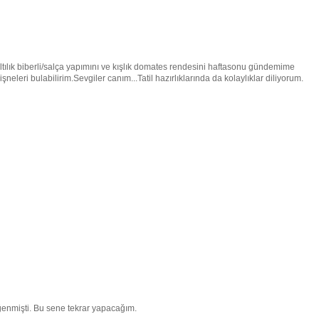
ılık biberli/salça yapımını ve kışlık domates rendesini haftasonu gündemime
leri bulabilirim.Sevgiler canım...Tatil hazırlıklarında da kolaylıklar diliyorum.
enmişti. Bu sene tekrar yapacağım.