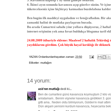
5. Kavanozu kapatıp 1 ay daha güneşte bekletin.
6. İkinci ayın sonunda kavanozu açıp güzelce süzün. Ve içine
tüketecekseniz içine hiçbirşey katmadan buzdolabına kaldırın
Ben bugün ilk maddeyi uyguladım ve fotoğrafladım. Bir aks
zamanki halini de mutlaka paylaşırım burada.
Bu arada Cumartesi sabahı yine yollara düşüyoruz, 2 haft
internet erişimim yok ama fırsat buldukça bloguma tarif ek
24.08.2009 itibariyle ekleme: Maalesef 2 haftalık Tekirdağ 
yaydıklarını gördüm. Çok büyük hayal kırıklığı ile dökmek
YAZAN
Ordanburdanhayattan
zaman:
23:50
Etİketler:
mutfağım
14 yorum:
aslı'nın mutfağı
dedi ki...
Ben de cumartesi günü kavanoza koymuştum 2 kilo vişney
anlatamam.. Benim vişneler kavanoza girdikleri 3. gün l
gitti ama.. Neden oldu bilmiyorum, Gülden'e mail attım
Dün akşam yenisini kurdum kavanoza, heyecanla bekliyo