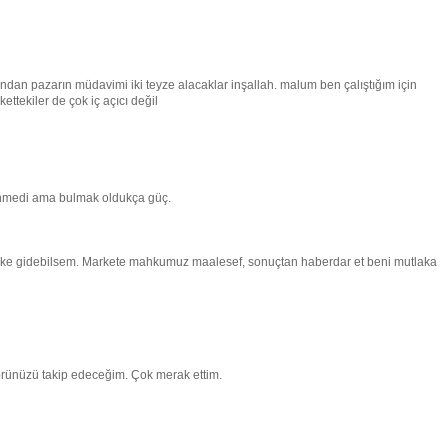
dan pazarın müdavimi iki teyze alacaklar inşallah. malum ben çalıştığım için
ttekiler de çok iç açıcı değil
kenmedi ama bulmak oldukça güç.
şke gidebilsem. Markete mahkumuz maalesef, sonuçtan haberdar et beni mutlaka
körünüzü takip edeceğim. Çok merak ettim.