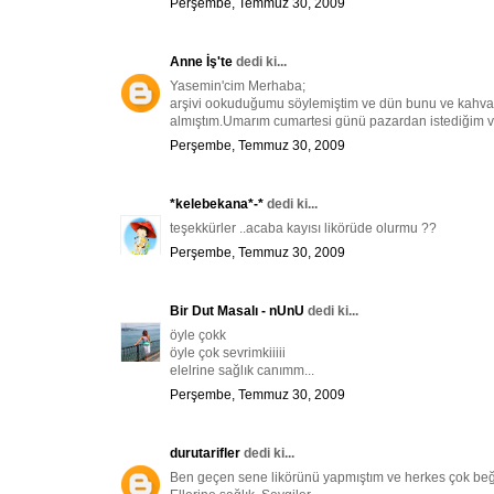
Perşembe, Temmuz 30, 2009
Anne İş'te
dedi ki...
Yasemin'cim Merhaba;
arşivi ookuduğumu söylemiştim ve dün bunu ve kahvalt
almıştım.Umarım cumartesi günü pazardan istediğim vişne
Perşembe, Temmuz 30, 2009
*kelebekana*-*
dedi ki...
teşekkürler ..acaba kayısı likörüde olurmu ??
Perşembe, Temmuz 30, 2009
Bir Dut Masalı - nUnU
dedi ki...
öyle çokk
öyle çok sevrimkiiiii
elelrine sağlık canımm...
Perşembe, Temmuz 30, 2009
durutarifler
dedi ki...
Ben geçen sene likörünü yapmıştım ve herkes çok beğ