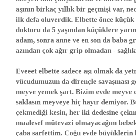
aşının birkaç yıllık bir geçmişi var, ne
ilk defa oluverdik. Elbette önce küçü
doktoru da 5 yaşından küçüklere yarım
adam, sonra anne ve en son da baba gr
azından çok ağır grip olmadan - sağlıkl
Eveeet elbette sadece aşı olmak da yet
vücudumuzun da dirençle savaşması ger
meyve yemek şart. Bizim evde meyve c
saklasın meyveye hiç hayır demiyor. 
çekmediği kesin, her iki dedesine çek
maalesef mütevazi olmayacağım bebekl
çaba sarfettim. Çoğu evde büyüklerin 