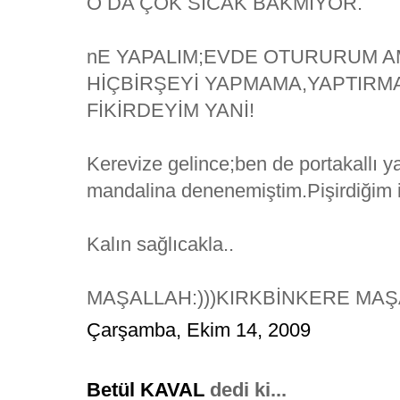
O DA ÇOK SICAK BAKMIYOR.
nE YAPALIM;EVDE OTURURUM A
HİÇBİRŞEYİ YAPMAMA,YAPTIRM
FİKİRDEYİM YANİ!
Kerevize gelince;ben de portakallı 
mandalina denenemiştim.Pişirdiğim i
Kalın sağlıcakla..
MAŞALLAH:)))KIRKBİNKERE MAŞ
Çarşamba, Ekim 14, 2009
Betül KAVAL
dedi ki...