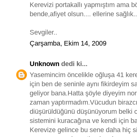
Kerevizi portakallı yapmıştım ama 
bende,afiyet olsun.... ellerine sağlık..
Sevgiler..
Çarşamba, Ekim 14, 2009
Unknown
dedi ki...
Yasemincim öncelikle oğluşa 41 ker
için ben de seninle aynı fikirdeyim 
geliyor bana.Hatta şöyle diyeyim norm
zaman yaptırmadım.Vücudun birazcık 
diüşürüldüğünü düşünüyorum belki 
sistemini kuracağına ve kendi için b
Kerevize gelince bu sene daha hiç si