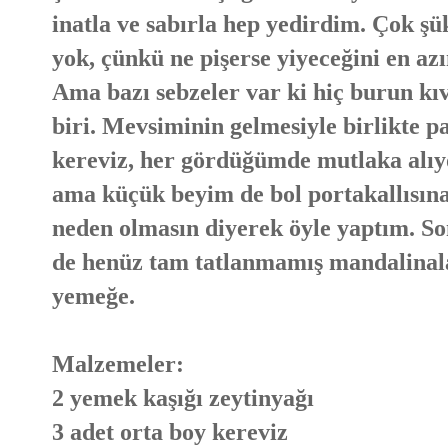
inatla ve sabırla hep yedirdim. Çok ş
yok, çünkü ne pişerse yiyeceğini en az
Ama bazı sebzeler var ki hiç burun kı
biri. Mevsiminin gelmesiyle birlikte p
kereviz, her gördüğümde mutlaka alıyo
ama küçük beyim de bol portakallısına
neden olmasın diyerek öyle yaptım. So
de henüz tam tatlanmamış mandalinalar
yemeğe.
Malzemeler:
2 yemek kaşığı zeytinyağı
3 adet orta boy kereviz