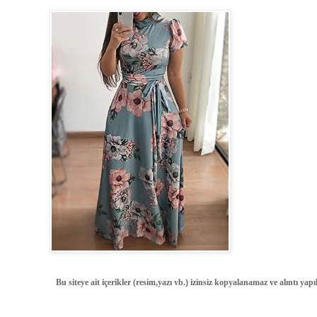
Bu siteye ait içerikler (resim,yazı vb.) izinsiz kopyalanamaz ve alıntı ya