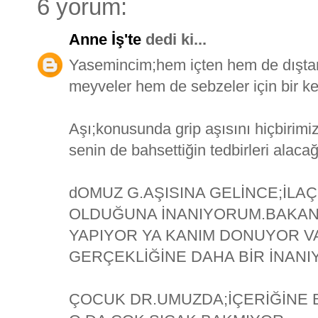
6 yorum:
Anne İş'te
dedi ki...
Yasemincim;hem içten hem de dışta
meyveler hem de sebzeler için bir k
Aşı;konusunda grip aşısını hiçbirim
senin de bahsettiğin tedbirleri alacağ
dOMUZ G.AŞISINA GELİNCE;İLA
OLDUĞUNA İNANIYORUM.BAKAN 
YAPIYOR YA KANIM DONUYOR V
GERÇEKLİĞİNE DAHA BİR İNANI
ÇOCUK DR.UMUZDA;İÇERİĞİNE B