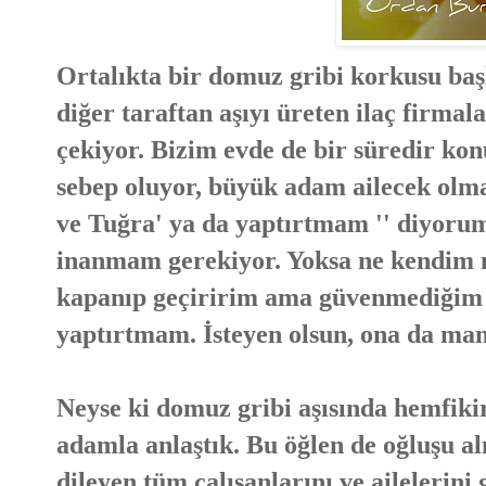
Ortalıkta bir domuz gribi korkusu başl
diğer taraftan aşıyı üreten ilaç firmala
çekiyor. Bizim evde de bir süredir kon
sebep oluyor, büyük adam ailecek olma
ve Tuğra' ya da yaptırtmam '' diyorum
inanmam gerekiyor. Yoksa ne kendim n
kapanıp geçiririm ama güvenmediğim b
yaptırtmam. İsteyen olsun, ona da man
Neyse ki domuz gribi aşısında hemfiki
adamla anlaştık. Bu öğlen de oğluşu alı
dileyen tüm çalışanlarını ve ailelerini 