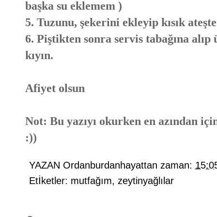
başka su eklemem )
5. Tuzunu, şekerini ekleyip kısık ateşte
6. Piştikten sonra servis tabağına alıp
kıyın.
Afiyet olsun
Not: Bu yazıyı okurken en azından için
:))
YAZAN
Ordanburdanhayattan
zaman:
15:0
Etİketler:
mutfağım
,
zeytinyağlılar