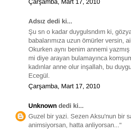
Çarşamba, Mart 17, 2010
Adsız dedi ki...
Şu sn o kadar duygulsndım ki, gözya
babalarımıza uzun ömürler versin, ai
Okurken aynı benim annemi yazmış de
mi diye arayan bulamayınca komşum
kadınlar anne olur inşallah, bu duyg
Ecegül.
Çarşamba, Mart 17, 2010
Unknown
dedi ki...
Guzel bir yazi. Sezen Aksu'nun bir s
animsiyorsan, hatta anliyorsan..."