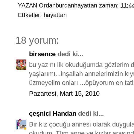
YAZAN
Ordanburdanhayattan
zaman:
11:4
Etİketler:
hayattan
18 yorum:
birsence
dedi ki...
bu yazını ilk okuduğumda gözlerim 
yaşlarımı...inşallah annelerimizin k
üzmeyelim onları....öpüyorum en tatl
Pazartesi, Mart 15, 2010
çeşnici Handan
dedi ki...
Bir kız çocuğu annesi olarak duygul
okudum. Tüm anne ve kızlar arasında