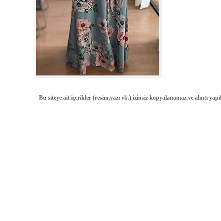
Bu siteye ait içerikler (resim,yazı vb.) izinsiz kopyalanamaz ve alıntı ya