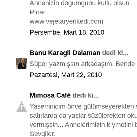
Annenizin dogumgunu kutlu olsun.
Pinar
www.vejetaryenkedi.com
Perşembe, Mart 18, 2010
Banu Karagil Dalaman
dedi ki...
Süper yazmışsın arkadaşım. Bende 
Pazartesi, Mart 22, 2010
Mimosa Café
dedi ki...
Yasemincim önce gülümseyerekten so
satırlarda da yaşlar süzülerekten o
vermişsin... Annelerimizin kıymetini b
Sevgiler.