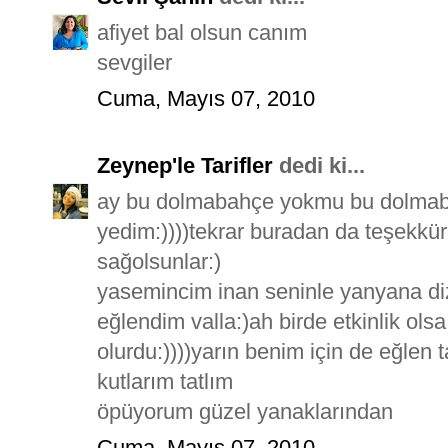
afiyet bal olsun canım
sevgiler
Cuma, Mayıs 07, 2010
Zeynep'le Tarifler
dedi ki...
ay bu dolmabahçe yokmu bu dolmab
yedim:))))tekrar buradan da teşekkür 
sağolsunlar:)
yasemincim inan seninle yanyana dizd
eğlendim valla:)ah birde etkinlik ols
olurdu:))))yarın benim için de eğle
kutlarım tatlım
öpüyorum güzel yanaklarından
Cuma, Mayıs 07, 2010