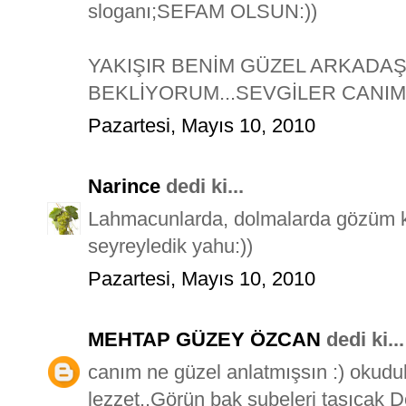
sloganı;SEFAM OLSUN:))
YAKIŞIR BENİM GÜZEL ARKADAŞI
BEKLİYORUM...SEVGİLER CANIM
Pazartesi, Mayıs 10, 2010
Narince
dedi ki...
Lahmacunlarda, dolmalarda gözüm kald
seyreyledik yahu:))
Pazartesi, Mayıs 10, 2010
MEHTAP GÜZEY ÖZCAN
dedi ki...
canım ne güzel anlatmışsın :) okuduk
lezzet..Görün bak şubeleri taşıcak 