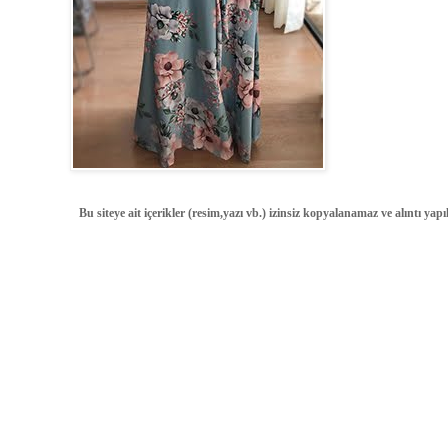
Bu siteye ait içerikler (resim,yazı vb.) izinsiz kopyalanamaz ve alıntı ya