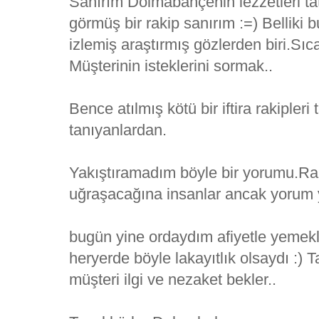
Sanırım Dolmabahçenin lezzetleri ta
görmüş bir rakip sanırım :=) Belli
izlemiş araştırmış gözlerden biri.Sı
Müşterinin isteklerini sormak..
Bence atılmış kötü bir iftira rakipleri
tanıyanlardan.
Yakıştıramadım böyle bir yorumu.Rak
uğraşacağına insanlar ancak yorum y
bugün yine ordaydım afiyetle yemekl
heryerde böyle lakayıtlık olsaydı :) T
müşteri ilgi ve nezaket bekler..