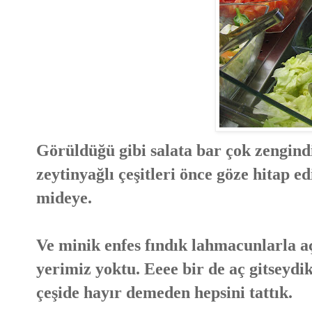
Görüldüğü gibi salata bar çok zengindi;
zeytinyağlı çeşitleri önce göze hitap ed
mideye.
Ve minik enfes fındık lahmacunlarla aç
yerimiz yoktu. Eeee bir de aç gitseydi
çeşide hayır demeden hepsini tattık.