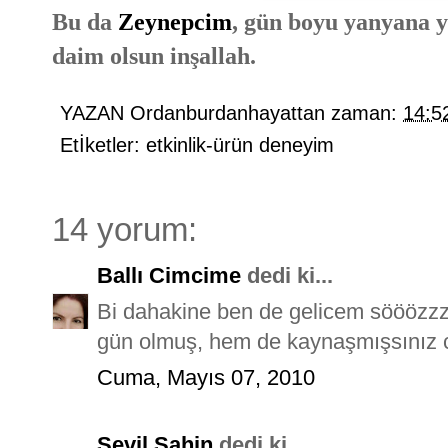
Bu da
Zeynepcim
, gün boyu yanyana y
daim olsun inşallah.
YAZAN
Ordanburdanhayattan
zaman:
14:5
Etİketler:
etkinlik-ürün deneyim
14 yorum:
Ballı Cimcime
dedi ki...
Bi dahakine ben de gelicem sööözzzz
gün olmuş, hem de kaynaşmışsınız c
Cuma, Mayıs 07, 2010
Sevil Şahin
dedi ki...