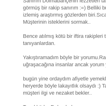
Sanırım Dolmabahçenin lezzetleri ta
görmüş bir rakip sanırım :=) Belli
izlemiş araştırmış gözlerden biri.Sı
Müşterinin isteklerini sormak..
Bence atılmış kötü bir iftira rakipleri
tanıyanlardan.
Yakıştıramadım böyle bir yorumu.Rak
uğraşacağına insanlar ancak yorum y
bugün yine ordaydım afiyetle yemekl
heryerde böyle lakayıtlık olsaydı :) T
müşteri ilgi ve nezaket bekler..