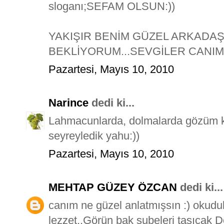
sloganı;SEFAM OLSUN:))
YAKIŞIR BENİM GÜZEL ARKADAŞI
BEKLİYORUM...SEVGİLER CANIM
Pazartesi, Mayıs 10, 2010
Narince
dedi ki...
Lahmacunlarda, dolmalarda gözüm kald
seyreyledik yahu:))
Pazartesi, Mayıs 10, 2010
MEHTAP GÜZEY ÖZCAN
dedi ki...
canım ne güzel anlatmışsın :) okuduk
lezzet..Görün bak şubeleri taşıcak 