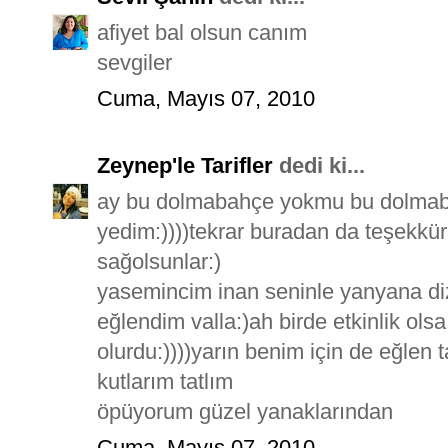
afiyet bal olsun canım
sevgiler
Cuma, Mayıs 07, 2010
Zeynep'le Tarifler
dedi ki...
ay bu dolmabahçe yokmu bu dolmab
yedim:))))tekrar buradan da teşekkür 
sağolsunlar:)
yasemincim inan seninle yanyana dizd
eğlendim valla:)ah birde etkinlik ols
olurdu:))))yarın benim için de eğle
kutlarım tatlım
öpüyorum güzel yanaklarından
Cuma, Mayıs 07, 2010