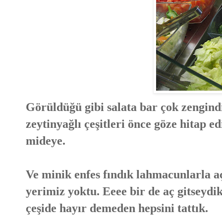
Görüldüğü gibi salata bar çok zengindi;
zeytinyağlı çeşitleri önce göze hitap ed
mideye.
Ve minik enfes fındık lahmacunlarla aç
yerimiz yoktu. Eeee bir de aç gitseydi
çeşide hayır demeden hepsini tattık.