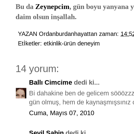
Bu da
Zeynepcim
, gün boyu yanyana y
daim olsun inşallah.
YAZAN
Ordanburdanhayattan
zaman:
14:5
Etİketler:
etkinlik-ürün deneyim
14 yorum:
Ballı Cimcime
dedi ki...
Bi dahakine ben de gelicem sööözzzz
gün olmuş, hem de kaynaşmışsınız c
Cuma, Mayıs 07, 2010
Sevil Şahin
dedi ki...