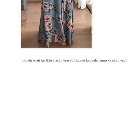
Bu siteye ait içerikler (resim,yazı vb.) izinsiz kopyalanamaz ve alıntı ya