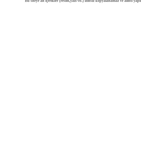
Bu siteye ait içerikler (resim,yazı vb.) izinsiz kopyalanamaz ve alıntı ya