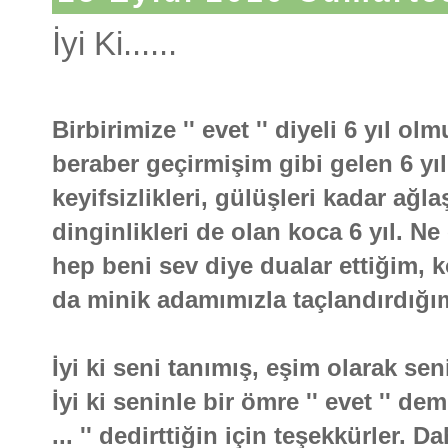
İyi Ki......
Birbirimize '' evet '' diyeli 6 yıl
beraber geçirmişim gibi gelen 6 yıl. 
keyifsizlikleri, gülüşleri kadar ağla
dinginlikleri de olan koca 6 yıl. N
hep beni sev diye dualar ettiğim, k
da minik adamımızla taçlandırdığımı
İyi ki seni tanımış, eşim olarak se
İyi ki seninle bir ömre '' evet '' d
... '' dedirttiğin için teşekkürler. 