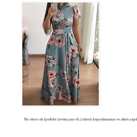
Bu siteye ait içerikler (resim,yazı vb.) izinsiz kopyalanamaz ve alıntı ya