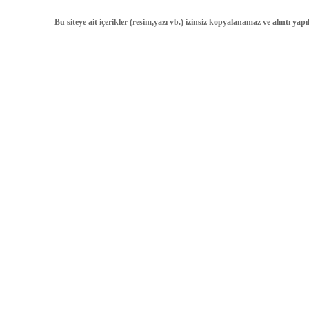
Bu siteye ait içerikler (resim,yazı vb.) izinsiz kopyalanamaz ve alıntı ya