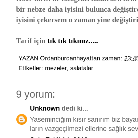
bir nebze daha iyisini bulunca değişti
iyisini çekersem o zaman yine değiştiri
Tarif için
tık tık tıkınız.....
YAZAN
Ordanburdanhayattan
zaman:
23:4
Etİketler:
mezeler
,
salatalar
9 yorum:
Unknown
dedi ki...
Yaseminciğim kısır sanırım biz baya
ların vazgeçilmezi ellerine sağlık sevg