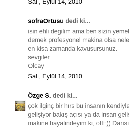
Salı, Eylül 14, 2010
sofraOrtusu
dedi ki...
isin ehli degilim ama ben sizin yemek
demek profesyonel makina olsa neler
en kisa zamanda kavusursunuz.
sevgiler
Olcay
Salı, Eylül 14, 2010
Özge S.
dedi ki...
çok ilginç bir hırs bu insanın kendiyl
gelişiyor bakış açısı ya da insan gel
makine hayalindeyim ki, offf:)) Darısı