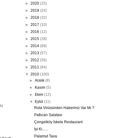
►
2020
(25)
►
2019
(24)
►
2018
(32)
►
2017
(10)
►
2016
(12)
►
2015
(28)
►
2014
(68)
►
2013
(57)
►
2012
(56)
►
2011
(84)
▼
2010
(100)
►
Aralık
(8)
►
Kasım
(5)
►
Ekim
(12)
▼
Eylül
(11)
da
Rota Virüsünden Haberiniz Var Mı ?
Patlıcan Salatası
Çengelköy İskele Restaurant
İyi Ki......
Palamut Tava