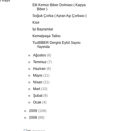
 Kayıt
Etli Kırmızı Biber Dolması ( Kapya
Biber )
Soğuk Çorba ( Ayran Aşı Çorbası )
Kısır
İyi Bayramlar
Kemalpaşa Tatlısı
TuzBİBER Dergisi Eylül Sayısı
Yayında
►
Ağustos
(6)
►
Temmuz
(7)
►
Haziran
(6)
►
Mayıs
(11)
►
Nisan
(11)
►
Mart
(10)
►
Şubat
(9)
►
Ocak
(4)
►
2009
(108)
►
2008
(88)