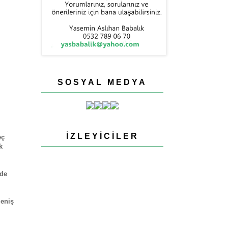
SOSYAL MEDYA
İZLEYICILER
eç
k
nde
geniş