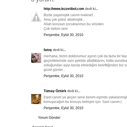
http://www.lezzetibol.com
dedi ki...
Bizde yaşamıştık canım malesef...
Ama çok şükür atlatmıştık...
Allah korusun çocuklarımızı bu virüsten
Çok öptüm seni
Perşembe, Eylül 30, 2010
fatoş
dedi ki...
merhaba, bizim doktorumuz aşının çok da fazla bir fayd
geçirdiklerinde aynı şekilde atlattıklarını, hatta vurul
olduğundan aşıyı tasvip etmediğini belirttiğinden b
güzel günler...
Perşembe, Eylül 30, 2010
Tümay Öztürk
dedi ki...
Ewet canım ya geçen sene benim eşimde yakalanmıştı.
konuşacağım bu konuyu bebişim için. Saol canım:)
Perşembe, Eylül 30, 2010
Yorum Gönder