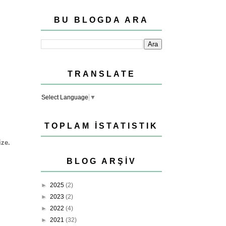
BU BLOGDA ARA
TRANSLATE
Select Language
▼
TOPLAM İSTATISTIK
ize.
BLOG ARŞIV
►
2025
(2)
►
2023
(2)
►
2022
(4)
►
2021
(32)