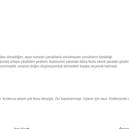
ası olmadığını, aşıyı vurulan çacuklarla vurulmayan çocukların hastalığı
duğunda ortaya çıkabilen şeylerin faydasının yanında daha fazla sıkıntı yaratan şeyler
iz vurunmadık. umarım doğru düşünüyorduk demekten başka seçenek kalmadı.
 Koskoca adam çok fena olmuştu. Zor toparlanmıştı. Uyarın için saol. Doktorumla 