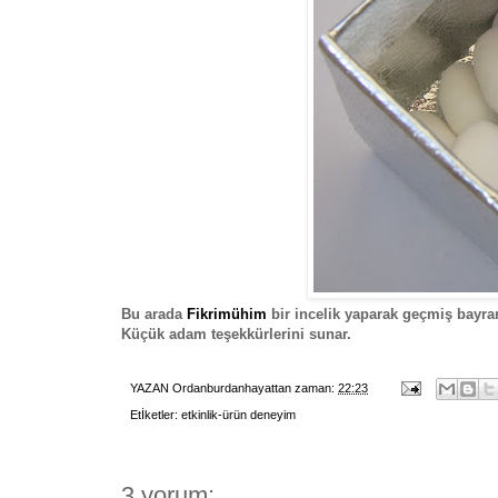
Bu arada
Fikrimühim
bir incelik yaparak geçmiş bayra
Küçük adam teşekkürlerini sunar.
YAZAN
Ordanburdanhayattan
zaman:
22:23
Etİketler:
etkinlik-ürün deneyim
3 yorum: