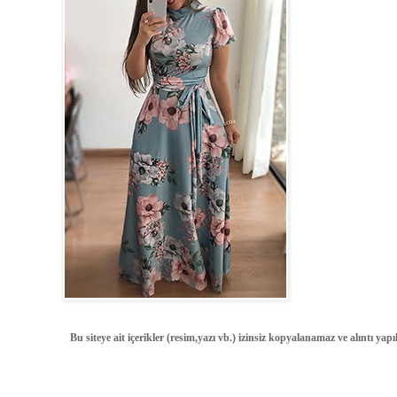
Bu siteye ait içerikler (resim,yazı vb.) izinsiz kopyalanamaz ve alıntı ya