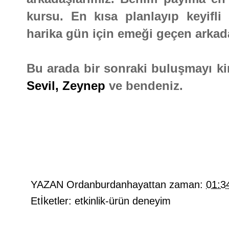
kursu. En kısa planlayıp keyifl
harika gün için emeği geçen arkad
Bu arada bir sonraki buluşmayı k
Sevil,
Zeynep
ve bendeniz.
YAZAN
Ordanburdanhayattan
zaman:
01:3
Etİketler:
etkinlik-ürün deneyim