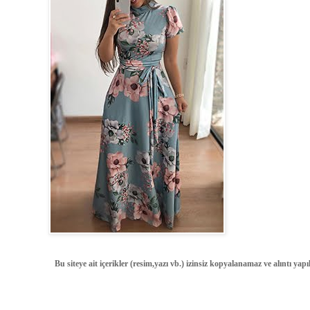
Bu siteye ait içerikler (resim,yazı vb.) izinsiz kopyalanamaz ve alıntı ya