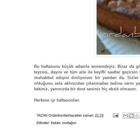
Bu haftasonu küçük adamla annemdeyiz. Biraz da gön
teyzesi, dayısı ve tüm aile ile keyifli saatler geçi
muhabbet edişini dinliyorum bir yandan da. Sizler 
olduğunu asla aklınızdan çıkarmadan tadına varın yaş
kekiniz, yanınızda bir dost sesiniz hiç eksik olmasın.
Herkese iyi haftasonları
YAZAN
Ordanburdanhayattan
zaman:
21:23
Etİketler:
Kekler
,
mutfağım