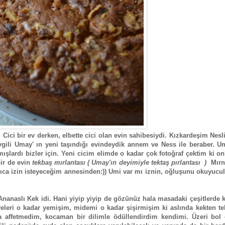
ici bir ev derken, elbette cici olan evin sahibesiydi. Kızkardeşim Nesl
gili Umay' ın yeni taşındığı evindeydik annem ve Ness ile beraber. U
ışlardı bizler için. Yeni cicim elimde o kadar çok fotoğraf çektim ki on
bir de evin
tekbaş mırlantası ( Umay'ın deyimiyle tektaş pırlantası )
Mırn
rıca izin isteyeceğim annesinden:)) Umi var mı iznin, oğluşunu okuyucu
 Ananaslı Kek idi. Hani yiyip yiyip de gözünüz hala masadaki çeşitlerde k
iyeleri o kadar yemişim, midemi o kadar şişirmişim ki aslında kekten te
 affetmedim, kocaman bir dilimle ödüllendirdim kendimi. Üzeri bol c