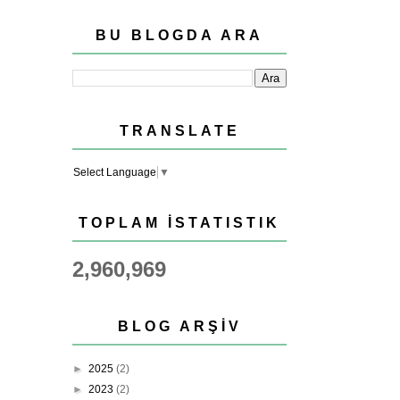
BU BLOGDA ARA
TRANSLATE
Select Language
▼
TOPLAM İSTATISTIK
2,960,969
BLOG ARŞIV
►
2025
(2)
►
2023
(2)