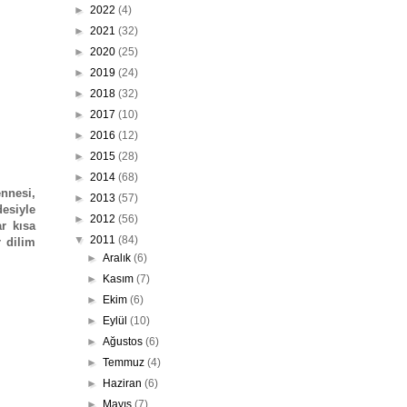
►
2022
(4)
►
2021
(32)
►
2020
(25)
►
2019
(24)
►
2018
(32)
►
2017
(10)
►
2016
(12)
►
2015
(28)
►
2014
(68)
nnesi,
►
2013
(57)
desiyle
►
2012
(56)
r kısa
▼
2011
(84)
r dilim
►
Aralık
(6)
►
Kasım
(7)
►
Ekim
(6)
►
Eylül
(10)
►
Ağustos
(6)
►
Temmuz
(4)
►
Haziran
(6)
►
Mayıs
(7)