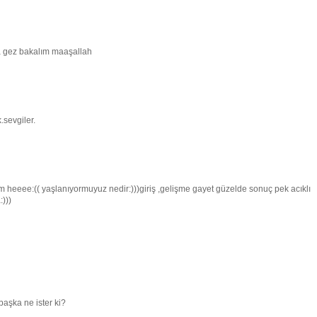
a gez bakalım maaşallah
.sevgiler.
 heeee:(( yaşlanıyormuyuz nedir:)))giriş ,gelişme gayet güzelde sonuç pek acıklı
)))
aşka ne ister ki?