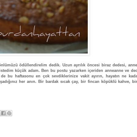
lümüzü ödüllendirelim dedik. Uzun ayrılık öncesi biraz dedesi, anne
rsin istedim küçük adam. Ben bu postu yazarken içeriden anneanne ve de
de bu haftasonu en çok sevdiklerinize vakit ayırın, hayatın ne kada
adığınız her anın. Bir bardak sıcak çay, bir fincan köpüklü kahve, bi