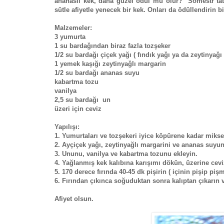
ananaslı kek, daha güzel ödül mü olur? Sömestr tatil
sütle afiyetle yenecek bir kek. Onları da ödüllendirin bi
Malzemeler:
3 yumurta
1 su bardağından biraz fazla tozşeker
1/2 su bardağı çiçek yağı ( fındık yağı ya da zeytinyağı 
1 yemek kaşığı zeytinyağlı margarin
1/2 su bardağı ananas suyu
kabartma tozu
vanilya
2,5 su bardağı un
üzeri için ceviz
Yapılışı:
1. Yumurtaları ve tozşekeri iyice köpürene kadar mikser
2. Ayçiçek yağı, zeytinyağlı margarini ve ananas suyun
3. Ununu, vanilya ve kabartma tozunu ekleyin.
4. Yağlanmış kek kalıbına karışımı dökün, üzerine ceviz 
5. 170 derece fırında 40-45 dk pişirin ( içinin pişip piş
6. Fırından çıkınca soğuduktan sonra kalıptan çıkarın v
Afiyet olsun.