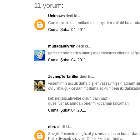
11 yorum:
Unknown
dedi ki...
Canımcım fotolar mükemmel bayıldım vallahi bu arad
Cuma, Şubat 04, 2011
mutfagabuyrun
dedi ki...
gerçektende harika olmuş.arkadaşınızın ellerine sağlık
Cuma, Şubat 04, 2011
Zeynep'le Tarifler
dedi ki...
yaseminnn accuk daha bişiler yazsaymışsın ağlarmışım
oldu:)))küçük ceylan moduma soktun beni iki dakikada:
kek nefisss,afiyetler olsun bacıma:)))
güzel yanaklarından öperim kocaman kocaman
Cuma, Şubat 04, 2011
ebru
dedi ki...
Sevgili Yasemin ne güzel yazmışsın. İnsan bunlardan b
Keke diyecek söz yok. Çok lezzetli görünüyor.