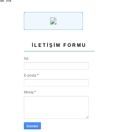
k ılık
İLETIŞIM FORMU
Ad
E-posta
*
Mesaj
*