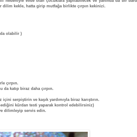
i nedeniyle evde olan çocuklara yapılabilecek ve yanında da bir barda
r dilim kekle, hatta girip mutfağa birlikte çırpın kekinizi.
da olabilir )
le çırpın.
u da katıp biraz daha çırpın.
içini serpiştirin ve kaşık yardımıyla biraz karıştırın.
mediğini kürdan testi yaparak kontrol edebilirsiniz)
e dilimleyip servis edin.