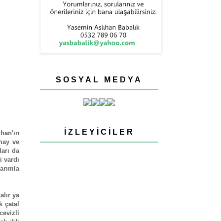
SOSYAL MEDYA
İZLEYICILER
ihan'ın
may ve
ları da
i vardı
larımla
alır ya
k çatal
evizli