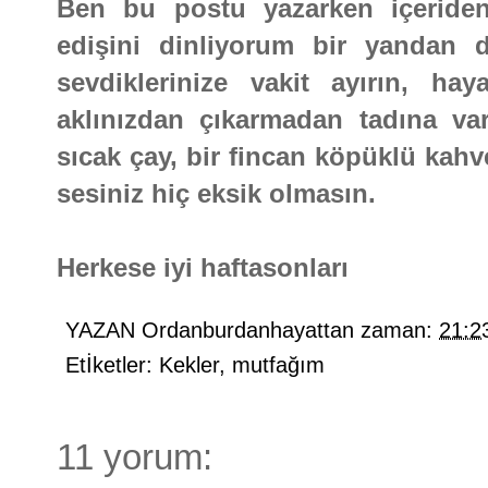
Ben bu postu yazarken içeride
edişini dinliyorum bir yandan 
sevdiklerinize vakit ayırın, h
aklınızdan çıkarmadan tadına var
sıcak çay, bir fincan köpüklü kahve
sesiniz hiç eksik olmasın.
Herkese iyi haftasonları
YAZAN
Ordanburdanhayattan
zaman:
21:2
Etİketler:
Kekler
,
mutfağım
11 yorum: