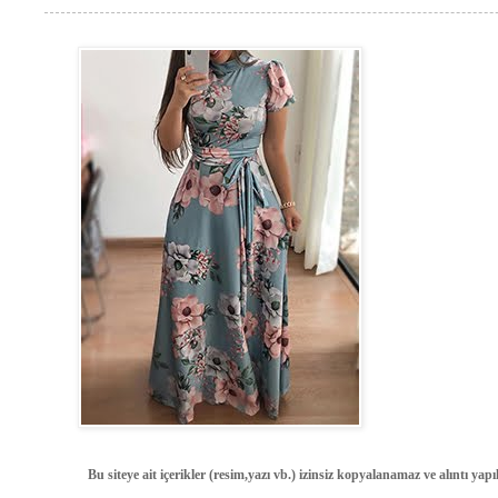
Bu siteye ait içerikler (resim,yazı vb.) izinsiz kopyalanamaz ve alıntı ya