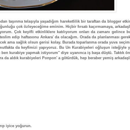
an taşınma telaşıyla yaşadığım hareketlilik bir taraftan da blogger etkin
ğunluğu çok özleyeceğime eminim. Hiçbir fırsatı kaçırmamaya, arkadaşl
orum. Çok keyifli etkinliklere katılıyorum onları da zamanı gelince b
eslim edip haftasonu Ankara' da olacağım. Orada da planlanması gerek
cek ama sağlık olsun gerisi kolay. Burada toparlanma orada yuva seçim
fakta da keyfimizi yapıyoruz. Bu Un Kurabiyeleri oğluşun isteğiyle ya
 kurabiye yapmak istiyorum'' diye uyanınca iş başa düştü. Taktık önl
 da aldık kurabiyeleri Ponpon' a götürdük, hep beraber yemiş arkadaşla
rıp iyice yoğurun.