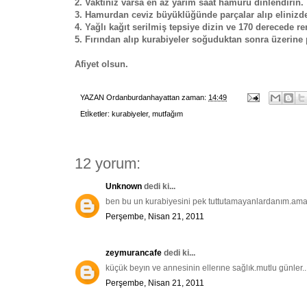
2. Vaktiniz varsa en az yarım saat hamuru dinlendirin.
3. Hamurdan ceviz büyüklüğünde parçalar alıp elinizde 
4. Yağlı kağıt serilmiş tepsiye dizin ve 170 derecede r
5. Fırından alıp kurabiyeler soğuduktan sonra üzerine p
Afiyet olsun.
YAZAN
Ordanburdanhayattan
zaman:
14:49
Etİketler:
kurabiyeler
,
mutfağım
12 yorum:
Unknown
dedi ki...
ben bu un kurabiyesini pek tuttutamayanlardanım.ama 
Perşembe, Nisan 21, 2011
zeymurancafe
dedi ki...
küçük beyın ve annesinin ellerıne sağlık.mutlu günler..
Perşembe, Nisan 21, 2011