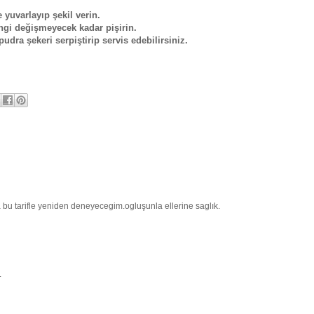
yuvarlayıp şekil verin.
engi değişmeyecek kadar pişirin.
udra şekeri serpiştirip servis edebilirsiniz.
bu tarifle yeniden deneyecegim.ogluşunla ellerine saglık.
.