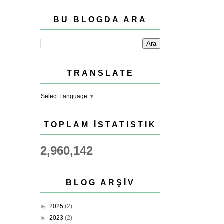
BU BLOGDA ARA
TRANSLATE
Select Language
▼
TOPLAM İSTATISTIK
2,960,142
BLOG ARŞIV
►
2025
(2)
►
2023
(2)