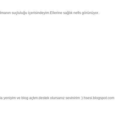
manın suçluluğu içerisindeyim.Ellerine sağlık nefis görünüyor..
ogda yeniyim ve blog açtım.destek olursanız sevinirim :) hsesi.blogspot.com