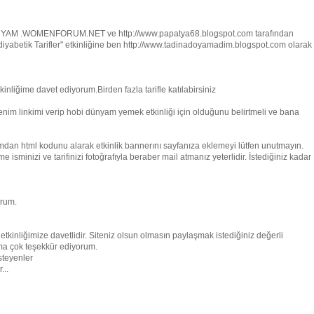
DÜNYAM .WOMENFORUM.NET ve http://www.papatya68.blogspot.com tarafından
 diyabetik Tarifler" etkinliğine ben http://www.tadinadoyamadim.blogspot.com olarak
inliğime davet ediyorum.Birden fazla tarifle katılabirsiniz
 benim linkimi verip hobi dünyam yemek etkinliği için olduğunu belirtmeli ve bana
amdan html kodunu alarak etkinlik bannerını sayfanıza eklemeyi lütfen unutmayın.
minizi ve tarifinizi fotoğrafıyla beraber mail atmanız yeterlidir. İstediğiniz kadar
orum.
etkinliğimize davetlidir. Siteniz olsun olmasın paylaşmak istediğiniz değerli
rıma çok teşekkür ediyorum.
steyenler
...