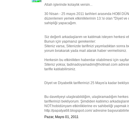
Allah işlerinde kolaylık versin...
30 Nisan - 25 mayıs 2011 tarihleri arasında HOBİ 
düzenlenen yemek etkinliklerinin 13.'si olan "Diyet ve
sahipliği yapacağım.
Siz değerli arkadaşlarım ve katılmak isteyen herkesi etk
Bunun için yapmanız gerekenler:
Siteniz varsa; Sitenizde tarifinizi yayınladıktan sonra
yorum bırakarak yada mail atarak haber vermelisiniz.
Herkesin bu etkinlikten haberdar olabilmesi için sayf
Siteniz yoksa; tadinadoyamadim@hotmail.com adresime is
tarifle katılabilirsiniz.
Diyet ve Diyabetik tariflerinizi 25 Mayıs'a kadar bekliy
Bu davetiyeyi ulaştırabildiğim, ulaştıramadığım herkes 
tariflerinizi bekliyorum. Şimdiden katılımcı arkadaşla
NOT:hobidünyam etkinliklerine ev sahibeliği yapmak i
http://papatya68.blogspot.com/ adresine başvurabilirler
Pazar, Mayıs 01, 2011