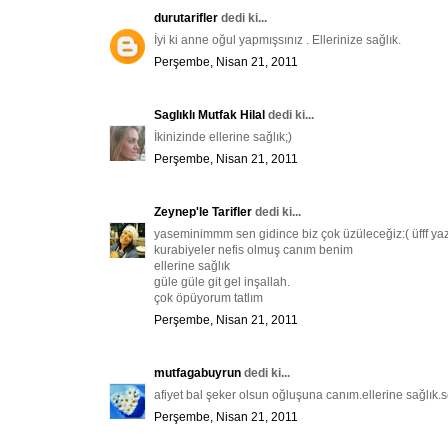
durutarifler
dedi ki...
İyi ki anne oğul yapmışsınız . Ellerinize sağlık.
Perşembe, Nisan 21, 2011
Saglıklı Mutfak Hilal
dedi ki...
İkinizinde ellerine sağlık;)
Perşembe, Nisan 21, 2011
Zeynep'le Tarifler
dedi ki...
yaseminimmm sen gidince biz çok üzüleceğiz:( üfff yaz
kurabiyeler nefis olmuş canım benim
ellerine sağlık
güle güle git gel inşallah.
çok öpüyorum tatlım
Perşembe, Nisan 21, 2011
mutfagabuyrun
dedi ki...
afiyet bal şeker olsun oğluşuna canım.ellerine sağlık.s
Perşembe, Nisan 21, 2011