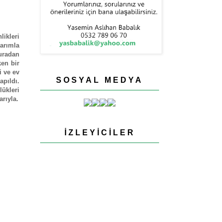
likleri
arımla
uradan
en bir
i ve ev
SOSYAL MEDYA
pıldı.
ükleri
rıyla.
İZLEYICILER