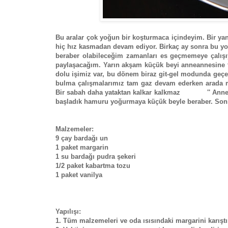
Bu aralar çok yoğun bir koşturmaca içindeyim. Bir yand
hiç hız kasmadan devam ediyor. Birkaç ay sonra bu yo
beraber olabileceğim zamanları es geçmemeye çalışıy
paylaşacağım. Yarın akşam küçük beyi anneannesine t
dolu işimiz var, bu dönem biraz git-gel modunda geçe
bulma çalışmalarımız tam gaz devam ederken arada mut
Bir sabah daha yataktan kalkar kalkmaz '' Anne ben
başladık hamuru yoğurmaya küçük beyle beraber. Sonra
Malzemeler:
9 çay bardağı un
1 paket margarin
1 su bardağı pudra şekeri
1/2 paket kabartma tozu
1 paket vanilya
Yapılışı:
1. Tüm malzemeleri ve oda ısısındaki margarini karıştı