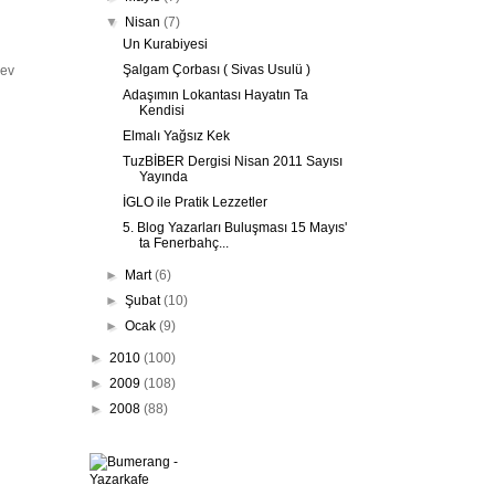
▼
Nisan
(7)
Un Kurabiyesi
Şalgam Çorbası ( Sivas Usulü )
 ev
Adaşımın Lokantası Hayatın Ta
Kendisi
Elmalı Yağsız Kek
TuzBİBER Dergisi Nisan 2011 Sayısı
Yayında
İGLO ile Pratik Lezzetler
5. Blog Yazarları Buluşması 15 Mayıs'
ta Fenerbahç...
►
Mart
(6)
►
Şubat
(10)
►
Ocak
(9)
►
2010
(100)
►
2009
(108)
►
2008
(88)