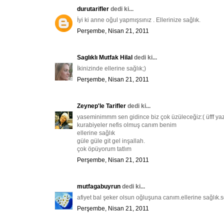
durutarifler
dedi ki...
İyi ki anne oğul yapmışsınız . Ellerinize sağlık.
Perşembe, Nisan 21, 2011
Saglıklı Mutfak Hilal
dedi ki...
İkinizinde ellerine sağlık;)
Perşembe, Nisan 21, 2011
Zeynep'le Tarifler
dedi ki...
yaseminimmm sen gidince biz çok üzüleceğiz:( üfff yaz
kurabiyeler nefis olmuş canım benim
ellerine sağlık
güle güle git gel inşallah.
çok öpüyorum tatlım
Perşembe, Nisan 21, 2011
mutfagabuyrun
dedi ki...
afiyet bal şeker olsun oğluşuna canım.ellerine sağlık.s
Perşembe, Nisan 21, 2011