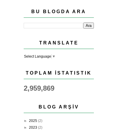
BU BLOGDA ARA
TRANSLATE
Select Language
▼
TOPLAM İSTATISTIK
2,959,869
BLOG ARŞIV
►
2025
(2)
►
2023
(2)