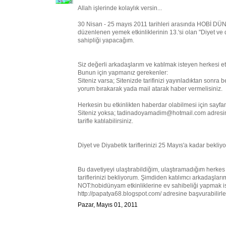
Allah işlerinde kolaylık versin...
30 Nisan - 25 mayıs 2011 tarihleri arasında HOBİ 
düzenlenen yemek etkinliklerinin 13.'si olan "Diyet ve
sahipliği yapacağım.
Siz değerli arkadaşlarım ve katılmak isteyen herkesi etk
Bunun için yapmanız gerekenler:
Siteniz varsa; Sitenizde tarifinizi yayınladıktan sonra
yorum bırakarak yada mail atarak haber vermelisiniz.
Herkesin bu etkinlikten haberdar olabilmesi için sayf
Siteniz yoksa; tadinadoyamadim@hotmail.com adresime is
tarifle katılabilirsiniz.
Diyet ve Diyabetik tariflerinizi 25 Mayıs'a kadar bekliy
Bu davetiyeyi ulaştırabildiğim, ulaştıramadığım herkes 
tariflerinizi bekliyorum. Şimdiden katılımcı arkadaşla
NOT:hobidünyam etkinliklerine ev sahibeliği yapmak i
http://papatya68.blogspot.com/ adresine başvurabilirler
Pazar, Mayıs 01, 2011