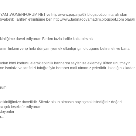
DÜNYAM .WOMENFORUM.NET ve http://www.papatya68.blogspot.com tarafından
 diyabetik Tarifler" etkinliğine ben http://www.tadinadoyamadim.blogspot.com olarak
inliğime davet ediyorum.Birden fazla tarifle katılabirsiniz
 benim linkimi verip hobi dünyam yemek etkinliği için olduğunu belirtmeli ve bana
amdan html kodunu alarak etkinlik bannerını sayfanıza eklemeyi lütfen unutmayın.
minizi ve tarifinizi fotoğrafıyla beraber mail atmanız yeterlidir. İstediğiniz kadar
orum.
etkinliğimize davetlidir. Siteniz olsun olmasın paylaşmak istediğiniz değerli
rıma çok teşekkür ediyorum.
steyenler
...