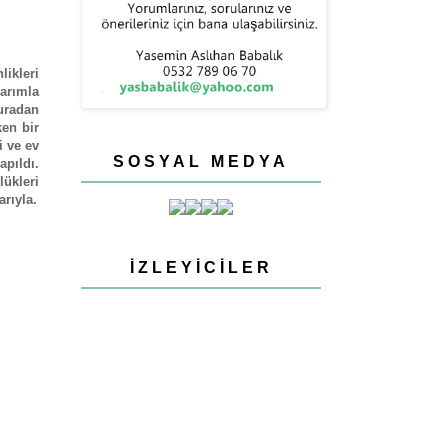
likleri
arımla
uradan
en bir
i ve ev
SOSYAL MEDYA
pıldı.
ükleri
rıyla.
İZLEYICILER