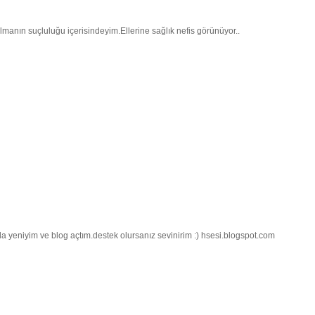
manın suçluluğu içerisindeyim.Ellerine sağlık nefis görünüyor..
ogda yeniyim ve blog açtım.destek olursanız sevinirim :) hsesi.blogspot.com