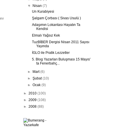
▼
Nisan
(7)
Un Kurabiyesi
Şalgam Çorbası ( Sivas Usulü )
 ev
Adaşımın Lokantası Hayatın Ta
Kendisi
Elmalı Yağsız Kek
TuzBİBER Dergisi Nisan 2011 Sayısı
Yayında
İGLO ile Pratik Lezzetler
5. Blog Yazarları Buluşması 15 Mayıs'
ta Fenerbahç...
►
Mart
(6)
►
Şubat
(10)
►
Ocak
(9)
►
2010
(100)
►
2009
(108)
►
2008
(88)