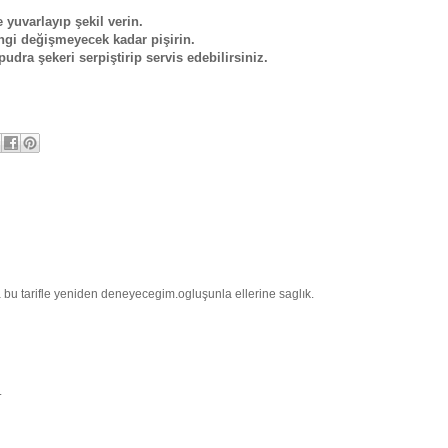
yuvarlayıp şekil verin.
engi değişmeyecek kadar pişirin.
udra şekeri serpiştirip servis edebilirsiniz.
bu tarifle yeniden deneyecegim.ogluşunla ellerine saglık.
.