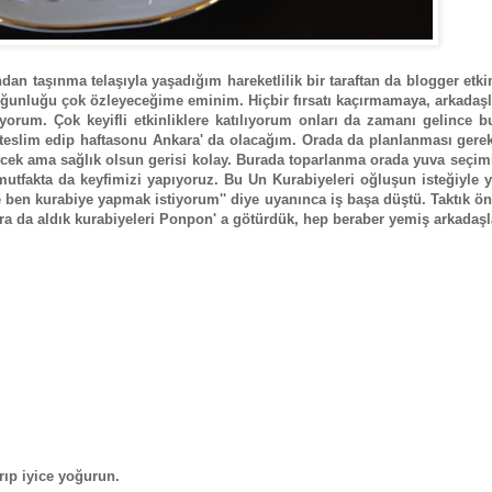
an taşınma telaşıyla yaşadığım hareketlilik bir taraftan da blogger etkin
ğunluğu çok özleyeceğime eminim. Hiçbir fırsatı kaçırmamaya, arkadaşl
orum. Çok keyifli etkinliklere katılıyorum onları da zamanı gelince b
eslim edip haftasonu Ankara' da olacağım. Orada da planlanması gerek
cek ama sağlık olsun gerisi kolay. Burada toparlanma orada yuva seçim
fakta da keyfimizi yapıyoruz. Bu Un Kurabiyeleri oğluşun isteğiyle ya
 kurabiye yapmak istiyorum'' diye uyanınca iş başa düştü. Taktık önl
 da aldık kurabiyeleri Ponpon' a götürdük, hep beraber yemiş arkadaşla
rıp iyice yoğurun.