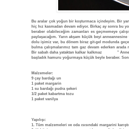
Bu aralar çok yoğun bir koşturmaca içindeyim. Bir yand
hiç hız kasmadan devam ediyor. Birkaç ay sonra bu yo
beraber olabileceğim zamanları es geçmemeye çalışıy
paylaşacağım. Yarın akşam küçük beyi anneannesine t
dolu işimiz var, bu dönem biraz git-gel modunda geçe
bulma çalışmalarımız tam gaz devam ederken arada mut
Bir sabah daha yataktan kalkar kalkmaz '' Anne ben
başladık hamuru yoğurmaya küçük beyle beraber. Sonra
Malzemeler:
9 çay bardağı un
1 paket margarin
1 su bardağı pudra şekeri
1/2 paket kabartma tozu
1 paket vanilya
Yapılışı:
1. Tüm malzemeleri ve oda ısısındaki margarini karıştı