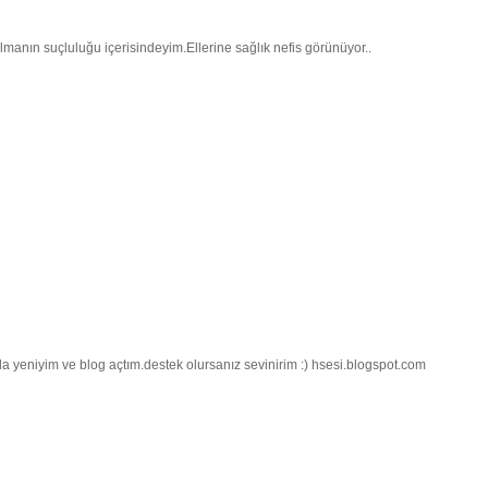
manın suçluluğu içerisindeyim.Ellerine sağlık nefis görünüyor..
ogda yeniyim ve blog açtım.destek olursanız sevinirim :) hsesi.blogspot.com