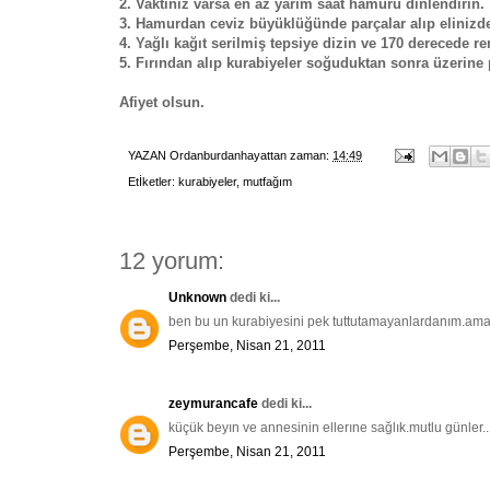
2. Vaktiniz varsa en az yarım saat hamuru dinlendirin.
3. Hamurdan ceviz büyüklüğünde parçalar alıp elinizde 
4. Yağlı kağıt serilmiş tepsiye dizin ve 170 derecede r
5. Fırından alıp kurabiyeler soğuduktan sonra üzerine p
Afiyet olsun.
YAZAN
Ordanburdanhayattan
zaman:
14:49
Etİketler:
kurabiyeler
,
mutfağım
12 yorum:
Unknown
dedi ki...
ben bu un kurabiyesini pek tuttutamayanlardanım.ama 
Perşembe, Nisan 21, 2011
zeymurancafe
dedi ki...
küçük beyın ve annesinin ellerıne sağlık.mutlu günler..
Perşembe, Nisan 21, 2011