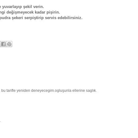
yuvarlayıp şekil verin.
engi değişmeyecek kadar pişirin.
udra şekeri serpiştirip servis edebilirsiniz.
bu tarifle yeniden deneyecegim.ogluşunla ellerine saglık.
.