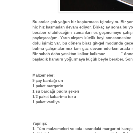
Bu aralar çok yoğun bir koşturmaca içindeyim. Bir yand
hiç hız kasmadan devam ediyor. Birkaç ay sonra bu yo
beraber olabileceğim zamanları es geçmemeye çalışıy
paylaşacağım. Yarın akşam küçük beyi anneannesine t
dolu işimiz var, bu dönem biraz git-gel modunda geçe
bulma çalışmalarımız tam gaz devam ederken arada mut
Bir sabah daha yataktan kalkar kalkmaz '' Anne ben
başladık hamuru yoğurmaya küçük beyle beraber. Sonra
Malzemeler:
9 çay bardağı un
1 paket margarin
1 su bardağı pudra şekeri
1/2 paket kabartma tozu
1 paket vanilya
Yapılışı:
1. Tüm malzemeleri ve oda ısısındaki margarini karıştı