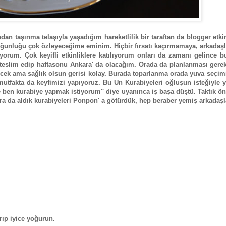
an taşınma telaşıyla yaşadığım hareketlilik bir taraftan da blogger etkin
ğunluğu çok özleyeceğime eminim. Hiçbir fırsatı kaçırmamaya, arkadaşl
orum. Çok keyifli etkinliklere katılıyorum onları da zamanı gelince b
eslim edip haftasonu Ankara' da olacağım. Orada da planlanması gerek
cek ama sağlık olsun gerisi kolay. Burada toparlanma orada yuva seçim
fakta da keyfimizi yapıyoruz. Bu Un Kurabiyeleri oğluşun isteğiyle ya
 kurabiye yapmak istiyorum'' diye uyanınca iş başa düştü. Taktık önl
 da aldık kurabiyeleri Ponpon' a götürdük, hep beraber yemiş arkadaşla
rıp iyice yoğurun.