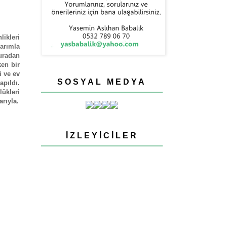
likleri
arımla
uradan
en bir
i ve ev
SOSYAL MEDYA
pıldı.
ükleri
rıyla.
İZLEYICILER