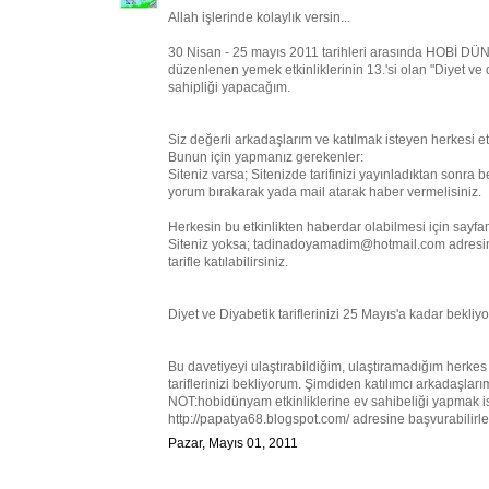
Allah işlerinde kolaylık versin...
30 Nisan - 25 mayıs 2011 tarihleri arasında HOBİ 
düzenlenen yemek etkinliklerinin 13.'si olan "Diyet ve
sahipliği yapacağım.
Siz değerli arkadaşlarım ve katılmak isteyen herkesi etk
Bunun için yapmanız gerekenler:
Siteniz varsa; Sitenizde tarifinizi yayınladıktan sonra
yorum bırakarak yada mail atarak haber vermelisiniz.
Herkesin bu etkinlikten haberdar olabilmesi için sayf
Siteniz yoksa; tadinadoyamadim@hotmail.com adresime is
tarifle katılabilirsiniz.
Diyet ve Diyabetik tariflerinizi 25 Mayıs'a kadar bekliy
Bu davetiyeyi ulaştırabildiğim, ulaştıramadığım herkes 
tariflerinizi bekliyorum. Şimdiden katılımcı arkadaşla
NOT:hobidünyam etkinliklerine ev sahibeliği yapmak i
http://papatya68.blogspot.com/ adresine başvurabilirler
Pazar, Mayıs 01, 2011