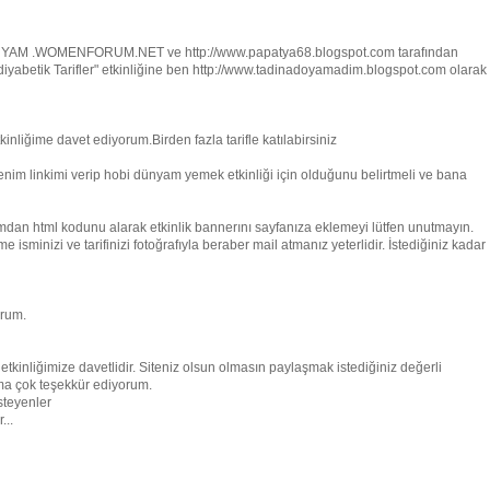
DÜNYAM .WOMENFORUM.NET ve http://www.papatya68.blogspot.com tarafından
 diyabetik Tarifler" etkinliğine ben http://www.tadinadoyamadim.blogspot.com olarak
inliğime davet ediyorum.Birden fazla tarifle katılabirsiniz
 benim linkimi verip hobi dünyam yemek etkinliği için olduğunu belirtmeli ve bana
amdan html kodunu alarak etkinlik bannerını sayfanıza eklemeyi lütfen unutmayın.
minizi ve tarifinizi fotoğrafıyla beraber mail atmanız yeterlidir. İstediğiniz kadar
orum.
etkinliğimize davetlidir. Siteniz olsun olmasın paylaşmak istediğiniz değerli
rıma çok teşekkür ediyorum.
steyenler
...