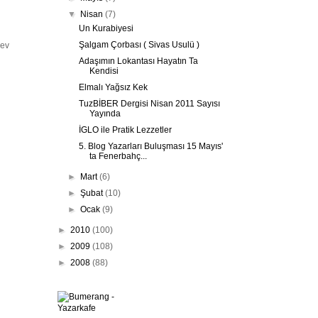
▼
Nisan
(7)
Un Kurabiyesi
Şalgam Çorbası ( Sivas Usulü )
 ev
Adaşımın Lokantası Hayatın Ta
Kendisi
Elmalı Yağsız Kek
TuzBİBER Dergisi Nisan 2011 Sayısı
Yayında
İGLO ile Pratik Lezzetler
5. Blog Yazarları Buluşması 15 Mayıs'
ta Fenerbahç...
►
Mart
(6)
►
Şubat
(10)
►
Ocak
(9)
►
2010
(100)
►
2009
(108)
►
2008
(88)