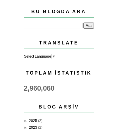
BU BLOGDA ARA
TRANSLATE
Select Language
▼
TOPLAM İSTATISTIK
2,960,060
BLOG ARŞIV
►
2025
(2)
►
2023
(2)