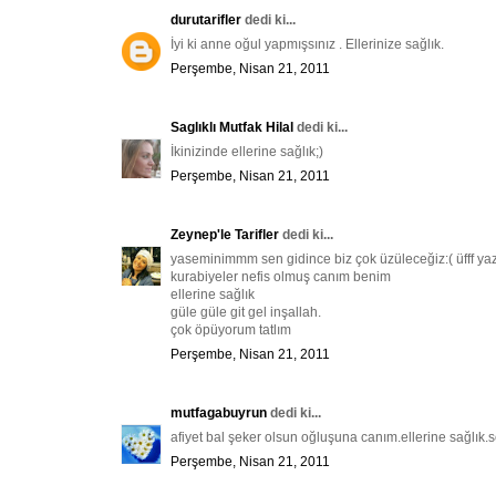
durutarifler
dedi ki...
İyi ki anne oğul yapmışsınız . Ellerinize sağlık.
Perşembe, Nisan 21, 2011
Saglıklı Mutfak Hilal
dedi ki...
İkinizinde ellerine sağlık;)
Perşembe, Nisan 21, 2011
Zeynep'le Tarifler
dedi ki...
yaseminimmm sen gidince biz çok üzüleceğiz:( üfff yaz
kurabiyeler nefis olmuş canım benim
ellerine sağlık
güle güle git gel inşallah.
çok öpüyorum tatlım
Perşembe, Nisan 21, 2011
mutfagabuyrun
dedi ki...
afiyet bal şeker olsun oğluşuna canım.ellerine sağlık.s
Perşembe, Nisan 21, 2011