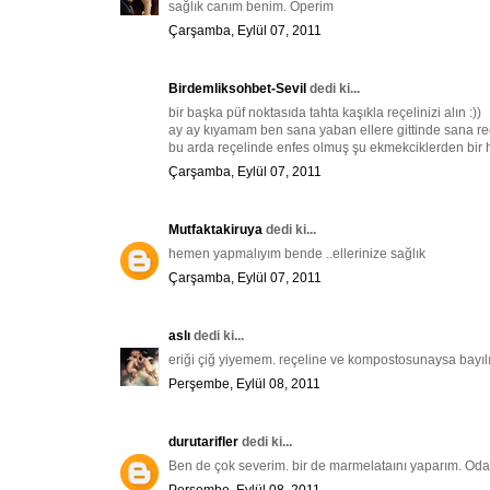
sağlık canım benim. Öperim
Çarşamba, Eylül 07, 2011
Birdemliksohbet-Sevil
dedi ki...
bir başka püf noktasıda tahta kaşıkla reçelinizi alın :))
ay ay kıyamam ben sana yaban ellere gittinde sana r
bu arda reçelinde enfes olmuş şu ekmekciklerden bir 
Çarşamba, Eylül 07, 2011
Mutfaktakiruya
dedi ki...
hemen yapmalıyım bende ..ellerinize sağlık
Çarşamba, Eylül 07, 2011
aslı
dedi ki...
eriği çiğ yiyemem. reçeline ve kompostosunaysa bayıl
Perşembe, Eylül 08, 2011
durutarifler
dedi ki...
Ben de çok severim. bir de marmelataını yaparım. Oda ç