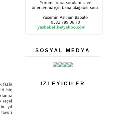
SOSYAL MEDYA
İZLEYICILER
 fazla
eri hiç
azlamız
k reçel
bu yıl
favori