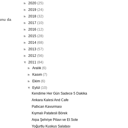
►
2020
(25)
►
2019
(24)
►
2018
(32)
bunu da
►
2017
(10)
►
2016
(12)
►
2015
(28)
►
2014
(68)
►
2013
(57)
►
2012
(56)
▼
2011
(84)
►
Aralık
(6)
►
Kasım
(7)
►
Ekim
(6)
▼
Eylül
(10)
Kendime Her Gün Sadece 5 Dakika
Ankara Kalesi And Cafe
Patlıcan Kavurması
Kıymalı Patatesli Börek
Arpa Şehriye Pilavı ve Et Sote
Yoğurtlu Kuskus Salatası