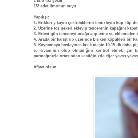
1 kilo toz şeker
1/2 adet limonun suyu
Yapılışı:
1. Erikleri yıkayıp çekirdeklerini temizleyip küp küp do
2. Üzerine toz şekeri ekleyip tencerenin kapağını kapa
3. Ertesi gün tencereyi ocağa alıp içine su eklemeden 
4. Arada bir karıştırıp üzerinde biriken köpükleri bir ka
5. Kaynamaya başlayınca kısık ateşte 10-15 dk daha pi
6. Kıvamının olup olmadığını kontrol etmek için b
parmağınızla ortasından kestiğinizde eğer yavaş yavaş 
Afiyet olsun.