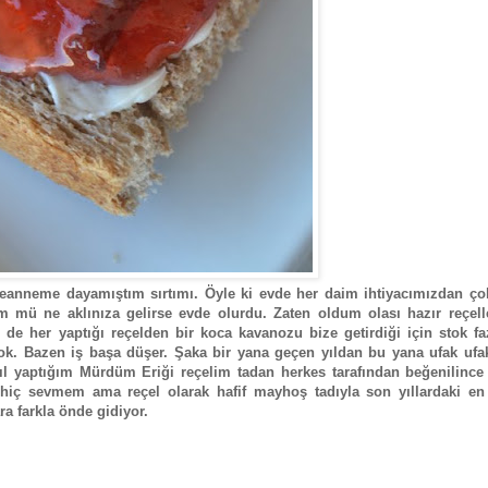
nneme dayamıştım sırtımı. Öyle ki evde her daim ihtiyacımızdan çok
üm mü ne aklınıza gelirse evde olurdu. Zaten oldum olası hazır reçell
i de her yaptığı reçelden bir koca kavanozu bize getirdiği için stok f
 yok. Bazen iş başa düşer. Şaka bir yana geçen yıldan bu yana ufak ufa
l yaptığım Mürdüm Eriği reçelim tadan herkes tarafından beğenilince 
iç sevmem ama reçel olarak hafif mayhoş tadıyla son yıllardaki en 
ara farkla önde gidiyor.