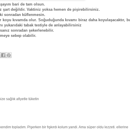
laşayım bari de tam olsun.
şart değildir. Vaktiniz yoksa hemen de pişirebilirsiniz.
ki sonradan küflenmesin.
dar koyu kıvamda olur. Soğuduğunda kıvamı biraz daha koyulaşacaktır, 
ı yukarıdaki tabak testiyle de anlayabilirsiniz
sanız sonradan şekerlenebilir.
meye sebep olabilir.
ze sağlık afiyetle tüketin
ndim topladım. Pişerken bir fışkırdı kolum yandi. Ama süper oldu lezzeti. ellerine