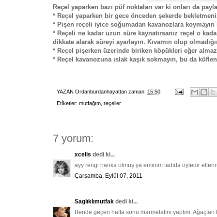
Reçel yaparken bazı püf noktaları var ki onları da pay
* Reçel yaparken bir gece önceden şekerde bekletmeniz 
* Pişen reçeli iyice soğumadan kavanozlara koymayın 
* Reçeli ne kadar uzun süre kaynatırsanız reçel o ka
dikkate alarak süreyi ayarlayın. Kıvamın olup olmadığın
* Reçel pişerken üzerinde biriken köpükleri eğer almaz
* Reçel kavanozuna ıslak kaşık sokmayın, bu da küflen
YAZAN
Ordanburdanhayattan
zaman:
15:50
Etİketler:
mutfağım
,
reçeller
7 yorum:
xcelis
dedi ki...
ayy rengi harika olmuş ya eminim tadıda öyledir ellerini
Çarşamba, Eylül 07, 2011
Saglıklımutfak
dedi ki...
Bende geçen hafta sonu marmelatını yaptım. Ağaçtan ke