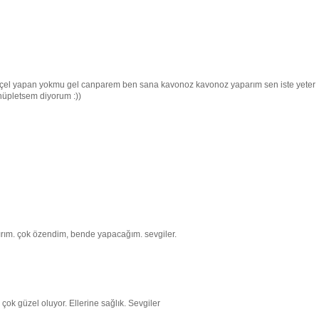
eçel yapan yokmu gel canparem ben sana kavonoz kavonoz yaparım sen iste yeter
hüpletsem diyorum :))
ırım. çok özendim, bende yapacağım. sevgiler.
ok güzel oluyor. Ellerine sağlık. Sevgiler