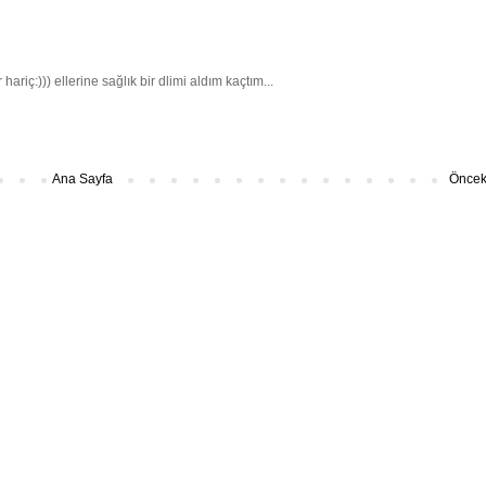
riç:))) ellerine sağlık bir dlimi aldım kaçtım...
Ana Sayfa
Önceki