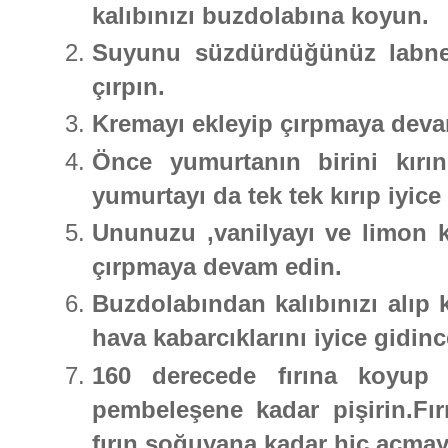
kalıbınızı buzdolabına koyun.
Suyunu süzdürdüğünüz labne p
çırpın.
Kremayı ekleyip çırpmaya dev
Önce yumurtanın birini kırın
yumurtayı da tek tek kırıp iyice 
Ununuzu ,vanilyayı ve limon 
çırpmaya devam edin.
Buzdolabından kalıbınızı alıp k
hava kabarcıklarını iyice gidin
160 derecede fırına koyup 
pembeleşene kadar pişirin.Fı
fırın soğuyana kadar hiç açmay