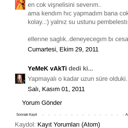
en cok vişnelisini severım..
ama kendım hıc yapmadım bana cok 
kolay..:) yalnız su ustunu pembelestır
ellerıne saglık..deneyecegım bı cesare
Cumartesi, Ekim 29, 2011
YeMeK vAkTi
dedi ki...
Yapmayalı o kadar uzun süre olduki..
Salı, Kasım 01, 2011
Yorum Gönder
Sonraki Kayıt
A
Kaydol:
Kayıt Yorumları (Atom)