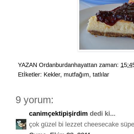
YAZAN
Ordanburdanhayattan
zaman:
15:4
Etİketler:
Kekler
,
mutfağım
,
tatlılar
9 yorum:
canimçektipişirdim
dedi ki...
çok güzel bi lezzet cheesecake süper