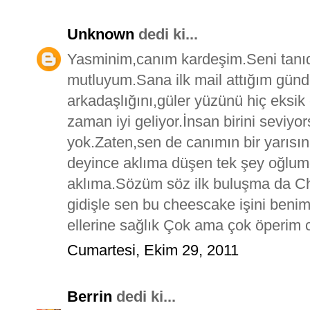
Unknown
dedi ki...
Yasminim,canım kardeşim.Seni tanıd
mutluyum.Sana ilk mail attığım günd
arkadaşlığını,güler yüzünü hiç eksi
zaman iyi geliyor.İnsan birini seviy
yok.Zaten,sen de canımın bir yarısın
deyince aklıma düşen tek şey oğlum
aklıma.Sözüm söz ilk buluşma da C
gidişle sen bu cheescake işini beni
ellerine sağlık Çok ama çok öperim
Cumartesi, Ekim 29, 2011
Berrin
dedi ki...