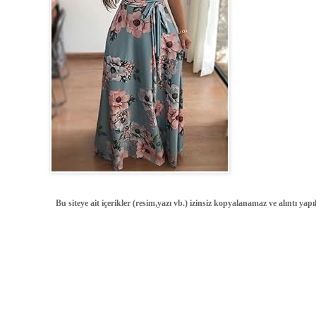
Bu siteye ait içerikler (resim,yazı vb.) izinsiz kopyalanamaz ve alıntı ya