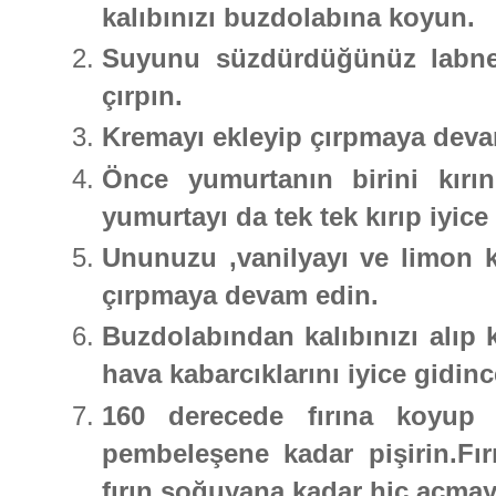
kalıbınızı buzdolabına koyun.
Suyunu süzdürdüğünüz labne p
çırpın.
Kremayı ekleyip çırpmaya dev
Önce yumurtanın birini kırın
yumurtayı da tek tek kırıp iyice 
Ununuzu ,vanilyayı ve limon 
çırpmaya devam edin.
Buzdolabından kalıbınızı alıp k
hava kabarcıklarını iyice gidin
160 derecede fırına koyup 
pembeleşene kadar pişirin.Fı
fırın soğuyana kadar hiç açmay