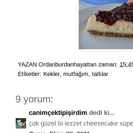
YAZAN
Ordanburdanhayattan
zaman:
15:4
Etİketler:
Kekler
,
mutfağım
,
tatlılar
9 yorum:
canimçektipişirdim
dedi ki...
çok güzel bi lezzet cheesecake süper