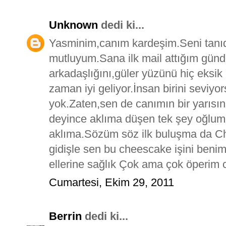
Unknown
dedi ki...
Yasminim,canım kardeşim.Seni tanıd
mutluyum.Sana ilk mail attığım günd
arkadaşlığını,güler yüzünü hiç eksi
zaman iyi geliyor.İnsan birini seviy
yok.Zaten,sen de canımın bir yarısın
deyince aklıma düşen tek şey oğlum
aklıma.Sözüm söz ilk buluşma da C
gidişle sen bu cheescake işini beni
ellerine sağlık Çok ama çok öperim
Cumartesi, Ekim 29, 2011
Berrin
dedi ki...