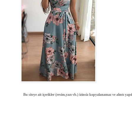
Bu siteye ait içerikler (resim,yazı vb.) izinsiz kopyalanamaz ve alıntı ya