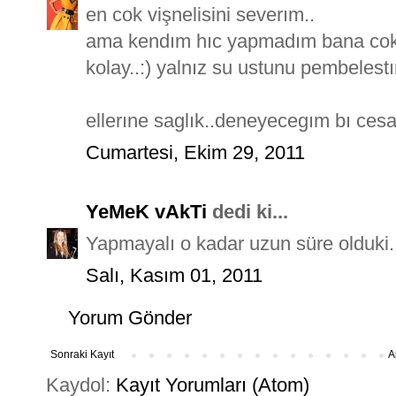
en cok vişnelisini severım..
ama kendım hıc yapmadım bana cok 
kolay..:) yalnız su ustunu pembelestır
ellerıne saglık..deneyecegım bı cesare
Cumartesi, Ekim 29, 2011
YeMeK vAkTi
dedi ki...
Yapmayalı o kadar uzun süre olduki..
Salı, Kasım 01, 2011
Yorum Gönder
Sonraki Kayıt
A
Kaydol:
Kayıt Yorumları (Atom)