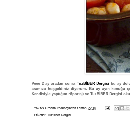
Veee 2 ay aradan sonra
TuzBİBER Dergisi
bu ay dolu 
aramıza hoşgeldiniz diyorum. Bu ay ayın konuğu çok
Kendisiyle yaptığım röportajı ve TuzBİBER Dergisi okuyu
YAZAN
Ordanburdanhayattan
zaman:
22:10
Etİketler:
TuzBiber Dergisi