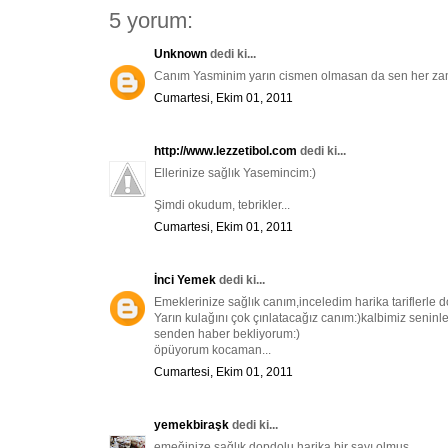
5 yorum:
Unknown
dedi ki...
Canım Yasminim yarın cismen olmasan da sen her za
Cumartesi, Ekim 01, 2011
http://www.lezzetibol.com
dedi ki...
Ellerinize sağlık Yasemincim:)
Şimdi okudum, tebrikler...
Cumartesi, Ekim 01, 2011
İnci Yemek
dedi ki...
Emeklerinize sağlık canım,inceledim harika tariflerle d
Yarın kulağını çok çınlatacağız canım:)kalbimiz seninle
senden haber bekliyorum:)
öpüyorum kocaman...
Cumartesi, Ekim 01, 2011
yemekbiraşk
dedi ki...
emeğinize sağlık dopdolu harika bir sayı olmuş..