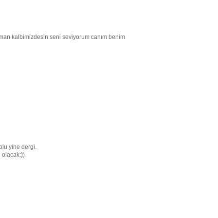
man kalbimizdesin seni seviyorum canım benim
olu yine dergi.
 olacak:))