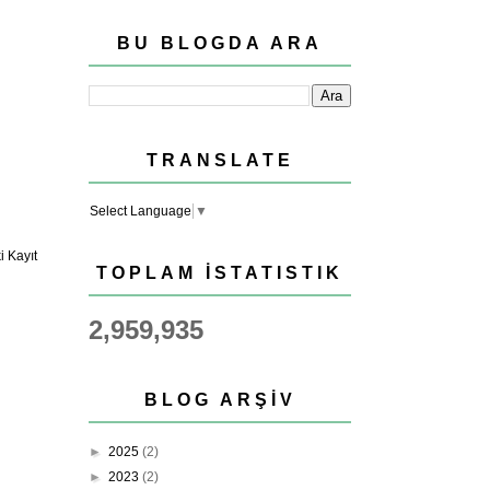
BU BLOGDA ARA
TRANSLATE
Select Language
▼
 Kayıt
TOPLAM İSTATISTIK
2,959,935
BLOG ARŞIV
►
2025
(2)
►
2023
(2)