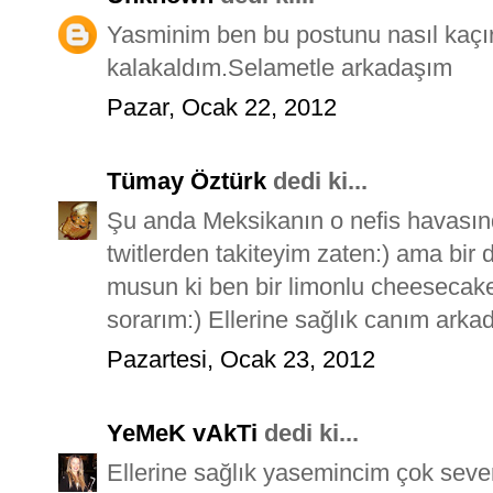
Yasminim ben bu postunu nasıl kaç
kalakaldım.Selametle arkadaşım
Pazar, Ocak 22, 2012
Tümay Öztürk
dedi ki...
Şu anda Meksikanın o nefis havasınd
twitlerden takiteyim zaten:) ama bi
musun ki ben bir limonlu cheesecake 
sorarım:) Ellerine sağlık canım arkad
Pazartesi, Ocak 23, 2012
YeMeK vAkTi
dedi ki...
Ellerine sağlık yasemincim çok sev