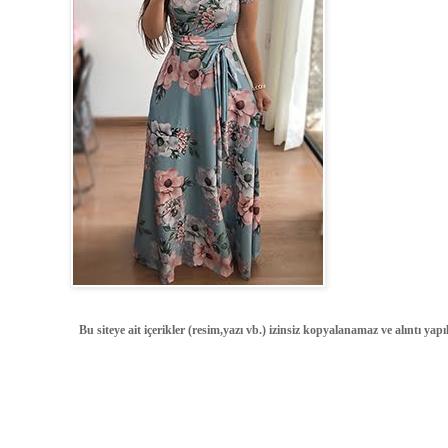
Bu siteye ait içerikler (resim,yazı vb.) izinsiz kopyalanamaz ve alıntı ya