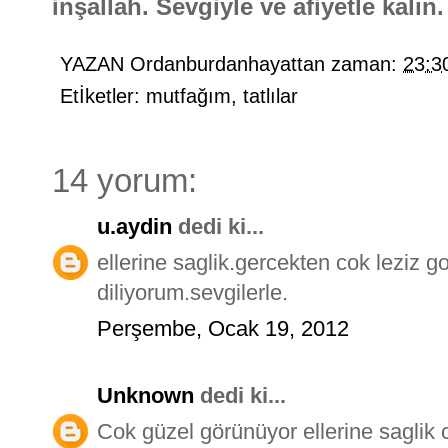
inşallah. Sevgiyle ve afiyetle kalın.
YAZAN
Ordanburdanhayattan
zaman:
23:3
Etİketler:
mutfağım
,
tatlılar
14 yorum:
u.aydin
dedi ki...
ellerine saglik.gercekten cok leziz go
diliyorum.sevgilerle.
Perşembe, Ocak 19, 2012
Unknown
dedi ki...
Cok güzel görünüyor ellerine saglik 