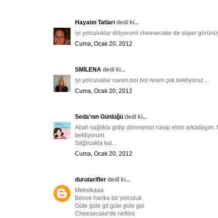
Hayatın Tatları
dedi ki...
iyi yolculuklar diliyorum! cheesecake de süper görünüy
Cuma, Ocak 20, 2012
SMİLENA
dedi ki...
iyi yolculuklar canım.bol bol resim çek.bekliyoruz....
Cuma, Ocak 20, 2012
Seda'nın Günlüğü
dedi ki...
Allah sağlıkla gidip dönmenizi nasip etsin arkadaşım. 
bekliyorum.
Sağlıcakla kal...
Cuma, Ocak 20, 2012
durutarifler
dedi ki...
Meksikaaa
Bence harika bir yolculuk
Güle güle git güle güle gel
Cheesecake'de nefiiiis