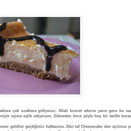
aklara çok uzaklara gidiyoruz. Allah kısmet ederse yarın gece bu saa
edeniyle eşime eşlik ediyorum. Gitmeden önce şöyle hoş bir tarifle bur
esi geldiler geçtiğimiz haftasonu. Dün laf Cheesecake den açılınca y