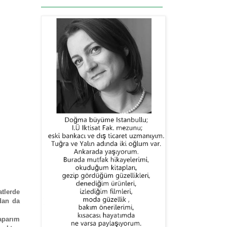
tlerde
adan da
aparım