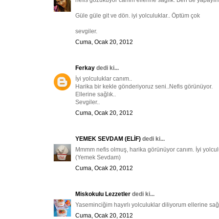
nefis gözüküyor canım ellerine sağlık. Ben de yapayım
Güle güle git ve dön. iyi yolculuklar.. Öptüm çok
sevgiler.
Cuma, Ocak 20, 2012
Ferkay
dedi ki...
İyi yolculuklar canım..
Harika bir kekle gönderiyoruz seni..Nefis görünüyor.
Ellerine sağlık..
Sevgiler..
Cuma, Ocak 20, 2012
YEMEK SEVDAM (ELİF)
dedi ki...
Mmmm nefis olmuş, harika görünüyor canım. İyi yolculukl
(Yemek Sevdam)
Cuma, Ocak 20, 2012
Miskokulu Lezzetler
dedi ki...
Yaseminciğim hayırlı yolculuklar diliyorum ellerine sağlı
Cuma, Ocak 20, 2012