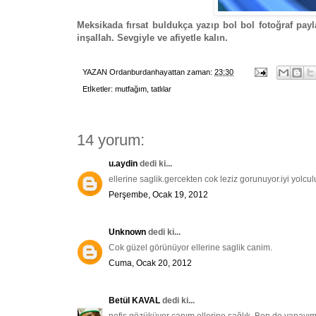
Meksikada fırsat buldukça yazıp bol bol fotoğraf p
inşallah. Sevgiyle ve afiyetle kalın.
YAZAN
Ordanburdanhayattan
zaman:
23:30
Etİketler:
mutfağım
,
tatlılar
14 yorum:
u.aydin
dedi ki...
ellerine saglik.gercekten cok leziz gorunuyor.iyi yolcul
Perşembe, Ocak 19, 2012
Unknown
dedi ki...
Cok güzel görünüyor ellerine saglik canim.
Cuma, Ocak 20, 2012
Betül KAVAL
dedi ki...