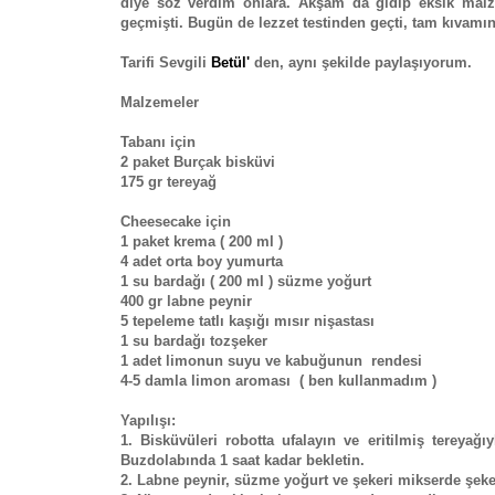
diye söz verdim onlara. Akşam da gidip eksik malze
geçmişti. Bugün de lezzet testinden geçti, tam kıvamı
Tarifi Sevgili
Betül'
den, aynı şekilde paylaşıyorum.
Malzemeler
Tabanı için
2 paket Burçak bisküvi
175 gr tereyağ
Cheesecake için
1 paket krema ( 200 ml )
4 adet orta boy yumurta
1 su bardağı ( 200 ml ) süzme yoğurt
400 gr labne peynir
5 tepeleme tatlı kaşığı mısır nişastası
1 su bardağı tozşeker
1 adet limonun suyu ve kabuğunun rendesi
4-5 damla limon aroması ( ben kullanmadım )
Yapılışı:
1. Bisküvüleri robotta ufalayın ve eritilmiş tereyağ
Buzdolabında 1 saat kadar bekletin.
2. Labne peynir, süzme yoğurt ve şekeri mikserde şekeri