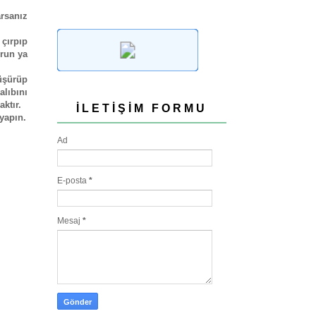
arsanız
çırpıp
urun ya
üşürüp
alıbını
ktır.
İLETIŞIM FORMU
yapın.
Ad
E-posta
*
Mesaj
*