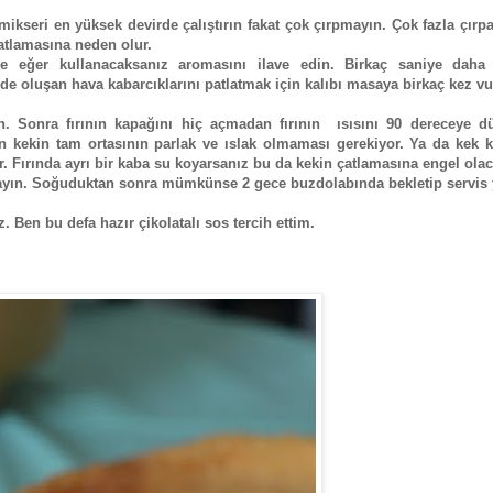
mikseri en yüksek devirde çalıştırın fakat çok çırpmayın. Çok fazla çırp
atlamasına neden olur.
 eğer kullanacaksanız aromasını ilave edin. Birkaç saniye daha 
de oluşan hava kabarcıklarını patlatmak için kalıbı masaya birkaç kez v
.
in. Sonra fırının kapağını hiç açmadan fırının ısısını 90 dereceye d
in kekin tam ortasının parlak ve ıslak olmaması gerekiyor. Ya da kek k
. Fırında ayrı bir kaba su koyarsanız bu da kekin çatlamasına engel olaca
mayın. Soğuduktan sonra mümkünse 2 gece buzdolabında bekletip servis 
z. Ben bu defa hazır çikolatalı sos tercih ettim.