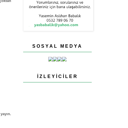
çoktan
SOSYAL MEDYA
İZLEYICILER
 yayın.