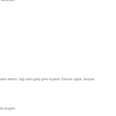
 tekrardan..
ar dilerim. Sağ salim gidip gelin inşallah. Ellerine sağlık. Sevgiler...
k sevgiler...