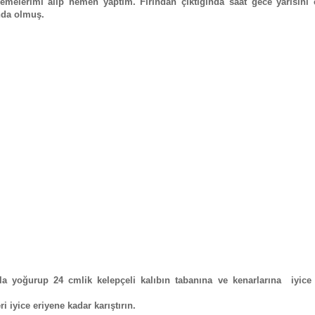
melerimi alıp hemen yaptım. Fırından çıktığında saat gece yarısını 
nda olmuş.
ıyla yoğurup 24 cmlik kelepçeli kalıbın tabanına ve kenarlarına iyice
 iyice eriyene kadar karıştırın.