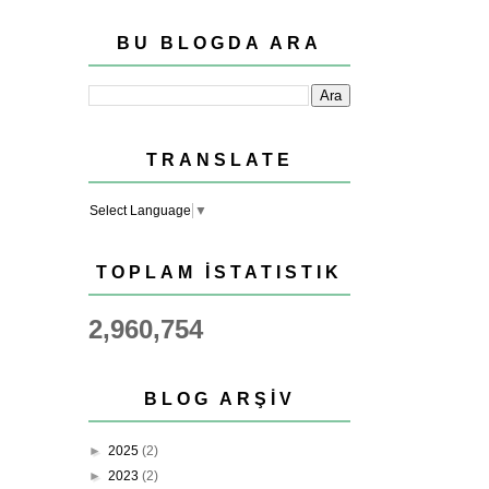
BU BLOGDA ARA
TRANSLATE
Select Language
▼
TOPLAM İSTATISTIK
2,960,754
BLOG ARŞIV
►
2025
(2)
►
2023
(2)