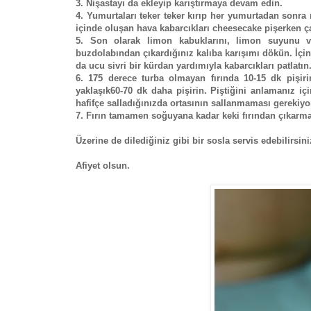
3. Nişastayı da ekleyip karıştırmaya devam edin.
4. Yumurtaları teker teker kırıp her yumurtadan sonra 
içinde oluşan hava kabarcıkları cheesecake pişerken ç
5. Son olarak limon kabuklarını, limon suyunu ve
buzdolabından çıkardığınız kalıba karışımı dökün. İçin
da ucu sivri bir kürdan yardımıyla kabarcıkları patlatın
6. 175 derece turba olmayan fırında 10-15 dk pişir
yaklaşık60-70 dk daha pişirin. Piştiğini anlamanız iç
hafifçe salladığınızda ortasının sallanmaması gerekiyor
7. Fırın tamamen soğuyana kadar keki fırından çıkar
Üzerine de dilediğiniz gibi bir sosla servis edebilirsini
Afiyet olsun.