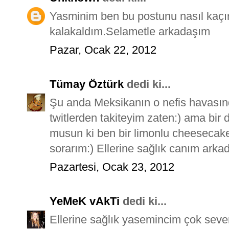
Yasminim ben bu postunu nasıl kaç
kalakaldım.Selametle arkadaşım
Pazar, Ocak 22, 2012
Tümay Öztürk
dedi ki...
Şu anda Meksikanın o nefis havasınd
twitlerden takiteyim zaten:) ama bi
musun ki ben bir limonlu cheesecake 
sorarım:) Ellerine sağlık canım arkad
Pazartesi, Ocak 23, 2012
YeMeK vAkTi
dedi ki...
Ellerine sağlık yasemincim çok sev