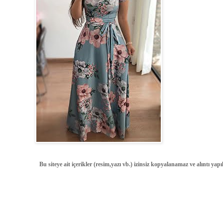
Bu siteye ait içerikler (resim,yazı vb.) izinsiz kopyalanamaz ve alıntı ya