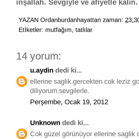
inşallah. Sevgiyle ve afiyetle kalın.
YAZAN
Ordanburdanhayattan
zaman:
23:3
Etİketler:
mutfağım
,
tatlılar
14 yorum:
u.aydin
dedi ki...
ellerine saglik.gercekten cok leziz go
diliyorum.sevgilerle.
Perşembe, Ocak 19, 2012
Unknown
dedi ki...
Cok güzel görünüyor ellerine saglik 