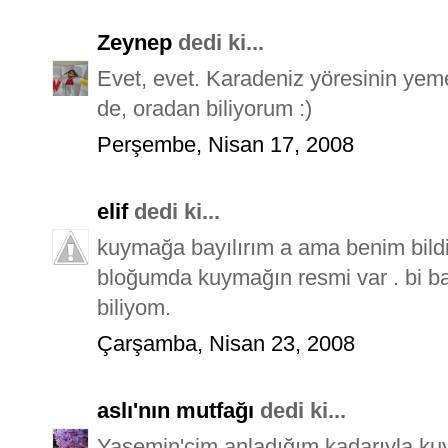
Zeynep
dedi ki...
Evet, evet. Karadeniz yöresinin yeme
de, oradan biliyorum :)
Perşembe, Nisan 17, 2008
elif
dedi ki...
kuymağa bayılırım a ama benim bild
bloğumda kuymağın resmi var . bi ba
biliyom.
Çarşamba, Nisan 23, 2008
aslı'nın mutfağı
dedi ki...
Yasemin'cim anladığım kadarıyla k