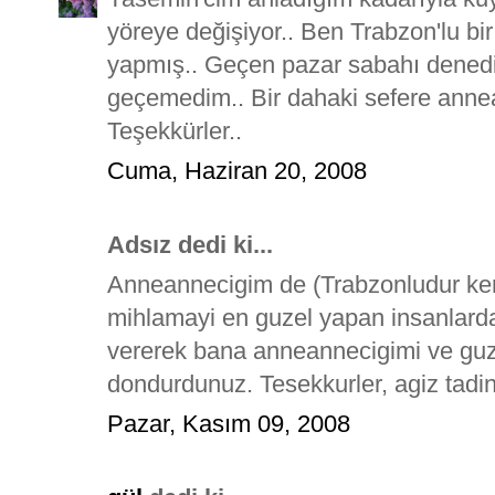
yöreye değişiyor.. Ben Trabzon'lu bir 
yapmış.. Geçen pazar sabahı dened
geçemedim.. Bir dahaki sefere annea
Teşekkürler..
Cuma, Haziran 20, 2008
Adsız dedi ki...
Anneannecigim de (Trabzonludur ken
mihlamayi en guzel yapan insanlard
vererek bana anneannecigimi ve guzel
dondurdunuz. Tesekkurler, agiz tadin
Pazar, Kasım 09, 2008