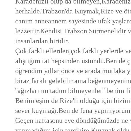
Karadenizli olup da bilmeyen,Karadeniz
herhalde.Trabzon'da Kuymak,Rize ve öt
canım anneannem sayesinde ufak yaşlard
lezzettir.Kendisi Trabzon Sürmenelidir 
insanlardan biridir.
Çok farklı ellerden,çok farklı yerlerde v
alıştığım tat hepsinden üstündü.Ben de
öğrendim yıllar önce ve arada mutlaka y
biraz farklı gelebilir ama beğenmeyenin
''ağızlarının tadını bilmeyenler'' benim f
Benim eşim de Rize'li olduğu için bizim 
sever kuymağı.Ben de fena yapmıyorum 
Geçen haftasonu eve döndüğümüzde ne 
yapmadığım için tercihim Kuymak oldu.Ta