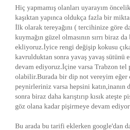
Hiç yapmamış olanları uyarayım öncelikl
kaşıktan yapınca oldukça fazla bir mikt
İlk olarak tereyağını ( tercihinize göre 
kuymağın güzel olmasının sırrı biraz da b
ekliyoruz.İyice rengi değişip kokusu çı
kavrulduktan sonra yavaş yavaş sütünü 
devam ediyoruz.İçine varsa Trabzon tel p
olabilir.Burada bir dip not vereyim eğe
peynirleriniz varsa hepsini katın,inanın d
sonra biraz daha karıştırıp kısık ateşte
pi
göz olana kadar pişirmeye devam ediyoru
Bu arada bu tarifi eklerken google'dan da