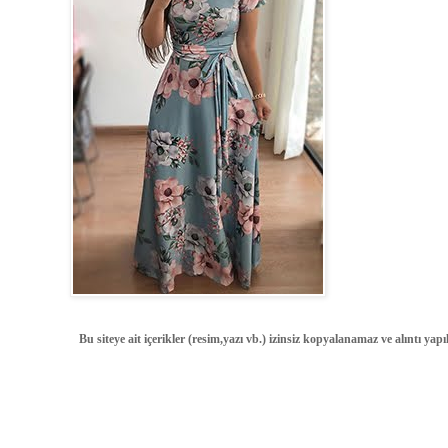
Bu siteye ait içerikler (resim,yazı vb.) izinsiz kopyalanamaz ve alıntı ya