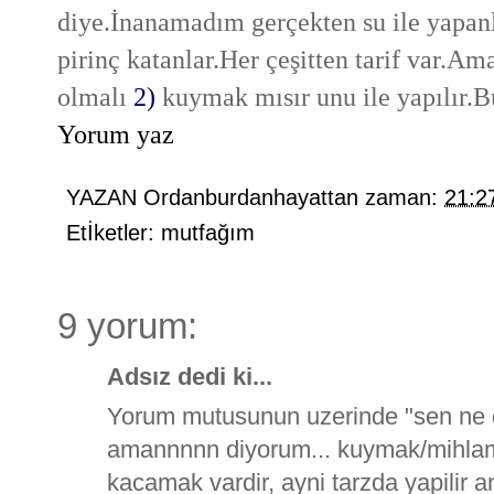
diye.İnanamadım gerçekten su ile yapanla
pirinç katanlar.Her çeşitten tarif var.A
olmalı
2)
kuymak mısır unu ile yapılır
Yorum yaz
YAZAN
Ordanburdanhayattan
zaman:
21:2
Etİketler:
mutfağım
9 yorum:
Adsız dedi ki...
Yorum mutusunun uzerinde "sen ne de
amannnnn diyorum... kuymak/mihlama
kacamak vardir, ayni tarzda yapilir 