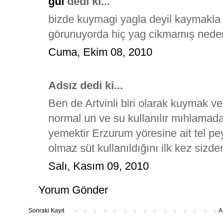
gül
dedi ki...
bizde kuymagi yagla deyil kaymakla 
görunuyorda hiç yag cikmamış nedens
Cuma, Ekim 08, 2010
Adsız dedi ki...
Ben de Artvinli biri olarak kuymak v
normal un ve su kullanılır mıhlamada
yemektir Erzurum yöresine ait tel p
olmaz süt kullanıldığını ilk kez sizd
Salı, Kasım 09, 2010
Yorum Gönder
Sonraki Kayıt
A