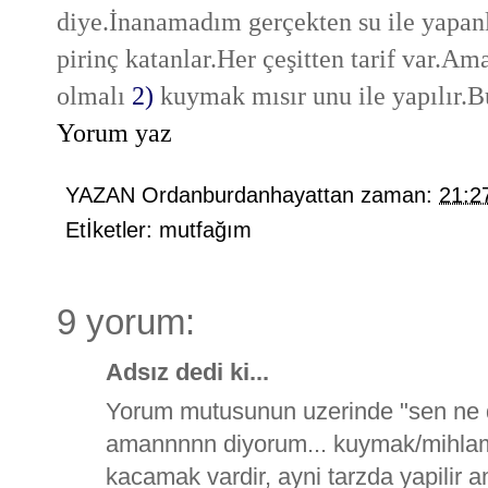
diye.İnanamadım gerçekten su ile yapanla
pirinç katanlar.Her çeşitten tarif var.A
olmalı
2)
kuymak mısır unu ile yapılır
Yorum yaz
YAZAN
Ordanburdanhayattan
zaman:
21:2
Etİketler:
mutfağım
9 yorum:
Adsız dedi ki...
Yorum mutusunun uzerinde "sen ne de
amannnnn diyorum... kuymak/mihlama
kacamak vardir, ayni tarzda yapilir 