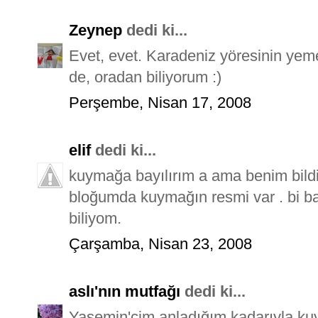
Zeynep
dedi ki...
Evet, evet. Karadeniz yöresinin yeme
de, oradan biliyorum :)
Perşembe, Nisan 17, 2008
elif
dedi ki...
kuymağa bayılırım a ama benim bild
bloğumda kuymağın resmi var . bi ba
biliyom.
Çarşamba, Nisan 23, 2008
aslı'nın mutfağı
dedi ki...
Yasemin'cim anladığım kadarıyla k