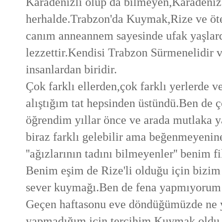
Karadenizli olup da bilmeyen,Karadeniz
herhalde.Trabzon'da Kuymak,Rize ve öt
canım anneannem sayesinde ufak yaşlard
lezzettir.Kendisi Trabzon Sürmenelidir 
insanlardan biridir.
Çok farklı ellerden,çok farklı yerlerde v
alıştığım tat hepsinden üstündü.Ben de
öğrendim yıllar önce ve arada mutlaka y
biraz farklı gelebilir ama beğenmeyenin
''ağızlarının tadını bilmeyenler'' benim f
Benim eşim de Rize'li olduğu için bizim 
sever kuymağı.Ben de fena yapmıyorum 
Geçen haftasonu eve döndüğümüzde ne 
yapmadığım için tercihim Kuymak oldu.Ta