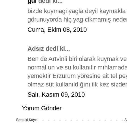
gül
dedi ki...
bizde kuymagi yagla deyil kaymakla 
görunuyorda hiç yag cikmamış nedens
Cuma, Ekim 08, 2010
Adsız dedi ki...
Ben de Artvinli biri olarak kuymak v
normal un ve su kullanılır mıhlamada
yemektir Erzurum yöresine ait tel p
olmaz süt kullanıldığını ilk kez sizd
Salı, Kasım 09, 2010
Yorum Gönder
Sonraki Kayıt
A