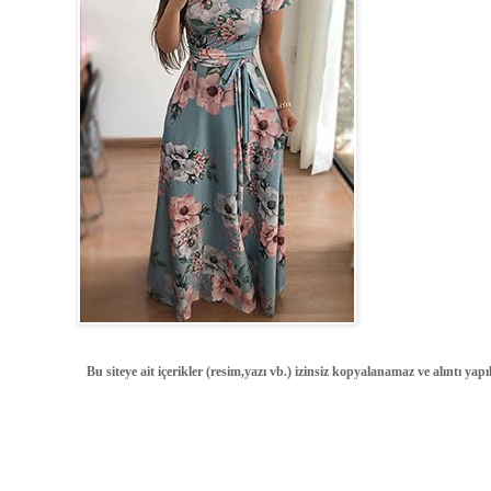
Bu siteye ait içerikler (resim,yazı vb.) izinsiz kopyalanamaz ve alıntı ya