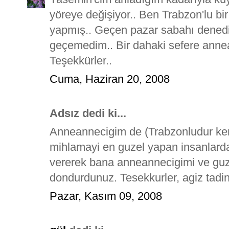
yöreye değişiyor.. Ben Trabzon'lu bir 
yapmış.. Geçen pazar sabahı dened
geçemedim.. Bir dahaki sefere annea
Teşekkürler..
Cuma, Haziran 20, 2008
Adsız dedi ki...
Anneannecigim de (Trabzonludur ken
mihlamayi en guzel yapan insanlard
vererek bana anneannecigimi ve guzel
dondurdunuz. Tesekkurler, agiz tadin
Pazar, Kasım 09, 2008