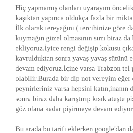
Hiç yapmamış olanları uyarayım öncelikl
kaşıktan yapınca oldukça fazla bir mikt
İlk olarak tereyağını ( tercihinize göre 
kuymağın güzel olmasının sırrı biraz da b
ekliyoruz.İyice rengi değişip kokusu çı
kavrulduktan sonra yavaş yavaş sütünü 
devam ediyoruz.İçine varsa Trabzon tel p
olabilir.Burada bir dip not vereyim eğe
peynirleriniz varsa hepsini katın,inanın d
sonra biraz daha karıştırıp kısık ateşte
pi
göz olana kadar pişirmeye devam ediyoru
Bu arada bu tarifi eklerken google'dan da